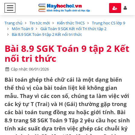
Trang chủ
Tin tức mới
Kiến thức THCS
Trung học CS lớp 9
Môn Toán 9
Giải Toán 9 SGK Kết nối Tri thức tập 2
Bài 8.9 SGK Toán 9 tập 2 Kết nối tri thức
Bài 8.9 SGK Toán 9 tập 2 Kết
nối tri thức
Cập nhật: 06/01/2026
Bài toán ghép thẻ chữ cái là một dạng biến
thể thú vị của bài toán liệt kê không gian
mẫu. Thay vì các con số, chúng ta làm việc với
các ký tự T (Trai) và H (Gái) thường gặp trong
các bài toán tung đồng xu hoặc giới tính.
Bài
8.9 trang 58 SGK Toán 9 Tập 2
yêu cầu học sinh
tính xác suất dựa trên việc ghép các chuỗi ký