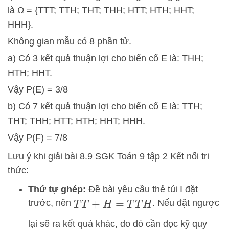
là Ω = {TTT; TTH; THT; THH; HTT; HTH; HHT;
HHH}.
Không gian mẫu có 8 phần tử.
a) Có 3 kết quả thuận lợi cho biến cố E là: THH;
HTH; HHT.
Vậy P(E) = 3/8
b) Có 7 kết quả thuận lợi cho biến cố E là: TTH;
THT; THH; HTT; HTH; HHT; HHH.
Vậy P(F) = 7/8
Lưu ý khi giải bài 8.9 SGK Toán 9 tập 2 Kết nối tri
thức:
Thứ tự ghép:
Đề bài yêu cầu thẻ túi I đặt
trước, nên
. Nếu đặt ngược
T
T
+
H
=
T
T
H
lại sẽ ra kết quả khác, do đó cần đọc kỹ quy