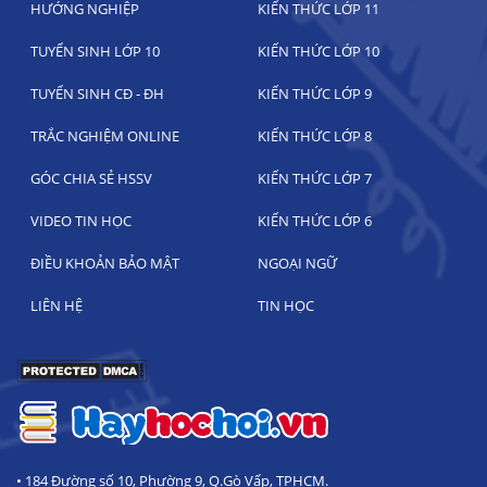
HƯỚNG NGHIỆP
KIẾN THỨC LỚP 11
TUYỂN SINH LỚP 10
KIẾN THỨC LỚP 10
TUYỂN SINH CĐ - ĐH
KIẾN THỨC LỚP 9
TRẮC NGHIỆM ONLINE
KIẾN THỨC LỚP 8
GÓC CHIA SẺ HSSV
KIẾN THỨC LỚP 7
VIDEO TIN HỌC
KIẾN THỨC LỚP 6
ĐIỀU KHOẢN BẢO MẬT
NGOẠI NGỮ
LIÊN HỆ
TIN HỌC
• 184 Đường số 10, Phường 9, Q.Gò Vấp, TPHCM.