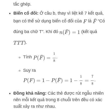
tắc ghép.
Biến cố đối:
Ở câu b, thay vì liệt kê 7 kết quả,
F
¯
bạn có thể sử dụng biến cố đối của
là
"Có
F
n
(
F
¯
)
=
1
đúng ba chữ T". Khi đó
(kết quả
).
T
T
T
P
(
F
¯
)
=
1
8
Tính
.
Suy ra
P
(
F
)
=
1
−
P
(
F
¯
)
=
1
−
1
8
=
7
8
.
Đồng khả năng:
Các thẻ được rút ngẫu nhiên
nên mỗi kết quả trong 8 chuỗi trên đều có xác
suất xảy ra như nhau.