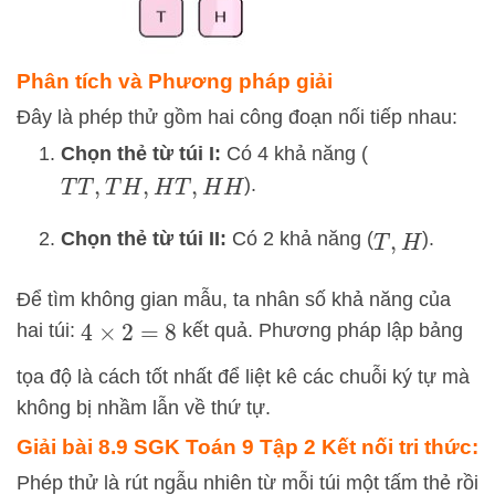
Phân tích và Phương pháp giải
Đây là phép thử gồm hai công đoạn nối tiếp nhau:
Chọn thẻ từ túi I:
Có 4 khả năng (
).
T
T
,
T
H
,
H
T
,
H
H
Chọn thẻ từ túi II:
Có 2 khả năng (
).
T
,
H
Để tìm không gian mẫu, ta nhân số khả năng của
hai túi:
kết quả. Phương pháp lập bảng
4
×
2
=
8
tọa độ là cách tốt nhất để liệt kê các chuỗi ký tự mà
không bị nhầm lẫn về thứ tự.
Giải bài 8.9 SGK
Toán 9 Tập 2 Kết nối tri thức:
Phép thử là rút ngẫu nhiên từ mỗi túi một tấm thẻ rồi