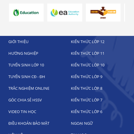
GIỚI THIỆU
KIẾN THỨC LỚP 12
HƯỚNG NGHIỆP
KIẾN THỨC LỚP 11
TUYỂN SINH LỚP 10
KIẾN THỨC LỚP 10
TUYỂN SINH CĐ - ĐH
KIẾN THỨC LỚP 9
TRẮC NGHIỆM ONLINE
KIẾN THỨC LỚP 8
GÓC CHIA SẺ HSSV
KIẾN THỨC LỚP 7
VIDEO TIN HỌC
KIẾN THỨC LỚP 6
ĐIỀU KHOẢN BẢO MẬT
NGOẠI NGỮ