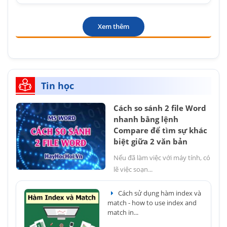
Xem thêm
Tin học
Cách so sánh 2 file Word
nhanh bằng lệnh
Compare để tìm sự khác
biệt giữa 2 văn bản
Nếu đã làm việc với máy tính, có
lẽ việc soạn...
Cách sử dụng hàm index và
match - how to use index and
match in...