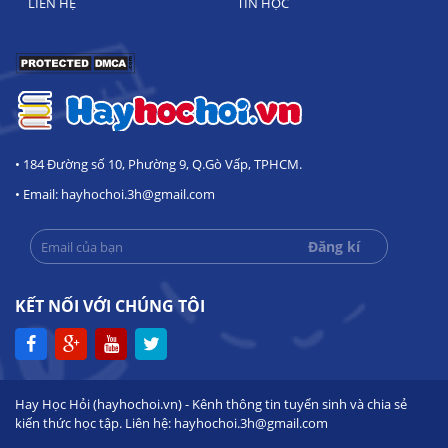
LIÊN HỆ
TIN HỌC
• 184 Đường số 10, Phường 9, Q.Gò Vấp, TPHCM.
• Email: hayhochoi.3h@gmail.com
KẾT NỐI VỚI CHÚNG TÔI
Hay Học Hỏi (hayhochoi.vn) - Kênh thông tin tuyển sinh và chia sẻ
kiến thức học tập. Liên hệ: hayhochoi.3h@gmail.com