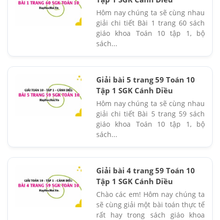
Hôm nay chúng ta sẽ cùng nhau
giải chi tiết Bài 1 trang 60 sách
giáo khoa Toán 10 tập 1, bộ
sách...
Giải bài 5 trang 59 Toán 10
Tập 1 SGK Cánh Diều
Hôm nay chúng ta sẽ cùng nhau
giải chi tiết Bài 5 trang 59 sách
giáo khoa Toán 10 tập 1, bộ
sách...
Giải bài 4 trang 59 Toán 10
Tập 1 SGK Cánh Diều
Chào các em! Hôm nay chúng ta
sẽ cùng giải một bài toán thực tế
rất hay trong sách giáo khoa