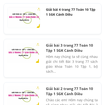
Giải bài 4 trang 77 Toán 10 Tập
1 SGK Cánh Diều
Giải bài 3 trang 77 Toán 10
Tập 1 SGK Cánh Diều
Hôm nay chúng ta sẽ cùng nhau
giải chi tiết Bài 3 trang 77 sách
giáo khoa Toán 10 Tập 1, bộ
sách...
Giải bài 2 trang 77 Toán 10
Tập 1 SGK Cánh Diều
Chào các em! Hôm nay chúng ta
sẽ cùng nhau giải chi tiết Bài 2