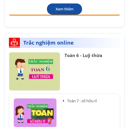
Xem thêm
Trắc nghiệm online
Toán 6 - Luỹ thừa
Toán 7 - số hữu tỉ