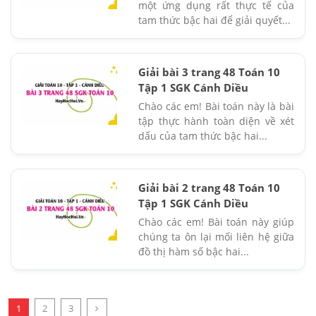
một ứng dụng rất thực tế của
tam thức bậc hai để giải quyết...
Giải bài 3 trang 48 Toán 10
Tập 1 SGK Cánh Diều
Chào các em! Bài toán này là bài
tập thực hành toàn diện về xét
dấu của tam thức bậc hai...
Giải bài 2 trang 48 Toán 10
Tập 1 SGK Cánh Diều
Chào các em! Bài toán này giúp
chúng ta ôn lại mối liên hệ giữa
đồ thị hàm số bậc hai...
1
2
3