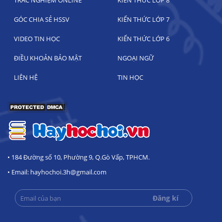
TRẮC NGHIỆM ONLINE
KIẾN THỨC LỚP 8
GÓC CHIA SẺ HSSV
KIẾN THỨC LỚP 7
VIDEO TIN HỌC
KIẾN THỨC LỚP 6
ĐIỀU KHOẢN BẢO MẬT
NGOẠI NGỮ
LIÊN HỆ
TIN HỌC
• 184 Đường số 10, Phường 9, Q.Gò Vấp, TPHCM.
• Email: hayhochoi.3h@gmail.com