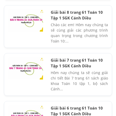
Giải bài 8 trang 61 Toán 10
Tập 1 SGK Cánh Diều
Chào các em! Hôm nay chúng ta
sẽ cùng giải các phương trình
quan trọng trong chương trình
Toán 10:...
Giải bài 7 trang 61 Toán 10
Tập 1 SGK Cánh Diều
Hôm nay chúng ta sẽ cùng giải
chi tiết Bài 7 trang 61 sách giáo
khoa Toán 10 tập 1, bộ sách
Cánh...
Giải bài 6 trang 61 Toán 10
Tập 1 SGK Cánh Diều