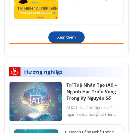
Xem thêm
Hướng nghiệp
Trí Tuệ Nhân Tạo (AI) –
Ngành Học Triển Vọng
Trong Kỷ Nguyên Số
AI (Artificial Intelligence) là
ngành khoa học phát triển...
Ngành Công Nghệ Thông