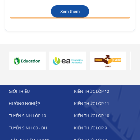
Xem thêm
GIỚI THIỆU
KIẾN THỨC LỚP 12
HƯỚNG NGHIỆP
KIẾN THỨC LỚP 11
TUYỂN SINH LỚP 10
KIẾN THỨC LỚP 10
TUYỂN SINH CĐ - ĐH
KIẾN THỨC LỚP 9