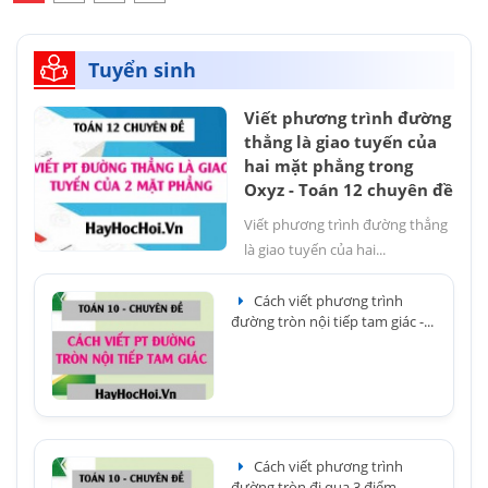
Tuyển sinh
Viết phương trình đường
thẳng là giao tuyến của
hai mặt phẳng trong
Oxyz - Toán 12 chuyên đề
Viết phương trình đường thẳng
là giao tuyến của hai...
Cách viết phương trình
đường tròn nội tiếp tam giác -...
Cách viết phương trình
đường tròn đi qua 3 điểm -