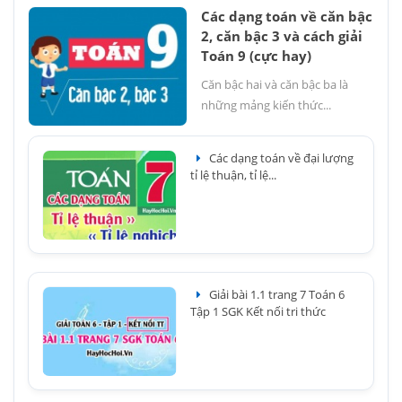
Các dạng toán về căn bậc
2, căn bậc 3 và cách giải
Toán 9 (cực hay)
Căn bậc hai và căn bậc ba là
những mảng kiến thức...
Các dạng toán về đại lượng
tỉ lệ thuận, tỉ lệ...
Giải bài 1.1 trang 7 Toán 6
Tập 1 SGK Kết nối tri thức