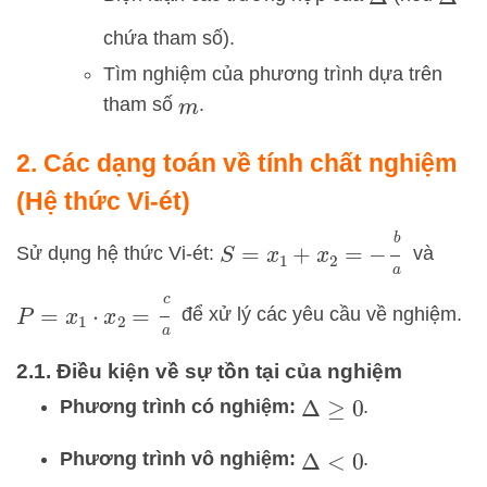
Δ
Δ
chứa tham số).
Tìm nghiệm của phương trình dựa trên
tham số
.
m
2. Các dạng toán về tính chất nghiệm
(Hệ thức Vi-ét)
S
=
x
1
+
x
2
=
−
b
a
Sử dụng hệ thức Vi-ét:
và
P
=
x
1
⋅
x
2
=
c
a
để xử lý các yêu cầu về nghiệm.
2.1. Điều kiện về sự tồn tại của nghiệm
Phương trình có nghiệm:
.
Δ
≥
0
Phương trình vô nghiệm:
.
Δ
<
0