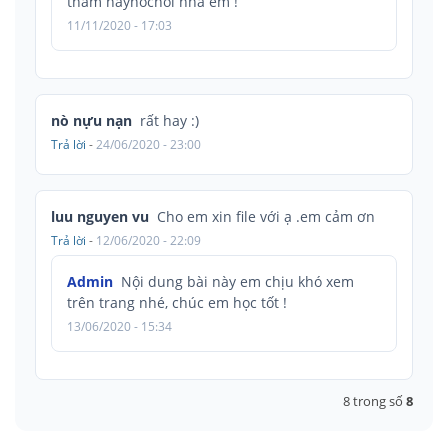
thăm hayhochoi nha em !
11/11/2020 - 17:03
nò nựu nạn
rất hay :)
Trả lời
-
24/06/2020 - 23:00
luu nguyen vu
Cho em xin file với ạ .em cảm ơn
Trả lời
-
12/06/2020 - 22:09
Admin
Nội dung bài này em chịu khó xem
trên trang nhé, chúc em học tốt !
13/06/2020 - 15:34
8
trong số
8