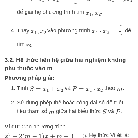
để giải hệ phương trình tìm
.
x
1
,
x
2
x
1
⋅
x
2
=
c
a
Thay
vào phương trình
để
x
1
,
x
2
tìm
.
m
3.2. Hệ thức liên hệ giữa hai nghiệm không
phụ thuộc vào m
Phương pháp giải:
Tính
và
theo
.
S
=
x
1
+
x
2
P
=
x
1
⋅
x
2
m
Sử dụng phép thế hoặc cộng đại số để triệt
tiêu tham số
giữa hai biểu thức
và
.
m
S
P
Ví dụ:
Cho phương trình
. Hệ thức Vi-ét là:
x
2
−
2
(
m
−
1
)
x
+
m
−
3
=
0