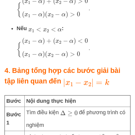
{
(
x
1
−
α
)
+
(
x
2
−
α
)
>
0
(
x
1
−
α
)
(
x
2
−
α
)
>
0
.
Nếu
:
x
1
<
x
2
<
α
{
(
x
1
−
α
)
+
(
x
2
−
α
)
<
0
(
x
1
−
α
)
(
x
2
−
α
)
>
0
.
4. Bảng tổng hợp các bước giải bài
tập liên quan đến
|
x
1
−
x
2
|
=
k
Bước
Nội dung thực hiện
Tìm điều kiện
để phương trình có
Δ
≥
0
Bước
1
nghiệm