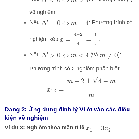
Δ
′
<
0
⇔
m
>
4
vô nghiệm.
Nếu
: Phương trình có
Δ
′
=
0
⇔
m
=
4
x
=
4
−
2
4
=
1
2
nghiệm kép
.
Nếu
(và
):
Δ
′
>
0
⇔
m
<
4
m
≠
0
Phương trình có 2 nghiệm phân biệt:
x
1
,
2
=
m
−
2
±
4
−
m
m
Dạng 2: Ứng dụng định lý Vi-ét vào các điều
kiện về nghiệm
Ví dụ 3: Nghiệm thỏa mãn tỉ lệ
x
1
=
3
x
2