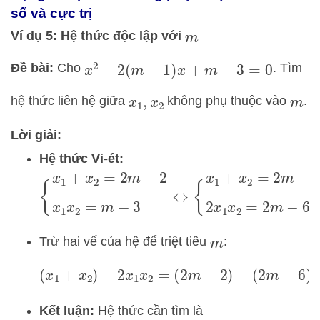
số và cực trị
Ví dụ 5: Hệ thức độc lập với
m
Đề bài:
Cho
. Tìm
x
2
−
2
(
m
−
1
)
x
+
m
−
3
=
0
hệ thức liên hệ giữa
không phụ thuộc vào
.
x
1
,
x
2
m
Lời giải:
Hệ thức Vi-ét:
{
x
1
+
x
2
=
2
m
−
2
x
1
x
2
=
m
−
3
⇔
{
x
1
+
x
2
=
2
m
−
2
Trừ hai vế của hệ để triệt tiêu
:
m
(
x
1
+
x
2
)
−
2
x
1
x
2
=
(
2
m
−
2
)
−
(
2
m
−
6
)
=
4
Kết luận:
Hệ thức cần tìm là