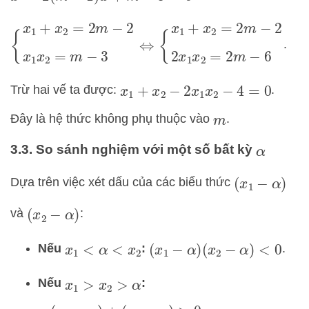
{
x
1
+
x
2
=
2
m
−
2
x
1
x
2
=
m
−
3
⇔
{
x
1
+
x
2
=
2
m
−
2
2
x
1
.
Trừ hai vế ta được:
.
x
1
+
x
2
−
2
x
1
x
2
−
4
=
0
Đây là hệ thức không phụ thuộc vào
.
m
3.3. So sánh nghiệm với một số bất kỳ
α
Dựa trên việc xét dấu của các biểu thức
(
x
1
−
α
)
và
:
(
x
2
−
α
)
Nếu
:
.
x
1
<
α
<
x
2
(
x
1
−
α
)
(
x
2
−
α
)
<
0
Nếu
:
x
1
>
x
2
>
α