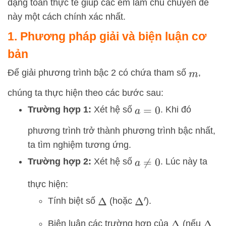
dạng toán thực tế giúp các em làm chủ chuyên đề
này một cách chính xác nhất.
1. Phương pháp giải và biện luận cơ
bản
Để giải phương trình bậc 2 có chứa tham số
,
m
chúng ta thực hiện theo các bước sau:
Trường hợp 1:
Xét hệ số
. Khi đó
a
=
0
phương trình trở thành phương trình bậc nhất,
ta tìm nghiệm tương ứng.
Trường hợp 2:
Xét hệ số
. Lúc này ta
a
≠
0
thực hiện:
Tính biệt số
(hoặc
).
Δ
′
Δ
Biện luận các trường hợp của
(nếu