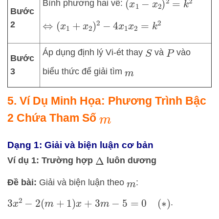
Bình phương hai vế:
(
x
1
−
x
2
)
2
=
k
2
Bước
2
⇔
(
x
1
+
x
2
)
2
−
4
x
1
x
2
=
k
2
Áp dụng định lý Vi-ét thay
và
vào
S
P
Bước
3
biểu thức để giải tìm
m
5. Ví Dụ Minh Họa: Phương Trình Bậc
2 Chứa Tham Số
m
Dạng 1: Giải và biện luận cơ bản
Ví dụ 1: Trường hợp
luôn dương
Δ
Đề bài:
Giải và biện luận theo
:
m
.
3
x
2
−
2
(
m
+
1
)
x
+
3
m
−
5
=
0
(
∗
)