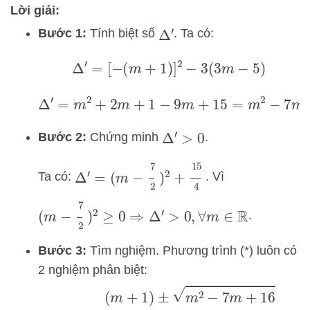
Lời giải:
Bước 1:
Tính biệt số
. Ta có:
Δ
′
Δ
′
=
[
−
(
m
+
1
)
]
2
−
3
(
3
m
−
5
)
Δ
′
=
m
2
+
2
m
+
1
−
9
m
+
15
=
m
2
−
7
m
+
16
Bước 2:
Chứng minh
.
Δ
′
>
0
Δ
′
=
(
m
−
7
2
)
2
+
15
4
Ta có:
. Vì
(
m
−
7
2
)
2
≥
0
⇒
Δ
′
>
0
,
∀
m
∈
R
.
Bước 3:
Tìm nghiệm. Phương trình (*) luôn có
2 nghiệm phân biệt:
x
1
,
2
=
(
m
+
1
)
±
m
2
−
7
m
+
16
3