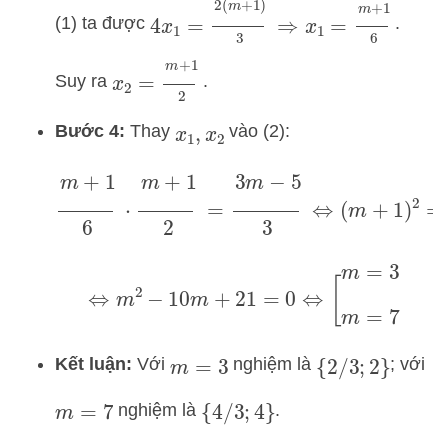
4
x
1
=
2
(
m
+
1
)
3
⇒
x
1
=
m
+
1
6
(1) ta được
.
x
2
=
m
+
1
2
Suy ra
.
Bước 4:
Thay
vào (2):
x
1
,
x
2
m
+
1
6
⋅
m
+
1
2
=
3
m
−
5
3
⇔
(
m
+
1
)
2
=
4
(
3
m
−
5
)
⇔
m
2
−
10
m
+
21
=
0
⇔
[
m
=
3
m
=
7
Kết luận:
Với
nghiệm là
; với
m
=
3
{
2
/
3
;
2
}
nghiệm là
.
m
=
7
{
4
/
3
;
4
}