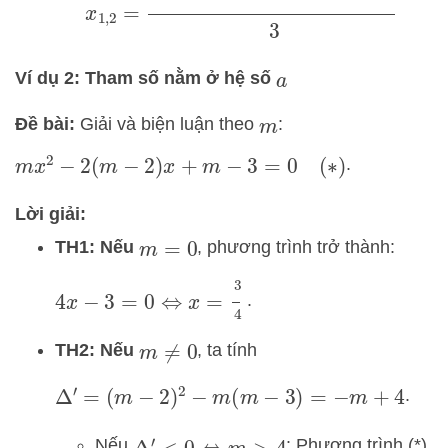
Ví dụ 2: Tham số nằm ở hệ số
a
Đề bài:
Giải và biện luận theo
:
m
.
m
x
2
−
2
(
m
−
2
)
x
+
m
−
3
=
0
(
∗
)
Lời giải:
TH1: Nếu
, phương trình trở thành:
m
=
0
4
x
−
3
=
0
⇔
x
=
3
4
.
TH2: Nếu
, ta tính
m
≠
0
.
Δ
′
=
(
m
−
2
)
2
−
m
(
m
−
3
)
=
−
m
+
4
Nếu
: Phương trình (*)