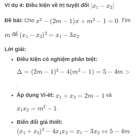
Ví dụ 4: Điều kiện về trị tuyệt đối
|
x
1
−
x
2
|
Đề bài:
Cho
. Tìm
x
2
−
(
2
m
−
1
)
x
+
m
2
−
1
=
0
để
.
(
x
1
−
x
2
)
2
=
x
1
−
3
x
2
m
Lời giải:
Điều kiện có nghiệm phân biệt:
Δ
=
(
2
m
−
1
)
2
−
4
(
m
2
−
1
)
=
5
−
4
m
>
0
⇔
m
<
5
4
.
Áp dụng Vi-ét:
và
x
1
+
x
2
=
2
m
−
1
.
x
1
x
2
=
m
2
−
1
Biến đổi giả thiết:
(
x
1
+
x
2
)
2
−
4
x
1
x
2
=
x
1
−
3
x
2
⇔
5
−
4
m
=
x
1
−
3
x