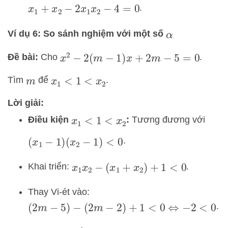
.
x
1
+
x
2
−
2
x
1
x
2
−
4
=
0
Ví dụ 6: So sánh nghiệm với một số
α
Đề bài:
Cho
.
x
2
−
2
(
m
−
1
)
x
+
2
m
−
5
=
0
Tìm
để
.
m
x
1
<
1
<
x
2
Lời giải:
Điều kiện
:
Tương đương với
x
1
<
1
<
x
2
.
(
x
1
−
1
)
(
x
2
−
1
)
<
0
Khai triển:
.
x
1
x
2
−
(
x
1
+
x
2
)
+
1
<
0
Thay Vi-ét vào:
.
(
2
m
−
5
)
−
(
2
m
−
2
)
+
1
<
0
⇔
−
2
<
0