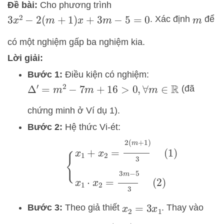
Đề bài:
Cho phương trình
. Xác định
để
3
x
2
−
2
(
m
+
1
)
x
+
3
m
−
5
=
0
m
có một nghiệm gấp ba nghiệm kia.
Lời giải:
Bước 1:
Điều kiện có nghiệm:
(đã
Δ
′
=
m
2
−
7
m
+
16
>
0
,
∀
m
∈
R
chứng minh ở Ví dụ 1).
Bước 2:
Hệ thức Vi-ét:
{
x
1
+
x
2
=
2
(
m
+
1
)
3
(
1
)
x
1
⋅
x
2
=
3
m
−
5
3
(
2
)
Bước 3:
Theo giả thiết
. Thay vào
x
2
=
3
x
1