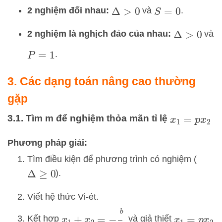
2 nghiệm đối nhau:
và
.
Δ
>
0
S
=
0
2 nghiệm là nghịch đảo của nhau:
và
Δ
>
0
.
P
=
1
3. Các dạng toán nâng cao thường
gặp
3.1. Tìm m để nghiệm thỏa mãn tỉ lệ
x
1
=
p
x
2
Phương pháp giải:
Tìm điều kiện để phương trình có nghiệm (
).
Δ
≥
0
Viết hệ thức Vi-ét.
x
1
+
x
2
=
−
b
a
Kết hợp
và giả thiết
x
1
=
p
x
2