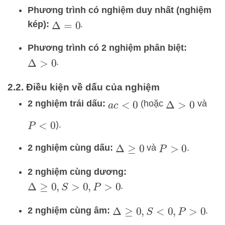
Phương trình có nghiệm duy nhất (nghiệm
kép):
.
Δ
=
0
Phương trình có 2 nghiệm phân biệt:
.
Δ
>
0
2.2. Điều kiện về dấu của nghiệm
2 nghiệm trái dấu:
(hoặc
và
a
c
<
0
Δ
>
0
).
P
<
0
2 nghiệm cùng dấu:
và
.
Δ
≥
0
P
>
0
2 nghiệm cùng dương:
.
Δ
≥
0
,
S
>
0
,
P
>
0
2 nghiệm cùng âm:
.
Δ
≥
0
,
S
<
0
,
P
>
0