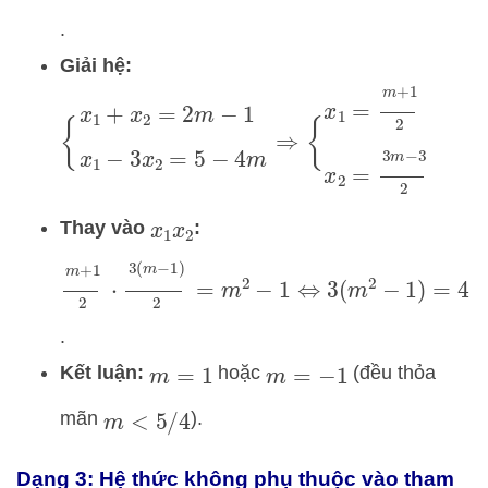
.
Giải hệ:
{
x
1
+
x
2
=
2
m
−
1
x
1
−
3
x
2
=
5
−
4
m
⇒
{
x
1
=
m
+
1
2
Thay vào
:
x
1
x
2
m
+
1
2
⋅
3
(
m
−
1
)
2
=
m
2
−
1
⇔
3
(
m
2
−
1
)
=
4
(
m
2
−
.
Kết luận:
hoặc
(đều thỏa
m
=
1
m
=
−
1
mãn
).
m
<
5
/
4
Dạng 3: Hệ thức không phụ thuộc vào tham