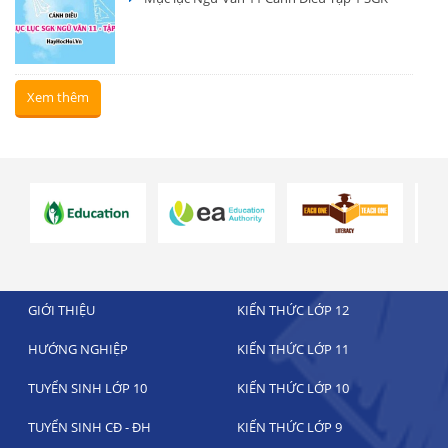
Xem thêm
GIỚI THIỆU
KIẾN THỨC LỚP 12
HƯỚNG NGHIỆP
KIẾN THỨC LỚP 11
TUYỂN SINH LỚP 10
KIẾN THỨC LỚP 10
TUYỂN SINH CĐ - ĐH
KIẾN THỨC LỚP 9