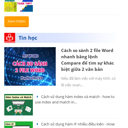
Xem thêm
Tin học
Cách so sánh 2 file Word
nhanh bằng lệnh
Compare để tìm sự khác
biệt giữa 2 văn bản
Nếu đã làm việc với máy tính, có
lẽ việc soạn...
Cách sử dụng hàm index và match - how to
use index and match in...
Cách sử dụng hàm IF nhiều điều kiện - How