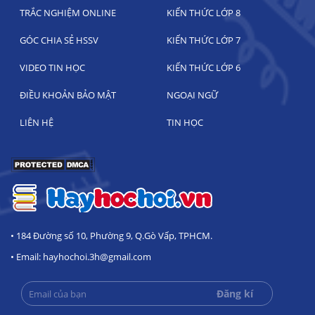
TRẮC NGHIỆM ONLINE
KIẾN THỨC LỚP 8
GÓC CHIA SẺ HSSV
KIẾN THỨC LỚP 7
VIDEO TIN HỌC
KIẾN THỨC LỚP 6
ĐIỀU KHOẢN BẢO MẬT
NGOẠI NGỮ
LIÊN HỆ
TIN HỌC
• 184 Đường số 10, Phường 9, Q.Gò Vấp, TPHCM.
• Email: hayhochoi.3h@gmail.com