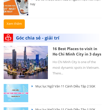
nay
Xem thêm
Góc chia sẻ - giải trí
16 Best Places to visit in
Ho Chi Minh City in 3 days
Ho Chi Minh City is one of the
most dynamic spots in Vietnam.
There...
Mục lục Ngữ Văn 11 Cánh Diều Tập 2 SGK
Mục lục Ngữ Văn 11 Cánh Diều Tập 1 SGK