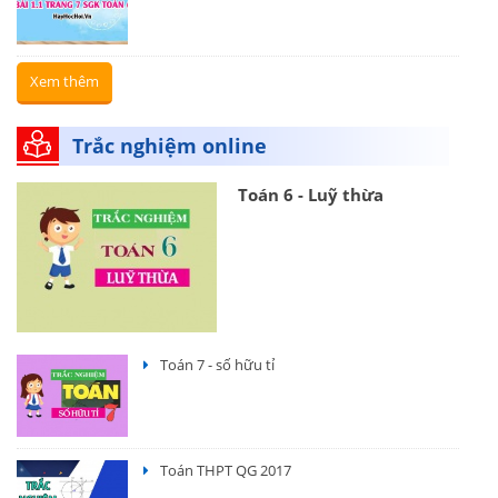
Xem thêm
Trắc nghiệm online
Toán 6 - Luỹ thừa
Toán 7 - số hữu tỉ
Toán THPT QG 2017