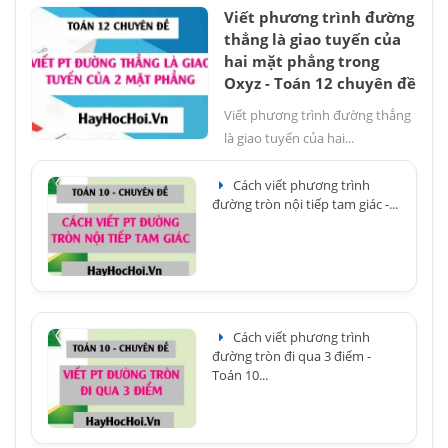
Viết phương trình đường
thẳng là giao tuyến của
hai mặt phẳng trong
Oxyz - Toán 12 chuyên đề
Viết phương trình đường thẳng
là giao tuyến của hai...
Cách viết phương trình
đường tròn nội tiếp tam giác -...
Cách viết phương trình
đường tròn đi qua 3 điểm -
Toán 10...