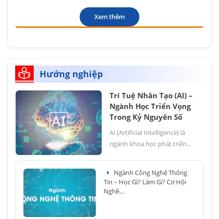
Xem thêm
Hướng nghiệp
Trí Tuệ Nhân Tạo (AI) –
Ngành Học Triển Vọng
Trong Kỷ Nguyên Số
AI (Artificial Intelligence) là
ngành khoa học phát triển...
Ngành Công Nghệ Thông
Tin – Học Gì? Làm Gì? Cơ Hội
Nghề...