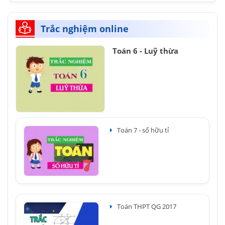
Trắc nghiệm online
Toán 6 - Luỹ thừa
Toán 7 - số hữu tỉ
Toán THPT QG 2017