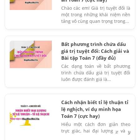
Chào các em! Giá trị tuyệt đối là
một trong những khái niệm nền
tảng vô cùng quan trọng trong...
Bất phương trình chứa dấu
giá trị tuyệt đối: Cách giải và
Bài tập Toán 7 (đầy đủ)
Các dạng toán về bất phương
trình chứa dấu giá trị tuyệt đối
luôn được đánh giá là...
Cách nhận biết tỉ lệ thuận tỉ
lệ nghịch, ví dụ minh họa
Toán 7 (cực hay)
Hiểu một cách đơn giản theo
trực giác, hai đại lượng
và
x
y