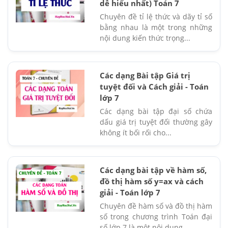
dễ hiểu nhất) Toán 7
Chuyên đề tỉ lệ thức và dãy tỉ số
bằng nhau là một trong những
nội dung kiến thức trọng...
Các dạng Bài tập Giá trị
tuyệt đối và Cách giải - Toán
lớp 7
Các dạng bài tập đại số chứa
dấu giá trị tuyệt đối thường gây
không ít bối rối cho...
Các dạng bài tập về hàm số,
đồ thị hàm số y=ax và cách
giải - Toán lớp 7
Chuyên đề hàm số và đồ thị hàm
số trong chương trình Toán đại
số lớp 7 là một nội dung...