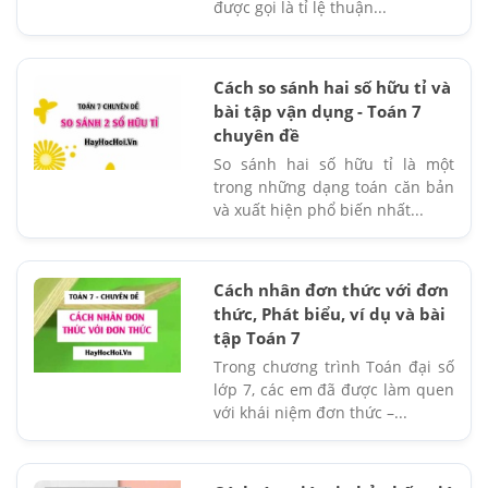
được gọi là tỉ lệ thuận...
Cách so sánh hai số hữu tỉ và
bài tập vận dụng - Toán 7
chuyên đề
So sánh hai số hữu tỉ là một
trong những dạng toán căn bản
và xuất hiện phổ biến nhất...
Cách nhân đơn thức với đơn
thức, Phát biểu, ví dụ và bài
tập Toán 7
Trong chương trình Toán đại số
lớp 7, các em đã được làm quen
với khái niệm đơn thức –...