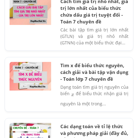
Cách tìm giá trị nhỏ nhất, giá
trị lớn nhất của biểu thức
chứa dấu giá trị tuyệt đối -
Toán 7 chuyên đề
Các bài tập tìm giá trị lớn nhất
(GTLN) và giá trị nhỏ nhất
(GTNN) của một biểu thức đại...
Tìm x để biểu thức nguyên,
cách giải và bài tập vận dụng
- Toán lớp 7 chuyên đề
Dạng toán tìm giá trị nguyên của
biến
để biểu thức nhận giá trị
x
nguyên là một trong...
Các dạng toán về tỉ lệ thức
và phương pháp giải (đầy đủ,