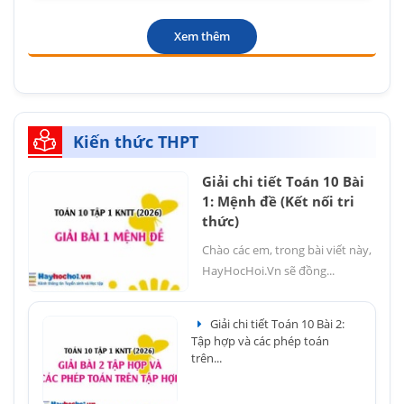
Xem thêm
Kiến thức THPT
Giải chi tiết Toán 10 Bài
1: Mệnh đề (Kết nối tri
thức)
Chào các em, trong bài viết này,
HayHocHoi.Vn sẽ đồng...
Giải chi tiết Toán 10 Bài 2:
Tập hợp và các phép toán
trên...