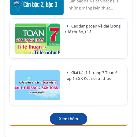
Căn bậc hai và căn bậc ba là
những mảng kiến thức...
Các dạng toán về đại lượng
tỉ lệ thuận, tỉ lệ...
Giải bài 1.1 trang 7 Toán 6
Tập 1 SGK Kết nối tri thức
Xem thêm