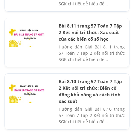
SGK chi tiết dễ hiểu để...
Bài 8.11 trang 57 Toán 7 Tập
2 Kết nối tri thức: Xác suất
của các biến cố số học
Hướng dẫn Giải Bài 8.11 trang
57 Toán 7 Tập 2 Kết nối tri thức
SGK chi tiết dễ hiểu để...
Bài 8.10 trang 57 Toán 7 Tập
2 Kết nối tri thức: Biến cố
đồng khả năng và cách tính
xác suất
Hướng dẫn Giải Bài 8.10 trang
57 Toán 7 Tập 2 Kết nối tri thức
SGK chi tiết dễ hiểu để...