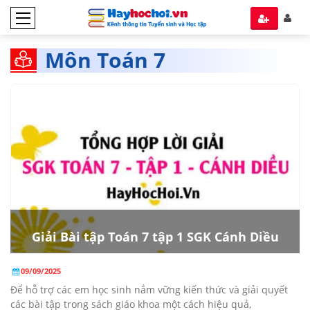
Môn Toán 7
Giải Bài tập Toán 7 tập 1 SGK Cánh Diều
09/09/2025
Để hỗ trợ các em học sinh nắm vững kiến thức và giải quyết
các bài tập trong sách giáo khoa một cách hiệu quả,