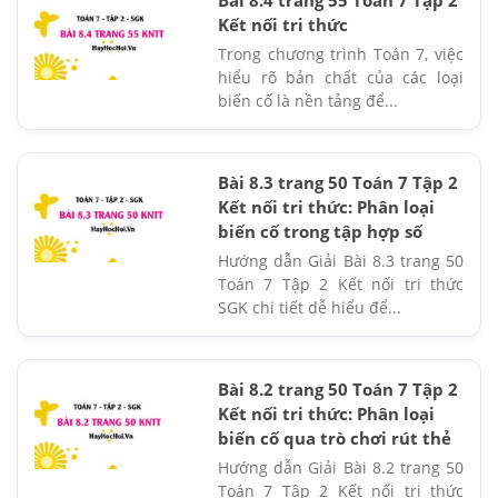
Kết nối tri thức
Trong chương trình Toán 7, việc
hiểu rõ bản chất của các loại
biến cố là nền tảng để...
Bài 8.3 trang 50 Toán 7 Tập 2
Kết nối tri thức: Phân loại
biến cố trong tập hợp số
Hướng dẫn Giải Bài 8.3 trang 50
Toán 7 Tập 2 Kết nối tri thức
SGK chi tiết dễ hiểu để...
Bài 8.2 trang 50 Toán 7 Tập 2
Kết nối tri thức: Phân loại
biến cố qua trò chơi rút thẻ
Hướng dẫn Giải Bài 8.2 trang 50
Toán 7 Tập 2 Kết nối tri thức