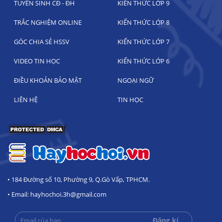
TUYỂN SINH CĐ - ĐH
KIẾN THỨC LỚP 9
TRẮC NGHIỆM ONLINE
KIẾN THỨC LỚP 8
GÓC CHIA SẺ HSSV
KIẾN THỨC LỚP 7
VIDEO TIN HỌC
KIẾN THỨC LỚP 6
ĐIỀU KHOẢN BẢO MẬT
NGOẠI NGỮ
LIÊN HỆ
TIN HỌC
• 184 Đường số 10, Phường 9, Q.Gò Vấp, TPHCM.
• Email: hayhochoi.3h@gmail.com