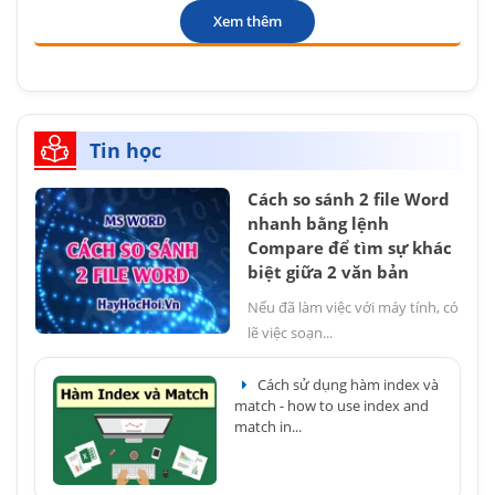
Xem thêm
Tin học
Cách so sánh 2 file Word
nhanh bằng lệnh
Compare để tìm sự khác
biệt giữa 2 văn bản
Nếu đã làm việc với máy tính, có
lẽ việc soạn...
Cách sử dụng hàm index và
match - how to use index and
match in...