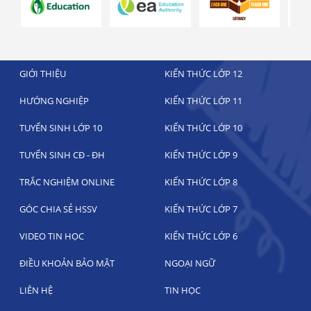
GIỚI THIỆU
KIẾN THỨC LỚP 12
HƯỚNG NGHIỆP
KIẾN THỨC LỚP 11
TUYỂN SINH LỚP 10
KIẾN THỨC LỚP 10
TUYỂN SINH CĐ - ĐH
KIẾN THỨC LỚP 9
TRẮC NGHIỆM ONLINE
KIẾN THỨC LỚP 8
GÓC CHIA SẺ HSSV
KIẾN THỨC LỚP 7
VIDEO TIN HỌC
KIẾN THỨC LỚP 6
ĐIỀU KHOẢN BẢO MẬT
NGOẠI NGỮ
LIÊN HỆ
TIN HỌC