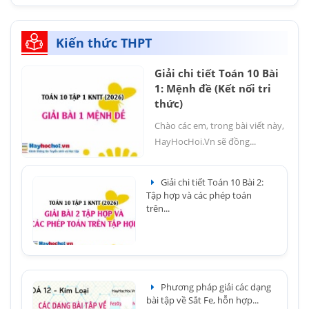
Kiến thức THPT
Giải chi tiết Toán 10 Bài
1: Mệnh đề (Kết nối tri
thức)
Chào các em, trong bài viết này,
HayHocHoi.Vn sẽ đồng...
Giải chi tiết Toán 10 Bài 2:
Tập hợp và các phép toán
trên...
Phương pháp giải các dạng
bài tập về Sắt Fe, hỗn hợp...