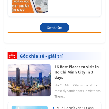
Xem thêm
Góc chia sẻ - giải trí
16 Best Places to visit in
Ho Chi Minh City in 3
days
Ho Chi Minh City is one of the
most dynamic spots in Vietnam.
There...
Mục lục Ngữ Văn 11 Cánh