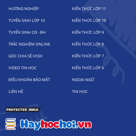
HƯỚNG NGHIỆP
KIẾN THỨC LỚP 11
TUYỂN SINH LỚP 10
KIẾN THỨC LỚP 10
TUYỂN SINH CĐ - ĐH
KIẾN THỨC LỚP 9
TRẮC NGHIỆM ONLINE
KIẾN THỨC LỚP 8
GÓC CHIA SẺ HSSV
KIẾN THỨC LỚP 7
VIDEO TIN HỌC
KIẾN THỨC LỚP 6
ĐIỀU KHOẢN BẢO MẬT
NGOẠI NGỮ
LIÊN HỆ
TIN HỌC