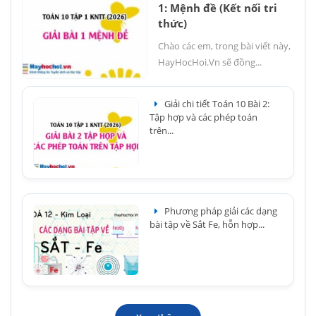
1: Mệnh đề (Kết nối tri
thức)
Chào các em, trong bài viết này,
HayHocHoi.Vn sẽ đồng...
Giải chi tiết Toán 10 Bài 2:
Tập hợp và các phép toán
trên...
Phương pháp giải các dạng
bài tập về Sắt Fe, hỗn hợp...