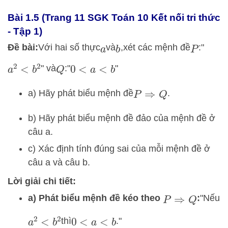
Bài 1.5 (Trang 11 SGK Toán 10 Kết nối tri thức
- Tập 1)
Đề bài:
Với hai số thực
và
,
xét các mệnh đề
:
"
a
b
P
" và
:
"
"
a
2
<
b
2
Q
0
<
a
<
b
a) Hãy phát biểu mệnh đề
.
P
⇒
Q
b) Hãy phát biểu mệnh đề đảo của mệnh đề ở
câu a.
c) Xác định tính đúng sai của mỗi mệnh đề ở
câu a và câu b.
Lời giải chi tiết:
a) Phát biểu mệnh đề kéo theo
:
"Nếu
P
⇒
Q
thì
.
"
a
2
<
b
2
0
<
a
<
b