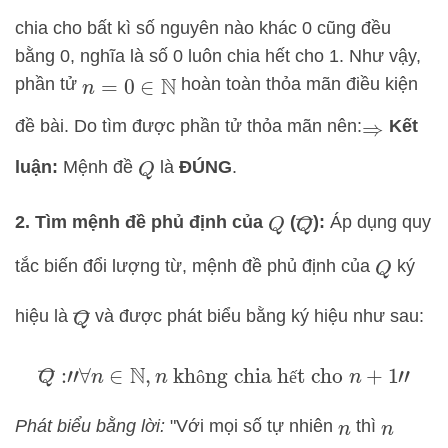
chia cho bất kì số nguyên nào khác 0 cũng đều
bằng 0, nghĩa là số 0 luôn chia hết cho 1. Như vậy,
phần tử
hoàn toàn thỏa mãn điều kiện
n
=
0
∈
N
đề bài. Do tìm được phần tử thỏa mãn nên:
Kết
⇒
luận:
Mệnh đề
là
ĐÚNG
.
Q
Q
―
2. Tìm mệnh đề phủ định của
(
):
Áp dụng quy
Q
tắc biến đổi lượng từ, mệnh đề phủ định của
ký
Q
Q
―
hiệu là
và được phát biểu bằng ký hiệu như sau:
Q
―
:
"
∀
n
∈
N
,
n
không chia hết cho
n
+
1
"
ô
ế
Phát biểu bằng lời:
"Với mọi số tự nhiên
thì
n
n