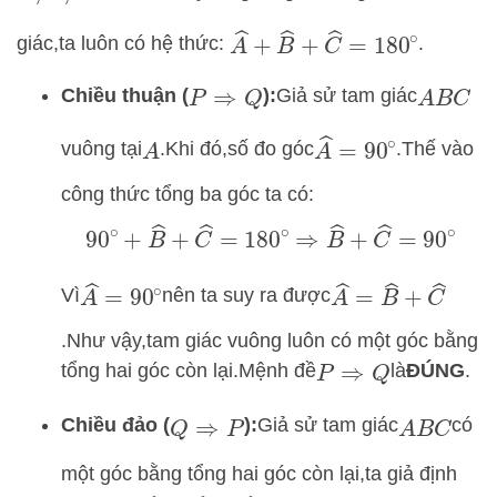
A
^
+
B
^
+
C
^
=
180
∘
giác,
ta luôn có hệ thức:
.
Chiều thuận (
):
Giả sử tam giác
P
⇒
Q
A
B
C
A
^
=
90
∘
vuông tại
.
Khi đó,
số đo góc
.
Thế vào
A
công thức tổng ba góc ta có:
90
∘
+
B
^
+
C
^
=
180
∘
⇒
B
^
+
C
^
=
90
∘
A
^
=
90
∘
A
^
=
B
^
+
C
^
Vì
nên ta suy ra được
.
Như vậy,
tam giác vuông luôn có một góc bằng
tổng hai góc còn lại.
Mệnh đề
là
ĐÚNG
.
P
⇒
Q
Chiều đảo (
):
Giả sử tam giác
có
Q
⇒
P
A
B
C
một góc bằng tổng hai góc còn lại,
ta giả định