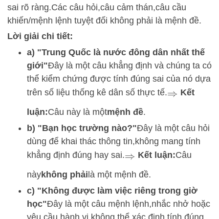
sai rõ ràng.
Các câu hỏi,
câu cảm thán,
câu cầu
khiến/mệnh lệnh tuyệt đối không phải là mệnh đề.
Lời giải chi tiết:
a) "Trung Quốc là nước đông dân nhất thế
giới"
Đây là một câu khẳng định và chúng ta có
thể kiểm chứng được tính đúng sai của nó dựa
trên số liệu thống kê dân số thực tế.
Kết
⇒
lu
ận:
Câu này là một
mệnh đề
.
b) "Bạn học trường nào?"
Đây là một câu hỏi
dùng để khai thác thông tin,
không mang tính
khẳng định đúng hay sai.
Kết luận:
Câu
⇒
này
không phải
là một mệnh đề.
c) "Không được làm việc riêng trong giờ
học"
Đây là một câu mệnh lệnh,
nhắc nhở hoặc
yêu cầu hành vi,
không thể xác định tính đúng