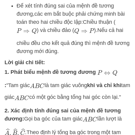
Để xét tính đúng sai của mệnh đề tương
đương,
các em bắt buộc phải chứng minh bài
toán theo hai chiều độc lập:
Chiều thuận (
) và chiều đảo (
).
Nếu cả hai
P
⇒
Q
Q
⇒
P
chiều đều cho kết quả đúng thì mệnh đề tương
đương mới đúng.
Lời giải chi tiết:
1. Phát biểu mệnh đề tương đương
P
⇔
Q
:
"Tam giác
là tam giác vuông
khi và chỉ khi
tam
A
B
C
giác
có một góc bằng tổng hai góc còn lại.
"
A
B
C
2. Xác định tính đúng sai của mệnh đề tương
đương:
Gọi ba góc của tam giác
lần lượt là
A
B
C
A
^
,
B
^
,
C
^
.
Theo định lý tổng ba góc trong một tam