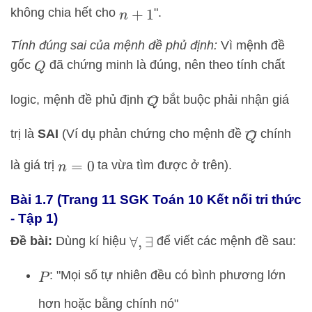
không chia hết cho
".
n
+
1
Tính đúng sai của mệnh đề phủ định:
Vì mệnh đề
gốc
đã chứng minh là đúng, nên theo tính chất
Q
Q
―
logic, mệnh đề phủ định
bắt buộc phải nhận giá
Q
―
trị là
SAI
(Ví dụ phản chứng cho mệnh đề
chính
là giá trị
ta vừa tìm được ở trên).
n
=
0
Bài 1.7 (Trang 11 SGK Toán 10 Kết nối tri thức
- Tập 1)
Đề bài:
Dùng kí hiệu
để viết các mệnh đề sau:
∀
,
∃
: "Mọi số tự nhiên đều có bình phương lớn
P
hơn hoặc bằng chính nó"