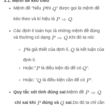
3.1. Mệnh đề kéo theo
Mệnh đề "Nếu
thì
" được gọi là mệnh đề
P
Q
kéo theo và kí hiệu là
.
P
⇒
Q
Các định lí toán học là những mệnh đề đúng
và thường có dạng
.
Khi đó ta nói:
P
⇒
Q
là giả thiết của định lí,
là kết luận của
P
Q
định lí.
Hoặc:
"
là điều kiện đủ để có
".
P
Q
Hoặc:
"
là điều kiện cần để có
".
Q
P
Quy tắc xét tính đúng sai:
Mệnh đề
P
⇒
Q
chỉ sai khi
đúng và
sai
.
Do đó ta chỉ cần
P
Q