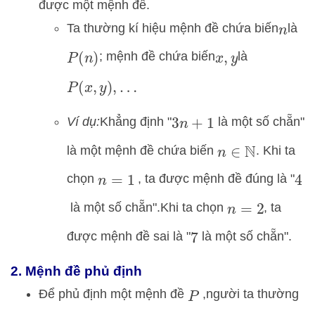
được một mệnh đề.
Ta thường kí hiệu mệnh đề chứa biến
là
n
; mệnh đề chứa biến
là
P
(
n
)
x
,
y
P
(
x
,
y
)
,
…
Ví dụ:
Khẳng định "
là một số chẵn"
3
n
+
1
là một mệnh đề chứa biến
.
Khi ta
n
∈
N
chọn
,
ta được mệnh đề đúng là "
n
=
1
4
là một số chẵn".
Khi ta chọn
,
ta
n
=
2
được mệnh đề sai là "
là một số chẵn".
7
2. Mệnh đề phủ định
Để phủ định một mệnh đề
,
người ta thường
P