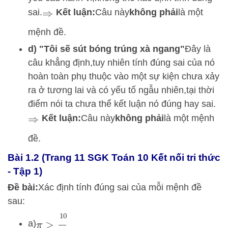
sai.
Kết luận:
Câu này
không phải
là một
⇒
mệnh đề.
d) "Tôi sẽ sút bóng trúng xà ngang"
Đây là
câu khẳng định,
tuy nhiên tính đúng sai của nó
hoàn toàn phụ thuộc vào một sự kiện chưa xảy
ra ở tương lai và có yếu tố ngẫu nhiên,
tại thời
điểm nói ta chưa thể kết luận nó đúng hay sai.
Kết luận:
Câu này
không phải
là một mệnh
⇒
đề.
Bài 1.2 (Trang 11 SGK Toán 10 Kết nối tri thức
- Tập 1)
Đề bài:
Xác định tính đúng sai của mỗi mệnh đề
sau:
π
>
10
3
a)