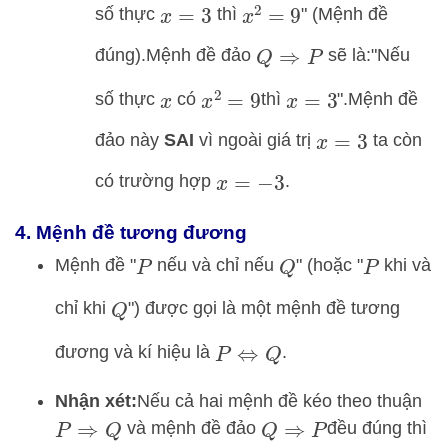
số thực
thì
" (Mệnh đề
x
2
=
9
x
=
3
đúng).
Mệnh đề đảo
sẽ là:
"Nếu
Q
⇒
P
số thực
có
thì
".
Mệnh đề
x
2
=
9
x
x
=
3
đảo này
SAI
vì ngoài giá trị
ta còn
x
=
3
có trường hợp
.
x
=
−
3
4. Mệnh đề tương đương
Mệnh đề "
nếu và chỉ nếu
" (hoặc "
khi và
P
Q
P
chỉ khi
") được gọi là một mệnh đề tương
Q
đương và kí hiệu là
.
P
⇔
Q
Nhận xét:
Nếu cả hai mệnh đề kéo theo thuận
và mệnh đề đảo
đều đúng thì
P
⇒
Q
Q
⇒
P