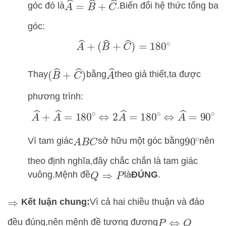
A
^
=
B
^
+
C
^
góc đó là
.
Biến đổi hệ thức tổng ba
góc:
A
^
+
(
B
^
+
C
^
)
=
180
∘
(
B
^
+
C
^
)
A
^
Thay
bằng
theo giả thiết,
ta được
phương trình:
A
^
+
A
^
=
180
∘
⇔
2
A
^
=
180
∘
⇔
A
^
=
90
∘
Vì tam giác
sở hữu một góc bằng
nên
90
∘
A
B
C
theo định nghĩa,
đây chắc chắn là tam giác
vuông.
Mệnh đề
là
ĐÚNG
.
Q
⇒
P
Kết luận chung:
Vì cả hai chiều thuận và đảo
⇒
đều đúng,
nên mệnh đề tương đương
P
⇔
Q