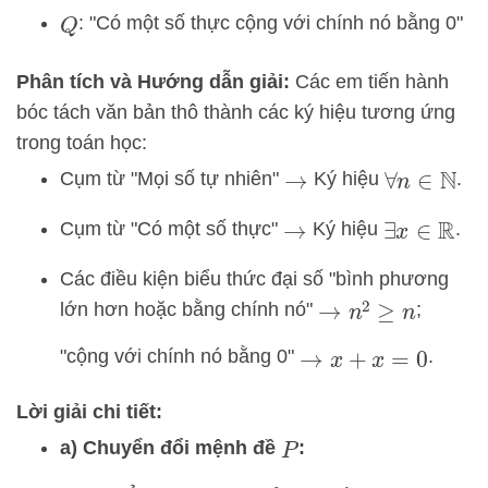
: "Có một số thực cộng với chính nó bằng 0"
Q
Phân tích và Hướng dẫn giải:
Các em tiến hành
bóc tách văn bản thô thành các ký hiệu tương ứng
trong toán học:
Cụm từ "Mọi số tự nhiên"
Ký hiệu
.
→
∀
n
∈
N
Cụm từ "Có một số thực"
Ký hiệu
.
→
∃
x
∈
R
Các điều kiện biểu thức đại số "bình phương
lớn hơn hoặc bằng chính nó"
;
→
n
2
≥
n
"cộng với chính nó bằng 0"
.
→
x
+
x
=
0
Lời giải chi tiết:
a) Chuyển đổi mệnh đề
:
P