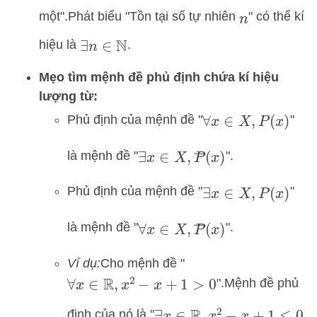
một".
Phát biểu "Tồn tại số tự nhiên
" có thể kí
n
hiệu là
.
∃
n
∈
N
Mẹo tìm mệnh đề phủ định chứa kí hiệu
lượng từ:
Phủ định của mệnh đề "
"
∀
x
∈
X
,
P
(
x
)
∃
x
∈
X
,
P
―
(
x
)
là mệnh đề "
".
Phủ định của mệnh đề "
"
∃
x
∈
X
,
P
(
x
)
∀
x
∈
X
,
P
―
(
x
)
là mệnh đề "
".
Ví dụ:
Cho mệnh đề "
".
Mệnh đề phủ
∀
x
∈
R
,
x
2
−
x
+
1
>
0
định của nó là "
∃
x
∈
R
,
x
2
−
x
+
1
≤
0