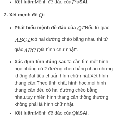
Kết luận:
Mệnh đề đảo của
là
SAI
.
P
2. Xét mệnh đề
:
Q
Phát biểu mệnh đề đảo của
:
"Nếu tứ giác
Q
có hai đường chéo bằng nhau thì tứ
A
B
C
D
giác
là hình chữ nhật".
A
B
C
D
Xác định tính đúng sai:
Ta cần tìm một hình
học phẳng có 2 đường chéo bằng nhau nhưng
không đạt tiêu chuẩn hình chữ nhật.
Xét hình
thang cân:
Theo tính chất hình học,
mọi hình
thang cân đều có hai đường chéo bằng
nhau,
tuy nhiên hình thang cân thông thường
không phải là hình chữ nhật.
Kết luận:
Mệnh đề đảo của
là
SAI
.
Q