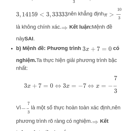
π
>
10
3
nên khẳng định
3
,
14159
<
3
,
33333
là không chính xác.
Kết luận:
Mệnh đề
⇒
này
SAI
.
b) Mệnh đề: Phương trình
có
3
x
+
7
=
0
nghiệm.
Ta thực hiện giải phương trình bậc
nhất:
3
x
+
7
=
0
⇔
3
x
=
−
7
⇔
x
=
−
7
3
−
7
3
Vì
là một số thực hoàn toàn xác định,
nên
phương trình rõ ràng có nghiệm.
Kết
⇒