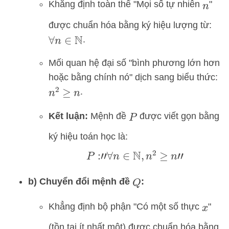
Khẳng định toàn thể "Mọi số tự nhiên
"
n
được chuẩn hóa bằng ký hiệu lượng từ:
.
∀
n
∈
N
Mối quan hệ đại số "bình phương lớn hơn
hoặc bằng chính nó" dịch sang biểu thức:
.
n
2
≥
n
Kết luận:
Mệnh đề
được viết gọn bằng
P
ký hiệu toán học là:
P
:
"
∀
n
∈
N
,
n
2
≥
n
"
b) Chuyển đổi mệnh đề
:
Q
Khẳng định bộ phận "Có một số thực
"
x
(tồn tại ít nhất một) được chuẩn hóa bằng