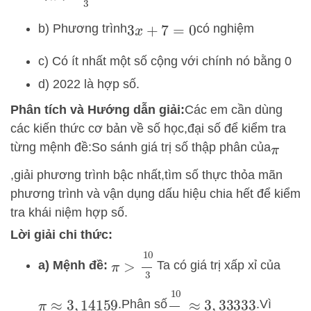
b) Phương trình
có nghiệm
3
x
+
7
=
0
c) Có ít nhất một số cộng với chính nó bằng 0
d) 2022 là hợp số.
Phân tích và Hướng dẫn giải:
Các em cần dùng
các kiến thức cơ bản về số học,
đại số để kiểm tra
từng mệnh đề:
So sánh giá trị số thập phân của
π
,
giải phương trình bậc nhất,
tìm số thực thỏa mãn
phương trình và vận dụng dấu hiệu chia hết để kiểm
tra khái niệm hợp số.
Lời giải chi thức:
π
>
10
3
a) Mệnh đề:
Ta có giá trị xấp xỉ của
10
3
≈
3
,
33333
.
Phân số
.
Vì
π
≈
3
,
14159