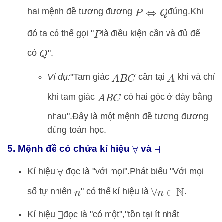
hai mệnh đề tương đương
đúng.
Khi
P
⇔
Q
đó ta có thể gọi "
là điều kiện cần và đủ để
P
có
".
Q
Ví dụ:
"Tam giác
cân tại
khi và chỉ
A
B
C
A
khi tam giác
có hai góc ở đáy bằng
A
B
C
nhau".
Đây là một mệnh đề tương đương
đúng toán học.
5. Mệnh đề có chứa kí hiệu
và
∀
∃
Kí hiệu
đọc là "với mọi".
Phát biểu "Với mọi
∀
số tự nhiên
" có thể kí hiệu là
.
n
∀
n
∈
N
Kí hiệu
đọc là "có một",
"tồn tại ít nhất
∃