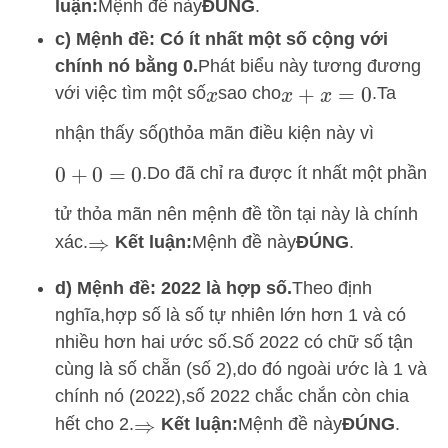
luận:
Mệnh đề này
ĐÚNG
.
c) Mệnh đề: Có ít nhất một số cộng với
chính nó bằng 0.
Phát biểu này tương đương
với việc tìm một số
sao cho
.
Ta
x
x
+
x
=
0
nhận thấy số
thỏa mãn điều kiện này vì
0
.
Do đã chỉ ra được ít nhất một phần
0
+
0
=
0
tử thỏa mãn nên mệnh đề tồn tại này là chính
xác.
Kết luận:
Mệnh đề này
ĐÚNG
.
⇒
d) Mệnh đề: 2022 là hợp số.
Theo định
nghĩa,
hợp số là số tự nhiên lớn hơn 1 và có
nhiều hơn hai ước số.
Số 2022 có chữ số tận
cùng là số chẵn (số 2),
do đó ngoài ước là 1 và
chính nó (2022),
số 2022 chắc chắn còn chia
hết cho 2.
Kết luận:
Mệnh đề này
ĐÚNG
.
⇒