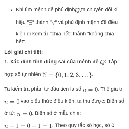
Q
―
Khi tìm mệnh đề phủ định
,
ta chuyển đổi kí
hiệu "
" thành "
" và phủ định mệnh đề điều
∃
∀
kiện đi kèm từ "chia hết" thành "không chia
hết".
Lời giải chi tiết:
1. Xác định tính đúng sai của mệnh đề
:
Tập
Q
hợp số tự nhiên
.
N
=
{
0
,
1
,
2
,
3
,
…
}
Ta kiểm tra phần tử đầu tiên là số
. Thế giá trị
n
=
0
vào biểu thức điều kiện, ta thu được: Biến số
n
=
0
ở tử:
. Biến số ở mẫu chia:
n
=
0
. Theo quy tắc số học, số 0
n
+
1
=
0
+
1
=
1