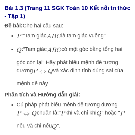
Bài 1.3 (Trang 11 SGK Toán 10 Kết nối tri thức
- Tập 1)
Đề bài:
Cho hai câu sau:
:
"Tam giác
là tam giác vuông"
P
A
B
C
:
"Tam giác
có một góc bằng tổng hai
Q
A
B
C
góc còn lại" Hãy phát biểu mệnh đề tương
đương
và xác định tính đúng sai của
P
⇔
Q
mệnh đề này.
Phân tích và Hướng dẫn giải:
Cú pháp phát biểu mệnh đề tương đương
chuẩn là:
"
khi và chỉ khi
" hoặc "
P
⇔
Q
P
Q
P
nếu và chỉ nếu
".
Q