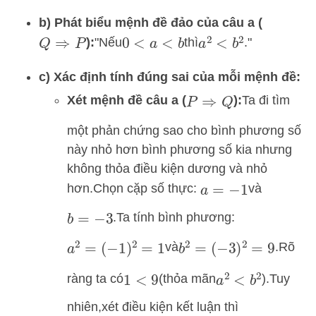
b) Phát biểu mệnh đề đảo của câu a (
):
"Nếu
thì
.
"
a
2
<
b
2
Q
⇒
P
0
<
a
<
b
c) Xác định tính đúng sai của mỗi mệnh đề:
Xét mệnh đề câu a (
):
Ta đi tìm
P
⇒
Q
một phản chứng sao cho bình phương số
này nhỏ hơn bình phương số kia nhưng
không thỏa điều kiện dương và nhỏ
hơn.
Chọn cặp số thực:
và
a
=
−
1
.
Ta tính bình phương:
b
=
−
3
và
.
Rõ
a
2
=
(
−
1
)
2
=
1
b
2
=
(
−
3
)
2
=
9
ràng ta có
(thỏa mãn
).
Tuy
a
2
<
b
2
1
<
9
nhiên,
xét điều kiện kết luận thì