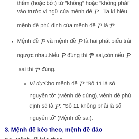
thêm (hoặc bớt) từ "không" hoặc "không phải"
vào trước vị ngữ của mệnh đề
.
Ta kí hiệu
P
P
―
mệnh đề phủ định của mệnh đề
là
.
P
P
―
Mệnh đề
và mệnh đề
là hai phát biểu trái
P
P
―
ngược nhau.
Nếu
đúng thì
sai,
còn nếu
P
P
P
―
sai thì
đúng.
Ví dụ:
Cho mệnh đề
:
"Số 11 là số
P
nguyên tố" (Mệnh đề đúng).
Mệnh đề phủ
P
―
định sẽ là
:
"Số 11 không phải là số
nguyên tố" (Mệnh đề sai).
3. Mệnh đề kéo theo, mệnh đề đảo