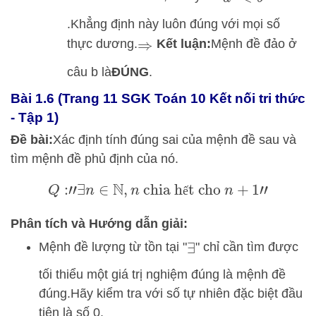
.
Khẳng định này luôn đúng với mọi số
thực dương.
Kết luận:
Mệnh đề đảo ở
⇒
câu b là
ĐÚNG
.
Bài 1.6 (Trang 11 SGK Toán 10 Kết nối tri thức
- Tập 1)
Đề bài:
Xác định tính đúng sai của mệnh đề sau và
tìm mệnh đề phủ định của nó.
Q
:
"
∃
n
∈
N
,
n
chia hết cho
n
+
1
"
ế
Phân tích và Hướng dẫn giải:
Mệnh đề lượng từ tồn tại "
" chỉ cần tìm được
∃
tối thiểu một giá trị nghiệm đúng là mệnh đề
đúng.
Hãy kiểm tra với số tự nhiên đặc biệt đầu
tiên là số 0.