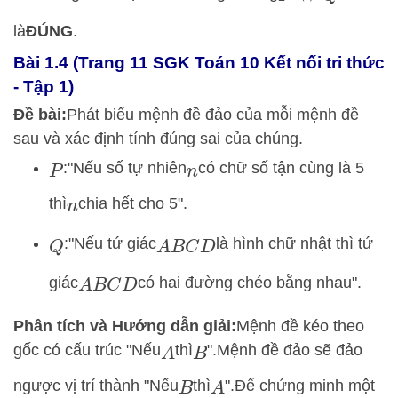
là
ĐÚNG
.
Bài 1.4 (Trang 11 SGK Toán 10 Kết nối tri thức
- Tập 1)
Đề bài:
Phát biểu mệnh đề đảo của mỗi mệnh đề
sau và xác định tính đúng sai của chúng.
:
"Nếu số tự nhiên
có chữ số tận cùng là 5
P
n
thì
chia hết cho 5".
n
:
"Nếu tứ giác
là hình chữ nhật thì tứ
Q
A
B
C
D
giác
có hai đường chéo bằng nhau".
A
B
C
D
Phân tích và Hướng dẫn giải:
Mệnh đề kéo theo
gốc có cấu trúc "Nếu
thì
".
Mệnh đề đảo sẽ đảo
A
B
ngược vị trí thành "Nếu
thì
".
Để chứng minh một
B
A