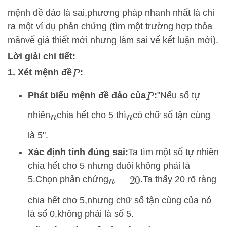
mệnh đề đảo là sai,
phương pháp nhanh nhất là chỉ
ra một ví dụ phản chứng (tìm một trường hợp thỏa
mãn
vế giả thiết mới nhưng làm sai vế kết luận mới).
Lời giải chi tiết:
1. Xét mệnh đề
:
P
Phát biểu mệnh đề đảo của
:
"Nếu số tự
P
nhiên
chia hết cho 5 thì
có chữ số tận cù
ng
n
n
là 5".
Xác định tính đúng sai:
Ta tìm một số tự nhiên
chia hết cho 5 nhưng đuôi không phải là
5.
Chọn phản chứng
.
Ta thấy 20 rõ ràng
n
=
20
chia hết cho 5,
nhưng chữ số tận cùng của nó
là số 0,
không phải là số 5.