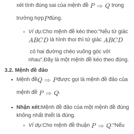
xét tính đúng sai của mệnh đề
trong
P
⇒
Q
trường hợp
đúng.
P
Ví dụ:
Cho mệnh đề kéo theo:
"Nếu tứ giác
là hình thoi thì tứ giác
A
B
C
D
A
B
C
D
có hai đường chéo vuông góc với
nhau".
Đây là một mệnh đề kéo theo đúng.
3.2. Mệnh đề đảo
Mệnh đề
được gọi là mệnh đề đảo của
Q
⇒
P
mệnh đề
.
P
⇒
Q
Nhận xét:
Mệnh đề đảo của một mệnh đề đúng
không nhất thiết là đúng.
Ví dụ:
Cho mệnh đề thuận
:
"Nếu
P
⇒
Q