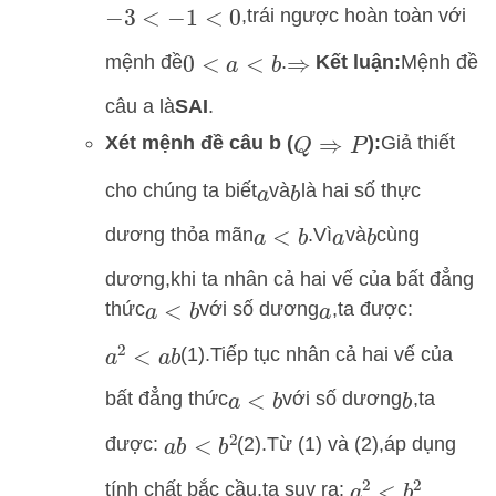
,
trái ngược hoàn toàn với
−
3
<
−
1
<
0
mệnh đề
.
Kết luận:
Mệnh đề
0
<
a
<
b
⇒
câu a là
SAI
.
Xét mệnh đề câu b (
):
Giả thiết
Q
⇒
P
cho chúng ta biết
và
là hai số thực
a
b
dương thỏa mãn
.
Vì
và
cùng
a
<
b
a
b
dương,
khi ta nhân cả hai vế của bất đẳng
thức
với số dương
,
ta được:
a
<
b
a
(1).
Tiếp tục nhân cả hai vế của
a
2
<
a
b
bất đẳng thức
với số dương
,
ta
a
<
b
b
được:
(2).
Từ (1) và (2),
áp dụng
a
b
<
b
2
tính chất bắc cầu,
ta suy ra:
a
2
<
b
2