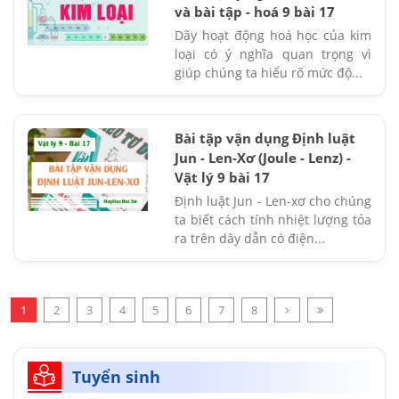
và bài tập - hoá 9 bài 17
Dãy hoạt động hoá học của kim
loại có ý nghĩa quan trọng vì
giúp chúng ta hiểu rõ mức độ...
Bài tập vận dụng Định luật
Jun - Len-Xơ (Joule - Lenz) -
Vật lý 9 bài 17
Định luật Jun - Len-xơ cho chúng
ta biết cách tính nhiệt lượng tỏa
ra trên dây dẫn có điện...
1
2
3
4
5
6
7
8
Tuyển sinh