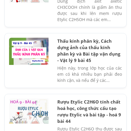
Dung dịch axit axetic
CH3COOH chính là giấm ăn thu
được sau khi lên mem rượu
Etylic C2H5OH mà các em...
Thấu kính phân kỳ, Cách
dựng ảnh của thấu kính
phân kỳ và Bài tập vận dụng
- Vật lý 9 bài 45
Hiện này, trong lớp học của các
em có khá nhiều bạn phải đeo
kính cận, và nếu để ý các...
Rượu Etylic C2H6O tính chất
hoá học, công thức cấu tạo
rượu Etylic và bài tập - hoá 9
bài 44
Rượu Etylic C2H6O thu được sau