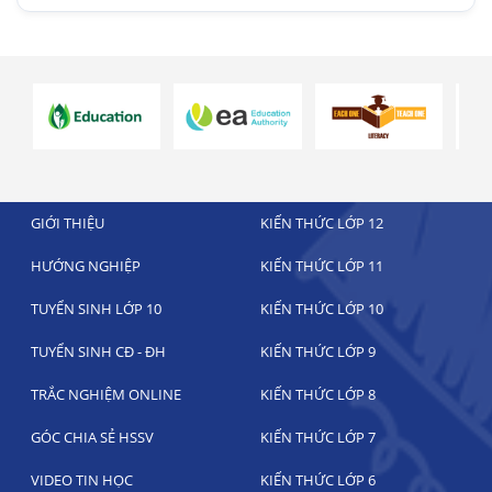
GIỚI THIỆU
KIẾN THỨC LỚP 12
HƯỚNG NGHIỆP
KIẾN THỨC LỚP 11
TUYỂN SINH LỚP 10
KIẾN THỨC LỚP 10
TUYỂN SINH CĐ - ĐH
KIẾN THỨC LỚP 9
TRẮC NGHIỆM ONLINE
KIẾN THỨC LỚP 8
GÓC CHIA SẺ HSSV
KIẾN THỨC LỚP 7
VIDEO TIN HỌC
KIẾN THỨC LỚP 6