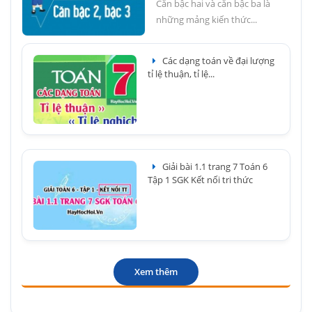
Căn bậc hai và căn bậc ba là
những mảng kiến thức...
Các dạng toán về đại lượng
tỉ lệ thuận, tỉ lệ...
Giải bài 1.1 trang 7 Toán 6
Tập 1 SGK Kết nối tri thức
Xem thêm