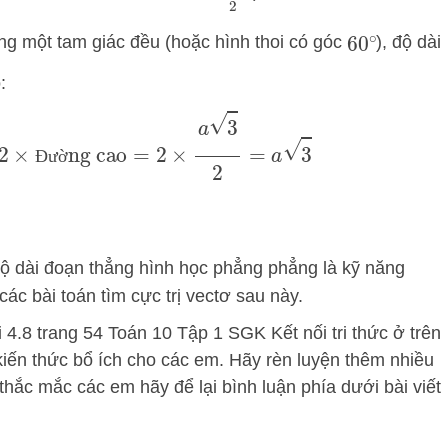
ng một tam giác đều (hoặc hình thoi có góc
), độ dài
60
∘
:
→
|
=
2
×
Đường cao
=
2
×
a
3
2
=
a
3
Đ
ư
ờ
độ dài đoạn thẳng hình học phẳng phẳng là kỹ năng
ác bài toán tìm cực trị vectơ sau này.
i 4.8 trang 54 Toán 10 Tập 1 SGK Kết nối tri thức ở trên
iến thức bổ ích cho các em. Hãy rèn luyện thêm nhiều
 thắc mắc các em hãy để lại bình luận phía dưới bài viết