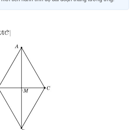
−
A
C
→
|