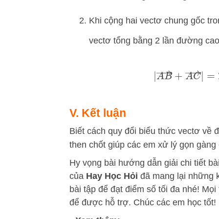
Khi cộng hai vectơ chung gốc tro
vectơ tổng bằng 2 lần đường cao
|
A
B
→
+
A
C
V. Kết luận
Biết cách quy đổi biểu thức vectơ về 
then chốt giúp các em xử lý gọn gàng c
Hy vọng bài hướng dẫn giải chi tiết bà
của
Hay Học Hỏi
đã mang lại những k
bài tập để đạt điểm số tối đa nhé! Mọi
để được hỗ trợ. Chúc các em học tốt!