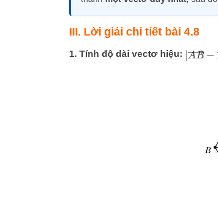
III. Lời giải chi tiết bài 4.8
|
A
B
→
1. Tính độ dài vectơ hiệu: