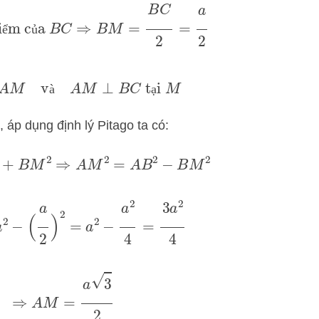
g điểm của
B
C
⇒
B
M
=
B
C
2
=
a
2
ể
ủ
=
2
A
M
và
A
M
⊥
B
C
tại
M
à
ạ
, áp dụng định lý Pitago ta có:
M
2
+
B
M
2
⇒
A
M
2
=
A
B
2
−
B
M
2
=
a
2
−
(
a
2
)
2
=
a
2
−
a
2
4
=
3
a
2
4
⇒
A
M
=
a
3
2