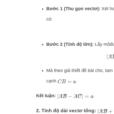
Bước 1 (Thu gọn vectơ):
Xét ha
có:
Bước 2 (Tính độ lớn):
Lấy môđun
|
A
B
Mà theo giả thiết đề bài cho, tam
cạnh
.
C
B
=
a
|
A
B
→
−
A
C
→
|
=
a
Kết luận:
.
|
A
B
→
2. Tính độ dài vectơ tổng: