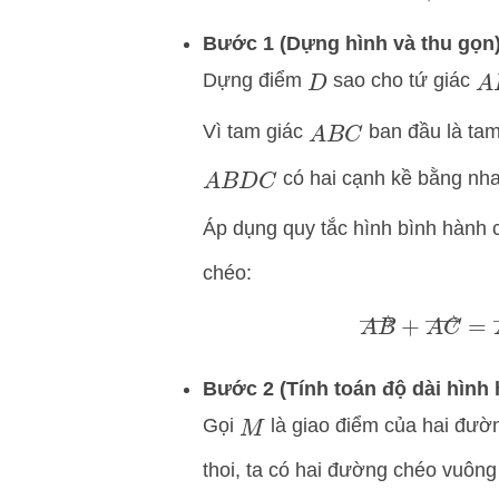
Bước 1 (Dựng hình và thu gọn)
Dựng điểm
sao cho tứ giác
D
A
Vì tam giác
ban đầu là tam
A
B
C
có hai cạnh kề bằng nha
A
B
D
C
Áp dụng quy tắc hình bình hành 
chéo:
A
B
→
+
A
C
→
=
Bước 2 (Tính toán độ dài hình 
Gọi
là giao điểm của hai đư
M
thoi, ta có hai đường chéo vuông