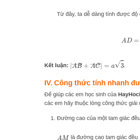
Từ đây, ta dễ dàng tính được đ
|
A
B
→
+
A
C
→
|
=
a
3
Kết luận:
.
IV. Công thức tính nhanh đ
Để giúp các em học sinh của
HayHoc
các em hãy thuộc lòng công thức giải
Đường cao của một tam giác đề
là đường cao tam giác đều
A
M