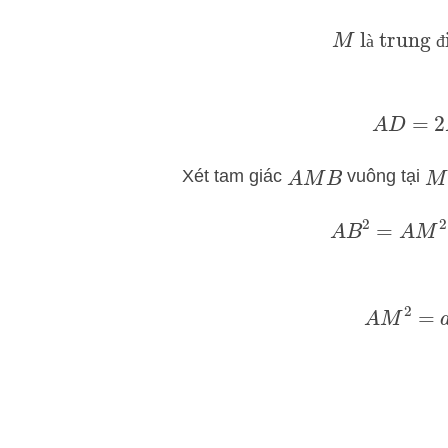
M
là trun
à
đ
A
D
Xét tam giác
vuông tại
A
M
B
M
A
B
2
=
A
A
M
2