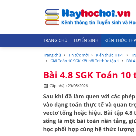
TRANG CHỦ
TUYỂN SINH
KIẾN THỨC THP
Trang chủ
Tin tức mới
Kiến thức THPT
Tr
Giải Toán 10 SGK Kết nối Tri thức tập 1
Bài 4
Bài 4.8 SGK Toán 10 t
Cập nhật: 23/05/2026
Sau khi đã làm quen với các phép
vào dạng toán thực tế và quan tr
vectơ tổng hoặc hiệu
. Bài tập 4.8
sống
là một bài toán nền tảng, gi
học phối hợp cùng hệ thức lượng 