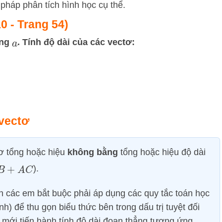
g pháp phân tích hình học cụ thể.
10 - Trang 54)
ằng
. Tính độ dài của các vectơ:
a
 vectơ
ơ tổng hoặc hiệu
không bằng
tổng hoặc hiệu độ dài
B
+
A
C
).
ên các em bắt buộc phải áp dụng các quy tắc toán học
nh) để thu gọn biểu thức bên trong dấu trị tuyệt đối
ó mới tiến hành tính độ dài đoạn thẳng tương ứng.