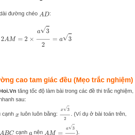
ộ dài đường chéo
:
A
D
A
D
=
2
A
M
=
2
×
a
3
2
=
a
3
ường cao tam giác đều (Mẹo trắc nghiệm)
Hoi.Vn
tăng tốc độ làm bài trong các đề thi trắc nghiệm,
 nhanh sau:
x
3
2
u cạnh
luôn luôn bằng:
. (Ví dụ ở bài toán trên,
x
A
M
=
a
3
2
cạnh
nên
).
A
B
C
a