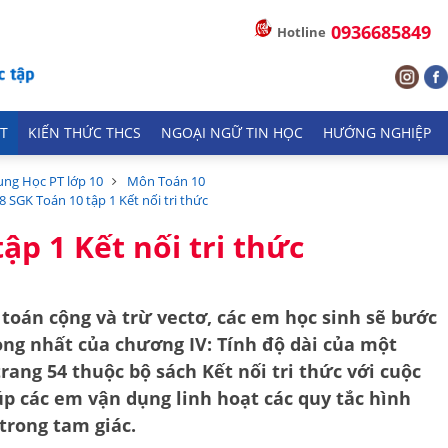
0936685849
Hotline
T
KIẾN THỨC THCS
NGOẠI NGỮ TIN HỌC
HƯỚNG NGHIỆP
ung Học PT lớp 10
Môn Toán 10
.8 SGK Toán 10 tập 1 Kết nối tri thức
ập 1 Kết nối tri thức
 toán cộng và trừ vectơ, các em học sinh sẽ bước
ọng nhất của chương IV:
Tính độ dài của một
 trang 54 thuộc bộ sách
Kết nối tri thức với cuộc
úp các em vận dụng linh hoạt các quy tắc hình
trong tam giác.