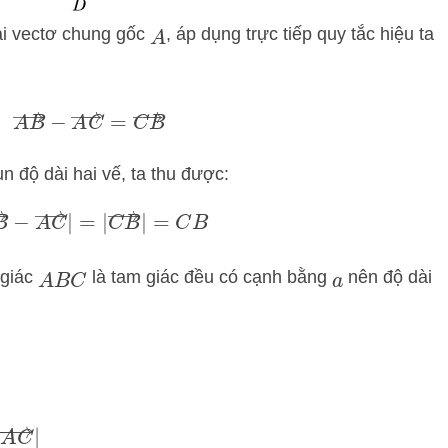
i vectơ chung gốc
, áp dụng trực tiếp quy tắc hiệu ta
A
A
B
→
−
A
C
→
=
C
B
→
 độ dài hai vế, ta thu được:
→
−
A
C
→
|
=
|
C
B
→
|
=
C
B
 giác
là tam giác đều có cạnh bằng
nên độ dài
A
B
C
a
+
A
C
→
|