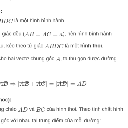
:
là một hình bình hành.
B
D
C
 giác đều (
), nên hình bình hành
A
B
=
A
C
=
a
u, kéo theo tứ giác
là một
hình thoi
.
A
B
D
C
cho hai vectơ chung gốc
, ta thu gọn được đường
A
A
D
→
⇒
|
A
B
→
+
A
C
→
|
=
|
A
D
→
|
=
A
D
học):
ờng chéo
và
của hình thoi. Theo tính chất hình
A
D
B
C
 góc với nhau tại trung điểm của mỗi đường: