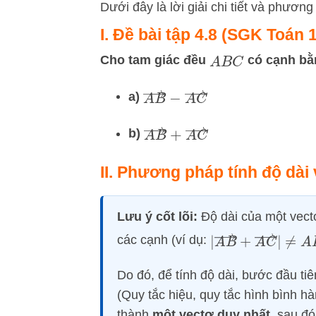
Dưới đây là lời giải chi tiết và phươn
I. Đề bài tập 4.8 (SGK Toán 
Cho tam giác đều
có cạnh b
A
B
C
A
B
→
−
A
C
→
a)
A
B
→
+
A
C
→
b)
II. Phương pháp tính độ dài
Lưu ý cốt lõi:
Độ dài của một vect
|
A
B
→
+
A
C
→
|
≠
A
các cạnh (ví dụ:
Do đó, để tính độ dài, bước đầu ti
(Quy tắc hiệu, quy tắc hình bình hà
thành
một vectơ duy nhất
, sau đ