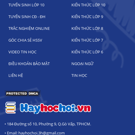
TUYỂN SINH LỚP 10
KIẾN THỨC LỚP 10
TUYỂN SINH CĐ - ĐH
KIẾN THỨC LỚP 9
TRẮC NGHIỆM ONLINE
KIẾN THỨC LỚP 8
GÓC CHIA SẺ HSSV
KIẾN THỨC LỚP 7
VIDEO TIN HỌC
KIẾN THỨC LỚP 6
ĐIỀU KHOẢN BẢO MẬT
NGOẠI NGỮ
LIÊN HỆ
TIN HỌC
• 184 Đường số 10, Phường 9, Q.Gò Vấp, TPHCM.
• Email: hayhochoi.3h@gmail.com