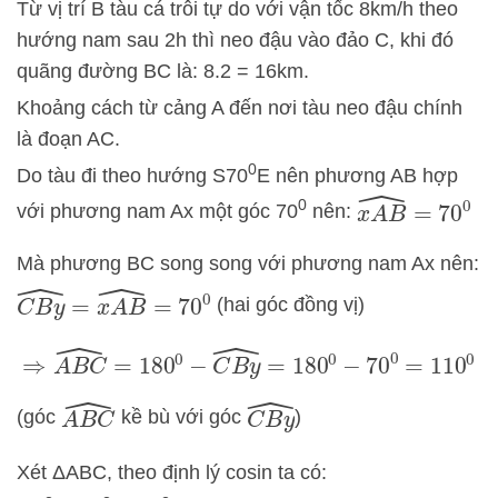
Từ vị trí B tàu cá trôi tự do với vận tốc 8km/h theo
hướng nam sau 2h thì neo đậu vào đảo C, khi đó
quãng đường BC là: 8.2 = 16km.
Khoảng cách từ cảng A đến nơi tàu neo đậu chính
là đoạn AC.
0
Do tàu đi theo hướng S70
E nên phương AB hợp
0
x
A
B
^
=
70
0
với phương nam Ax một góc 70
nên:
Mà phương BC song song với phương nam Ax nên:
C
B
y
^
=
x
A
B
^
=
70
0
(hai góc đồng vị)
⇒
A
B
C
^
=
180
0
−
C
B
y
^
=
180
0
−
70
0
=
110
0
A
B
C
^
C
B
y
^
(góc
kề bù với góc
)
Xét ΔABC, theo định lý cosin ta có: