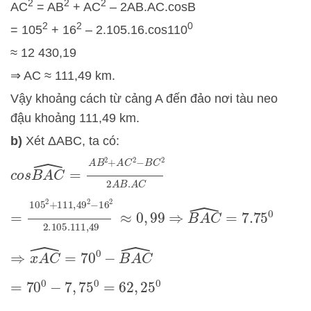
2
2
2
AC
= AB
+ AC
– 2AB.AC.cosB
2
2
0
= 105
+ 16
– 2.105.16.cos110
≈ 12 430,19
⇒ AC ≈ 111,49 km.
Vậy khoảng cách từ cảng A đến đảo nơi tàu neo
đậu khoảng 111,49 km.
b)
Xét ΔABC, ta có:
c
o
s
B
A
C
^
=
A
B
2
+
A
C
2
−
B
C
2
2
A
B
.
A
C
=
105
2
+
111
,
49
2
−
16
2
2.105
.111
,
49
≈
0
,
99
⇒
B
A
C
^
=
7.75
0
⇒
x
A
C
^
=
70
0
−
B
A
C
^
=
70
0
−
7
,
75
0
=
62
,
25
0