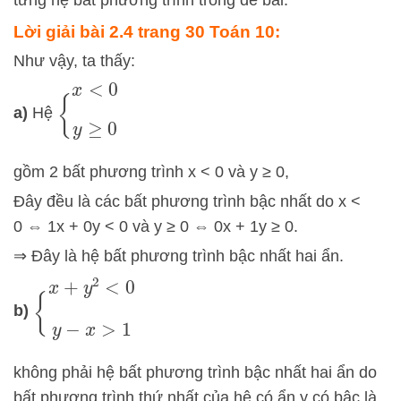
từng hệ bất phương trình trong đề bài.
Lời giải bài 2.4 trang 30 Toán 10:
Như vậy, ta thấy:
{
x
<
0
y
≥
0
a)
Hệ
gồm 2 bất phương trình x < 0 và y ≥ 0,
Đây đều là các bất phương trình bậc nhất do x <
0 ⇔ 1x + 0y < 0 và y ≥ 0 ⇔ 0x + 1y ≥ 0.
⇒ Đây là hệ bất phương trình bậc nhất hai ẩn.
{
x
+
y
2
<
0
y
−
x
>
1
b)
không phải hệ bất phương trình bậc nhất hai ẩn do
bất phương trình thứ nhất của hệ có ẩn y có bậc là