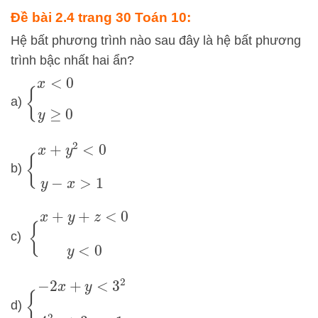
Đề bài 2.4 trang 30 Toán 10:
Hệ bất phương trình nào sau đây là hệ bất phương
trình bậc nhất hai ẩn?
{
x
<
0
y
≥
0
a)
{
x
+
y
2
<
0
y
−
x
>
1
b)
{
x
+
y
+
z
<
0
y
<
0
c)
{
−
2
x
+
y
<
3
2
4
2
x
+
3
y
<
1
d)