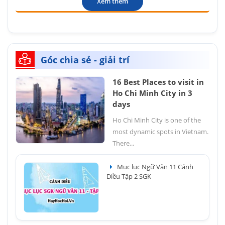
Xem thêm
Góc chia sẻ - giải trí
16 Best Places to visit in
Ho Chi Minh City in 3
days
Ho Chi Minh City is one of the
most dynamic spots in Vietnam.
There...
Mục lục Ngữ Văn 11 Cánh
Diều Tập 2 SGK