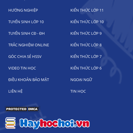
HƯỚNG NGHIỆP
KIẾN THỨC LỚP 11
TUYỂN SINH LỚP 10
KIẾN THỨC LỚP 10
TUYỂN SINH CĐ - ĐH
KIẾN THỨC LỚP 9
TRẮC NGHIỆM ONLINE
KIẾN THỨC LỚP 8
GÓC CHIA SẺ HSSV
KIẾN THỨC LỚP 7
VIDEO TIN HỌC
KIẾN THỨC LỚP 6
ĐIỀU KHOẢN BẢO MẬT
NGOẠI NGỮ
LIÊN HỆ
TIN HỌC