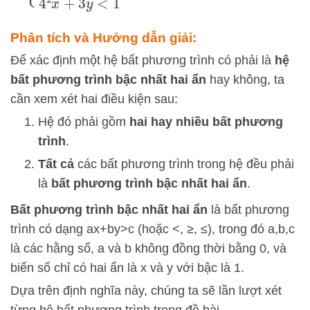
Phân tích và Hướng dẫn giải:
Để xác định một hệ bất phương trình có phải là
hệ
bất phương trình bậc nhất hai ẩn
hay không, ta
cần xem xét hai điều kiện sau:
Hệ đó phải gồm
hai hay nhiều bất phương
trình
.
Tất cả
các bất phương trình trong hệ đều phải
là
bất phương trình bậc nhất hai ẩn
.
Bất phương trình bậc nhất hai ẩn
là bất phương
trình có dạng
a
x
+
b
y
>
c
(hoặc
<
,
≥
,
≤
), trong đó
a
,
b
,
c
là các hằng số,
a
và
b
không đồng thời bằng 0, và
biến số chỉ có hai ẩn là
x
và
y
với bậc là 1.
Dựa trên định nghĩa này, chúng ta sẽ lần lượt xét