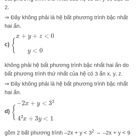
2.
⇒ Đây không phải là hệ bất phương trình bậc nhất
hai ẩn.
{
x
+
y
+
z
<
0
y
<
0
c)
không phải hệ bất phương trình bậc nhất hai ẩn do
bất phương trình thứ nhất của hệ có 3 ẩn x, y, z.
⇒ Đây không phải là hệ bất phương trình bậc nhất
hai ẩn.
{
−
2
x
+
y
<
3
2
4
2
x
+
3
y
<
1
d)
2
gồm 2 bất phương trình –2x + y < 3
⇔ –2x + y < 9