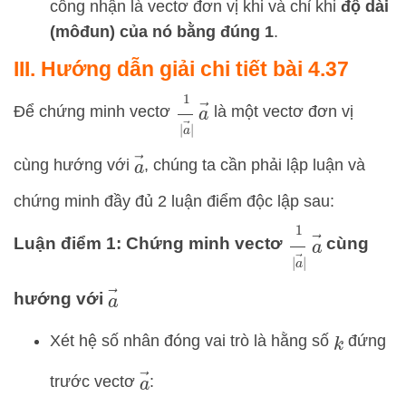
công nhận là vectơ đơn vị khi và chỉ khi
độ dài
(môđun) của nó bằng đúng 1
.
III. Hướng dẫn giải chi tiết bài 4.37
1
|
a
→
|
a
→
Để chứng minh vectơ
là một vectơ đơn vị
a
→
cùng hướng với
, chúng ta cần phải lập luận và
chứng minh đầy đủ 2 luận điểm độc lập sau:
1
|
a
→
|
a
→
Luận điểm 1: Chứng minh vectơ
cùng
a
→
hướng với
Xét hệ số nhân đóng vai trò là hằng số
đứng
k
a
→
trước vectơ
: