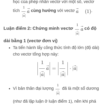
học của phép nhân vectơ với một số, vectơ
1
|
a
→
|
a
→
a
→
tích
cùng hướng
với vectơ
.
(
1
)
1
|
a
→
|
a
→
Luận điểm 2: Chứng minh vectơ
có độ
dài bằng 1 (vectơ đơn vị)
Ta tiến hành lấy công thức tính độ lớn (độ dài)
cho vectơ tổng hợp này:
|
1
|
a
→
|
a
→
|
=
|
1
|
a
→
|
|
⋅
|
a
→
|
1
|
a
→
|
Vì bản thân đại lượng
đã là một số dương
(như đã lập luận ở luận điểm 1), nên khi phá