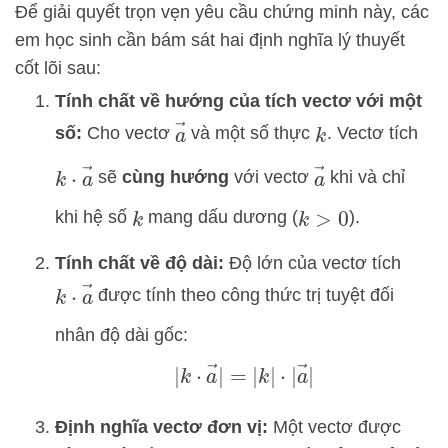
Để giải quyết trọn vẹn yêu cầu chứng minh này, các
em học sinh cần bám sát hai định nghĩa lý thuyết
cốt lõi sau:
Tính chất về hướng của tích vectơ với một
a
→
số:
Cho vectơ
và một số thực
. Vectơ tích
k
k
⋅
a
→
a
→
sẽ
cùng hướng
với vectơ
khi và chỉ
khi hệ số
mang dấu dương (
).
k
k
>
0
Tính chất về độ dài:
Độ lớn của vectơ tích
k
⋅
a
→
được tính theo công thức trị tuyệt đối
nhân độ dài gốc:
|
k
⋅
a
→
|
=
|
k
|
⋅
|
a
→
|
Định nghĩa vectơ đơn vị:
Một vectơ được