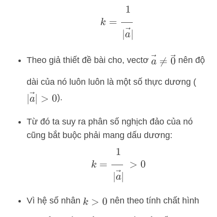
k
=
1
|
a
→
|
a
→
≠
0
→
Theo giả thiết đề bài cho, vectơ
nên độ
dài của nó luôn luôn là một số thực dương (
|
a
→
|
>
0
).
Từ đó ta suy ra phân số nghịch đảo của nó
cũng bắt buộc phải mang dấu dương:
k
=
1
|
a
→
|
>
0
Vì hệ số nhân
nên theo tính chất hình
k
>
0