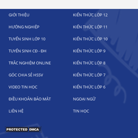
GIỚI THIỆU
KIẾN THỨC LỚP 12
HƯỚNG NGHIỆP
KIẾN THỨC LỚP 11
TUYỂN SINH LỚP 10
KIẾN THỨC LỚP 10
TUYỂN SINH CĐ - ĐH
KIẾN THỨC LỚP 9
TRẮC NGHIỆM ONLINE
KIẾN THỨC LỚP 8
GÓC CHIA SẺ HSSV
KIẾN THỨC LỚP 7
VIDEO TIN HỌC
KIẾN THỨC LỚP 6
ĐIỀU KHOẢN BẢO MẬT
NGOẠI NGỮ
LIÊN HỆ
TIN HỌC