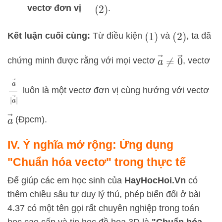
vectơ đơn vị
.
(
2
)
Kết luận cuối cùng:
Từ điều kiện
và
, ta đã
(
1
)
(
2
)
a
→
≠
0
→
chứng minh được rằng với mọi vectơ
, vectơ
a
→
|
a
→
|
luôn là một vectơ đơn vị cùng hướng với vectơ
a
→
(Đpcm).
IV. Ý nghĩa mở rộng: Ứng dụng
"Chuẩn hóa vectơ" trong thực tế
Để giúp các em học sinh của
HayHocHoi.Vn
có
thêm chiều sâu tư duy lý thú, phép biến đổi ở bài
4.37 có một tên gọi rất chuyên nghiệp trong toán
học cao cấp và tin học đồ họa 3D là
"Chuẩn hóa