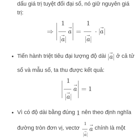
dấu giá trị tuyệt đối đại số, nó giữ nguyên giá
trị:
⇒
|
1
|
a
→
|
a
→
|
=
1
|
a
→
|
⋅
|
a
→
|
|
a
→
|
Tiến hành triệt tiêu đại lượng độ dài
ở cả tử
số và mẫu số, ta thu được kết quả:
|
1
|
a
→
|
a
→
|
=
1
Vì có độ dài bằng đúng
nên theo định nghĩa
1
1
|
a
→
|
a
→
đường tròn đơn vị, vectơ
chính là một