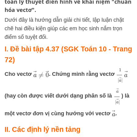
toán lý thuyết điển hình về khái niệm "chuẩn
hóa vectơ".
Dưới đây là hướng dẫn giải chi tiết, lập luận chặt
chẽ hai điều kiện giúp các em học sinh nắm trọn
điểm số tuyệt đối.
I. Đề bài tập 4.37 (SGK Toán 10 - Trang
72)
1
|
a
→
|
a
→
≠
0
→
Cho vectơ
. Chứng minh rằng vectơ
a
→
|
a
→
(hay còn được viết dưới dạng phân số là
) là
a
→
một vectơ đơn vị cùng hướng với vectơ
.
II. Các định lý nền tảng