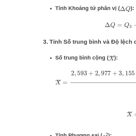
Tính Khoảng tứ phân vị (
):
Δ
Q
Δ
Q
=
Q
3. Tính Số trung bình và Độ lệch 
X
―
Số trung bình cộng (
):
X
―
=
2
,
593
+
2
,
977
+
3
,
155
+
3
X
Tính Phương sai (
):