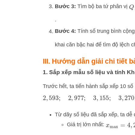
Bước 3:
Tìm bộ ba tứ phân vị
Q
.
Bước 4:
Tính số trung bình cộng
khai căn bậc hai để tìm độ lệch c
III. Hướng dẫn giải chi tiết b
1. Sắp xếp mẫu số liệu và tính Kh
Trước hết, ta tiến hành sắp xếp 10 số
2
,
593
;
2
,
977
;
3
,
155
;
3
,
27
Từ dãy số liệu đã sắp xếp, ta dễ
Giá trị lớn nhất:
x
max
=
4
,
2