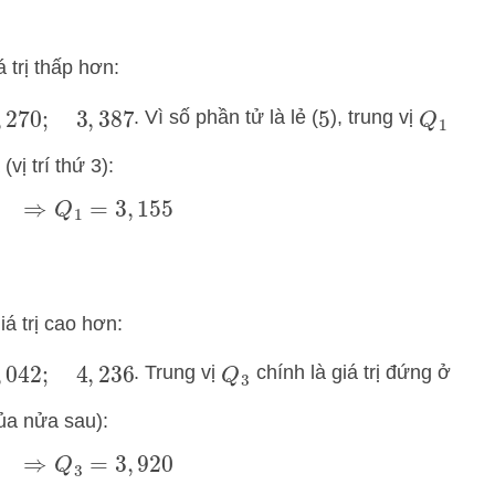
 trị thấp hơn:
. Vì số phần tử là lẻ (
), trung vị
387
5
Q
1
vị trí thứ 3):
⇒
Q
1
=
3
,
155
á trị cao hơn:
. Trung vị
chính là giá trị đứng ở
236
Q
3
của nửa sau):
⇒
Q
3
=
3
,
920