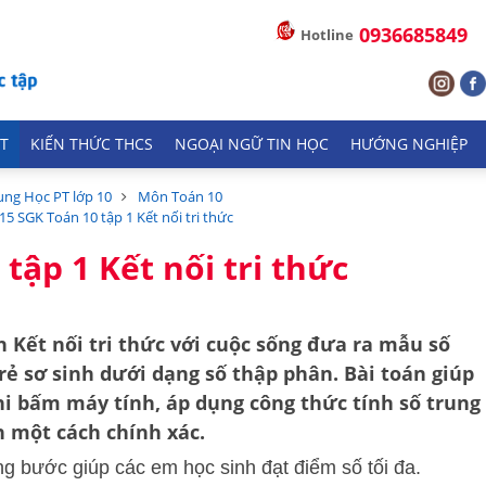
0936685849
Hotline
T
KIẾN THỨC THCS
NGOẠI NGỮ TIN HỌC
HƯỚNG NGHIỆP
ung Học PT lớp 10
Môn Toán 10
.15 SGK Toán 10 tập 1 Kết nối tri thức
 tập 1 Kết nối tri thức
ch
Kết nối tri thức với cuộc sống
đưa ra mẫu số
trẻ sơ sinh dưới dạng số thập phân. Bài toán giúp
hi bấm máy tính, áp dụng công thức tính số trung
n một cách chính xác.
ừng bước giúp các em học sinh đạt điểm số tối đa.