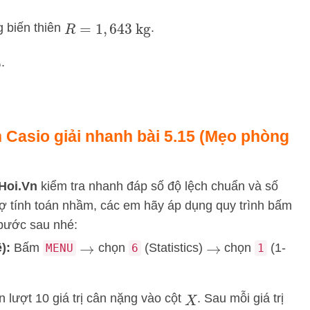
 biến thiên
.
R
=
1
,
643
kg
.
 Casio giải nhanh bài 5.15 (Mẹo phòng
Hoi.Vn
kiểm tra nhanh đáp số độ lệch chuẩn và số
sợ tính toán nhầm, các em hãy áp dụng quy trình bấm
bước sau nhé:
):
Bấm
chọn
(Statistics)
chọn
(1-
MENU
6
1
→
→
 lượt 10 giá trị cân nặng vào cột
. Sau mỗi giá trị
X