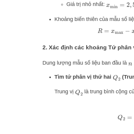
Giá trị nhỏ nhất:
x
min
=
2
,
5
Khoảng biến thiên của mẫu số liệ
R
=
x
max
−
2. Xác định các khoảng Tứ phân v
Dung lượng mẫu số liệu ban đầu là
n
Tìm tứ phân vị thứ hai
(Trun
Q
2
Trung vị
là trung bình cộng của
Q
2
Q
2