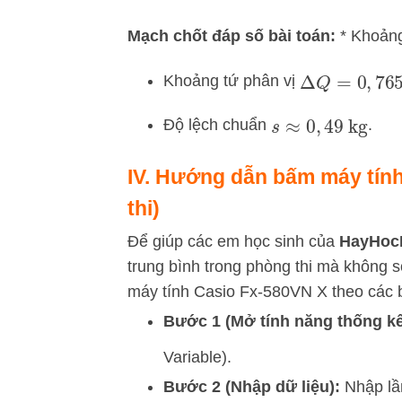
Mạch chốt đáp số bài toán:
* Khoảng
Khoảng tứ phân vị
Δ
Q
=
0
,
765
Độ lệch chuẩn
.
s
≈
0
,
49
kg
IV. Hướng dẫn bấm máy tính
thi)
Để giúp các em học sinh của
HayHoc
trung bình trong phòng thi mà không 
máy tính Casio Fx-580VN X theo các 
Bước 1 (Mở tính năng thống kê
Variable).
Bước 2 (Nhập dữ liệu):
Nhập lần