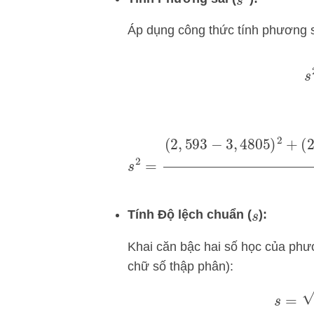
s
2
Áp dụng công thức tính phương s
s
2
s
2
=
(
2
,
593
−
3
,
4805
)
2
+
(
2
,
9
Tính Độ lệch chuẩn (
):
s
Khai căn bậc hai số học của phươ
chữ số thập phân):
s