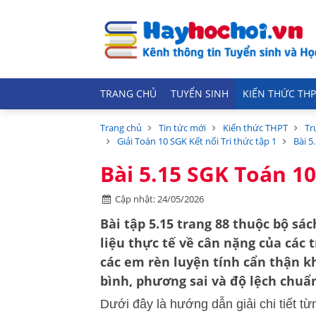
TRANG CHỦ
TUYỂN SINH
KIẾN THỨC THP
Trang chủ
Tin tức mới
Kiến thức THPT
Tr
Giải Toán 10 SGK Kết nối Tri thức tập 1
Bài 5
Bài 5.15 SGK Toán 10
Cập nhật: 24/05/2026
Bài tập 5.15 trang 88 thuộc bộ sá
liệu thực tế về cân nặng của các 
các em rèn luyện tính cẩn thận k
bình, phương sai và độ lệch chuẩ
Dưới đây là hướng dẫn giải chi tiết t