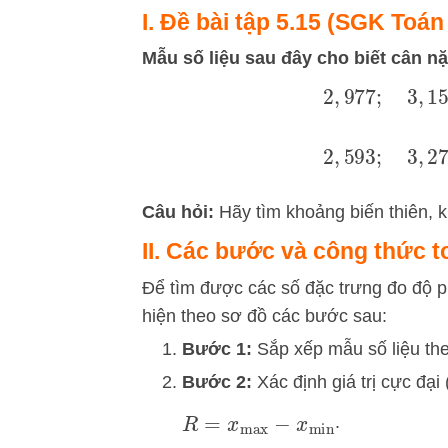
I. Đề bài tập 5.15 (SGK Toán
Mẫu số liệu sau đây cho biết cân nặ
2
,
977
;
3
,
2
,
593
;
3
,
Câu hỏi:
Hãy tìm khoảng biến thiên, k
II. Các bước và công thức 
Để tìm được các số đặc trưng đo độ p
hiện theo sơ đồ các bước sau:
Bước 1:
Sắp xếp mẫu số liệu the
Bước 2:
Xác định giá trị cực đại 
.
R
=
x
max
−
x
min