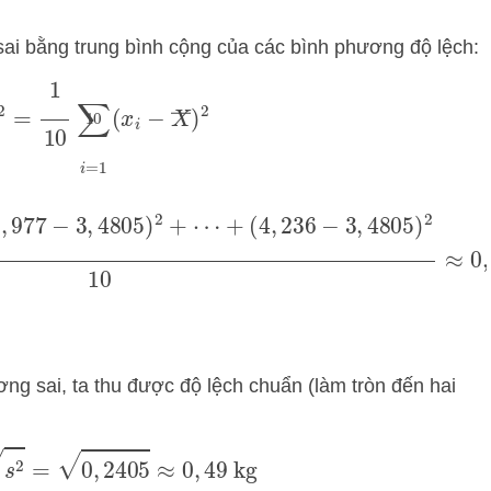
ai bằng trung bình cộng của các bình phương độ lệch:
=
1
10
∑
i
=
1
10
(
x
i
−
X
―
)
2
77
−
3
,
4805
)
2
+
⋯
+
(
4
,
236
−
3
,
4805
)
2
10
≈
0
,
2405
ng sai, ta thu được độ lệch chuẩn (làm tròn đến hai
=
s
2
=
0
,
2405
≈
0
,
49
kg