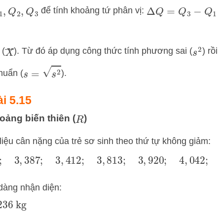
để tính khoảng tứ phân vị:
1
,
Q
2
,
Q
3
Δ
Q
=
Q
3
−
Q
1
X
―
 (
). Từ đó áp dụng công thức tính phương sai (
) rồi
s
2
s
=
s
2
huẩn (
).
ài 5.15
oảng biến thiên (
)
R
 liệu cân nặng của trẻ sơ sinh theo thứ tự không giảm:
0
;
3
,
387
;
3
,
412
;
3
,
813
;
3
,
920
;
4
,
042
;
4
,
236
 dàng nhận diện:
36
kg