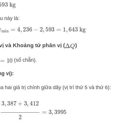
93
kg
u này là:
x
min
=
4
,
236
−
2
,
593
=
1
,
643
kg
ị và Khoảng tứ phân vị (
)
Δ
Q
(số chẵn).
=
10
g vị):
 hai giá trị chính giữa dãy (vị trí thứ 5 và thứ 6):
=
3
,
387
+
3
,
412
2
=
3
,
3995