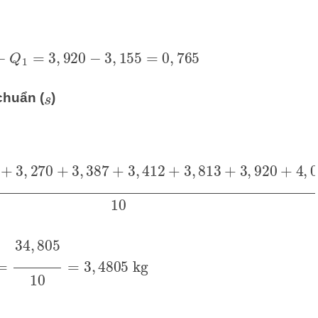
3
−
Q
1
=
3
,
920
−
3
,
155
=
0
,
765
chuẩn (
)
s
,
270
+
3
,
387
+
3
,
412
+
3
,
813
+
3
,
920
+
4
,
042
+
4
,
236
―
=
34
,
805
10
=
3
,
4805
kg