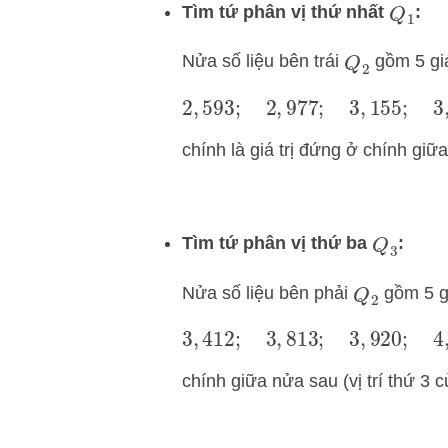
Tìm tứ phân vị thứ nhất
:
Q
1
Nửa số liệu bên trái
gồm 5 giá
Q
2
2
,
593
;
2
,
977
;
3
,
155
;
3
,
270
;
3
,
chính là giá trị đứng ở chính giữa (
Tìm tứ phân vị thứ ba
:
Q
3
Nửa số liệu bên phải
gồm 5 gi
Q
2
3
,
412
;
3
,
813
;
3
,
920
;
4
,
042
;
4
,
chính giữa nửa sau (vị trí thứ 3 