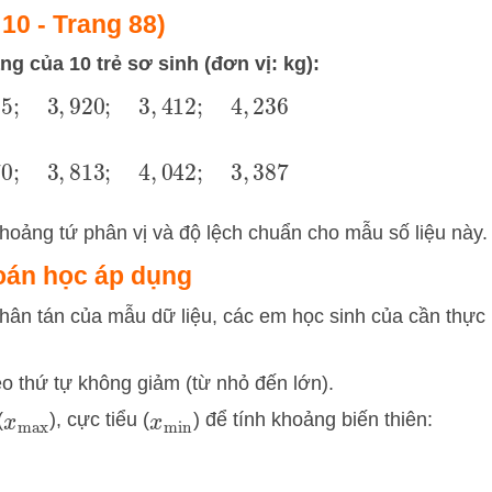
 10 - Trang 88)
ng của 10 trẻ sơ sinh (đơn vị: kg):
155
;
3
,
920
;
3
,
412
;
4
,
236
270
;
3
,
813
;
4
,
042
;
3
,
387
hoảng tứ phân vị và độ lệch chuẩn cho mẫu số liệu này.
toán học áp dụng
hân tán của mẫu dữ liệu, các em học sinh của cần thực
o thứ tự không giảm (từ nhỏ đến lớn).
(
), cực tiểu (
) để tính khoảng biến thiên:
x
max
x
min