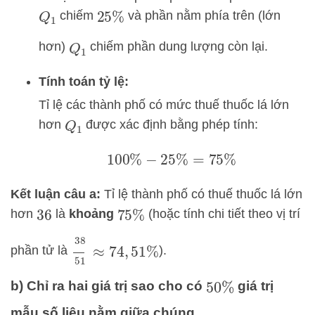
chiếm
và phần nằm phía trên (lớn
Q
1
25
%
hơn)
chiếm phần dung lượng còn lại.
Q
1
Tính toán tỷ lệ:
Tỉ lệ các thành phố có mức thuế thuốc lá lớn
hơn
được xác định bằng phép tính:
Q
1
100
%
−
25
%
=
75
%
Kết luận câu a:
Tỉ lệ thành phố có thuế thuốc lá lớn
hơn
là
khoảng
(hoặc tính chi tiết theo vị trí
36
75
%
38
51
≈
74
,
51
%
phần tử là
).
b) Chỉ ra hai giá trị sao cho có
giá trị
50
%
mẫu số liệu nằm giữa chúng