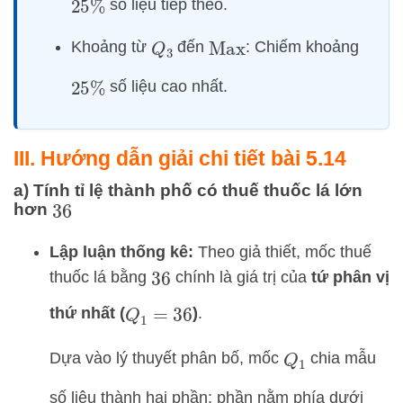
số liệu tiếp theo.
25
%
Khoảng từ
đến
: Chiếm khoảng
Q
3
Max
số liệu cao nhất.
25
%
III. Hướng dẫn giải chi tiết bài 5.14
a) Tính tỉ lệ thành phố có thuế thuốc lá lớn
hơn
36
Lập luận thống kê:
Theo giả thiết, mốc thuế
thuốc lá bằng
chính là giá trị của
tứ phân vị
36
thứ nhất (
)
.
Q
1
=
36
Dựa vào lý thuyết phân bố, mốc
chia mẫu
Q
1
số liệu thành hai phần: phần nằm phía dưới