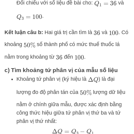
Đối chiếu với số liệu đề bài cho:
và
Q
1
=
36
.
Q
3
=
100
Kết luận câu b:
Hai giá trị cần tìm là
và
. Có
36
100
khoảng
số thành phố có mức thuế thuốc lá
50
%
nằm trong khoảng từ
đến
.
36
100
c) Tìm khoảng tứ phân vị của mẫu số liệu
Khoảng tứ phân vị (ký hiệu là
) là đại
Δ
Q
lượng đo độ phân tán của
lượng dữ liệu
50
%
nằm ở chính giữa mẫu, được xác định bằng
công thức hiệu giữa tứ phân vị thứ ba và tứ
phân vị thứ nhất:
Δ
Q
=
Q
3
−
Q
1