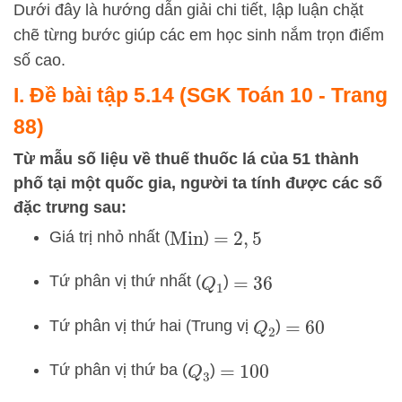
Dưới đây là hướng dẫn giải chi tiết, lập luận chặt
chẽ từng bước giúp các em học sinh nắm trọn điểm
số cao.
I. Đề bài tập 5.14 (SGK Toán 10 - Trang
88)
Từ mẫu số liệu về thuế thuốc lá của 51 thành
phố tại một quốc gia, người ta tính được các số
đặc trưng sau:
Giá trị nhỏ nhất (
)
Min
=
2
,
5
Tứ phân vị thứ nhất (
)
Q
1
=
36
Tứ phân vị thứ hai (Trung vị
)
Q
2
=
60
Tứ phân vị thứ ba (
)
Q
3
=
100