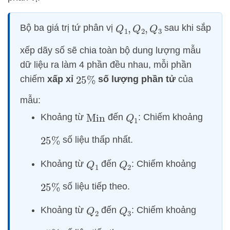
Bộ ba giá trị tứ phân vị
sau khi sắp
Q
1
,
Q
2
,
Q
3
xếp dãy số sẽ chia toàn bộ dung lượng mẫu
dữ liệu ra làm 4 phần đều nhau, mỗi phần
chiếm
xấp xỉ
số lượng phần tử
của
25
%
mẫu:
Khoảng từ
đến
: Chiếm khoảng
Min
Q
1
số liệu thấp nhất.
25
%
Khoảng từ
đến
: Chiếm khoảng
Q
1
Q
2
số liệu tiếp theo.
25
%
Khoảng từ
đến
: Chiếm khoảng
Q
2
Q
3