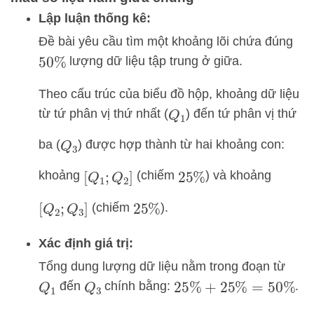
Lập luận thống kê:
Đề bài yêu cầu tìm một khoảng lõi chứa đúng
lượng dữ liệu tập trung ở giữa.
50
%
Theo cấu trúc của biểu đồ hộp, khoảng dữ liệu
từ tứ phân vị thứ nhất (
) đến tứ phân vị thứ
Q
1
ba (
) được hợp thành từ hai khoảng con:
Q
3
khoảng
(chiếm
) và khoảng
[
Q
1
;
Q
2
]
25
%
(chiếm
).
[
Q
2
;
Q
3
]
25
%
Xác định giá trị:
Tổng dung lượng dữ liệu nằm trong đoạn từ
đến
chính bằng:
.
Q
1
Q
3
25
%
+
25
%
=
50
%