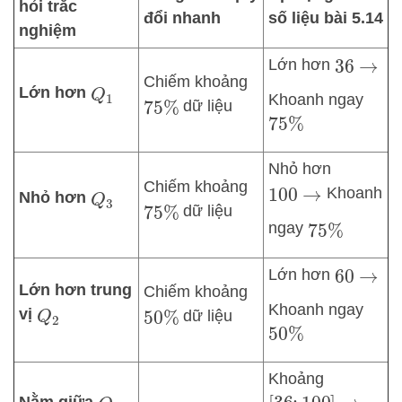
hỏi trắc
đổi nhanh
số liệu bài 5.14
nghiệm
Lớn hơn
36
→
Chiếm khoảng
Lớn hơn
Q
1
Khoanh ngay
dữ liệu
75
%
75
%
Nhỏ hơn
Chiếm khoảng
Khoanh
100
→
Nhỏ hơn
Q
3
dữ liệu
75
%
ngay
75
%
Lớn hơn
60
→
Lớn hơn trung
Chiếm khoảng
Khoanh ngay
vị
dữ liệu
Q
2
50
%
50
%
Khoảng
Nằm giữa