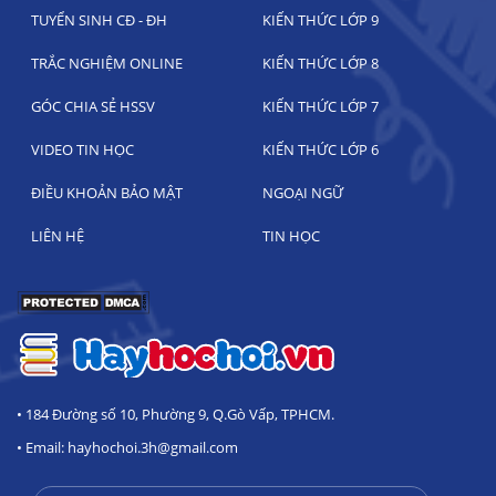
TUYỂN SINH CĐ - ĐH
KIẾN THỨC LỚP 9
TRẮC NGHIỆM ONLINE
KIẾN THỨC LỚP 8
GÓC CHIA SẺ HSSV
KIẾN THỨC LỚP 7
VIDEO TIN HỌC
KIẾN THỨC LỚP 6
ĐIỀU KHOẢN BẢO MẬT
NGOẠI NGỮ
LIÊN HỆ
TIN HỌC
• 184 Đường số 10, Phường 9, Q.Gò Vấp, TPHCM.
• Email: hayhochoi.3h@gmail.com