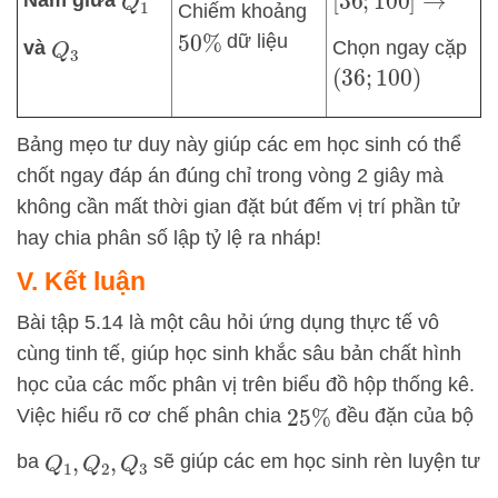
[
36
;
100
]
→
Q
1
Chiếm khoảng
dữ liệu
50
%
và
Chọn ngay cặp
Q
3
(
36
;
100
)
Bảng mẹo tư duy này giúp các em học sinh có thể
chốt ngay đáp án đúng chỉ trong vòng 2 giây mà
không cần mất thời gian đặt bút đếm vị trí phần tử
hay chia phân số lập tỷ lệ ra nháp!
V. Kết luận
Bài tập 5.14 là một câu hỏi ứng dụng thực tế vô
cùng tinh tế, giúp học sinh khắc sâu bản chất hình
học của các mốc phân vị trên biểu đồ hộp thống kê.
Việc hiểu rõ cơ chế phân chia
đều đặn của bộ
25
%
ba
sẽ giúp các em học sinh rèn luyện tư
Q
1
,
Q
2
,
Q
3