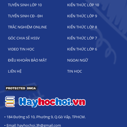
TUYỂN SINH LỚP 10
KIẾN THỨC LỚP 10
TUYỂN SINH CĐ - ĐH
KIẾN THỨC LỚP 9
TRẮC NGHIỆM ONLINE
KIẾN THỨC LỚP 8
GÓC CHIA SẺ HSSV
KIẾN THỨC LỚP 7
VIDEO TIN HỌC
KIẾN THỨC LỚP 6
ĐIỀU KHOẢN BẢO MẬT
NGOẠI NGỮ
LIÊN HỆ
TIN HỌC
• 184 Đường số 10, Phường 9, Q.Gò Vấp, TPHCM.
• Email: hayhochoi.3h@gmail.com