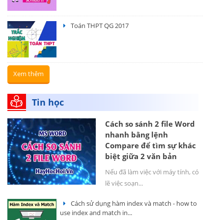
Toán THPT QG 2017
Xem thêm
Tin học
Cách so sánh 2 file Word
nhanh bằng lệnh
Compare để tìm sự khác
biệt giữa 2 văn bản
Nếu đã làm việc với máy tính, có
lẽ việc soạn...
Cách sử dụng hàm index và match - how to
use index and match in...