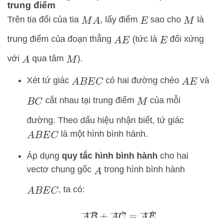
trung điểm
Trên tia đối của tia
, lấy điểm
sao cho
là
M
A
E
M
trung điểm của đoạn thẳng
(tức là
đối xứng
A
E
E
với
qua tâm
).
A
M
Xét tứ giác
có hai đường chéo
và
A
B
E
C
A
E
cắt nhau tại trung điểm
của mỗi
B
C
M
đường. Theo dấu hiệu nhận biết, tứ giác
là một hình bình hành.
A
B
E
C
Áp dụng
quy tắc hình bình hành
cho hai
vectơ chung gốc
trong hình bình hành
A
, ta có:
A
B
E
C
A
B
→
+
A
C
→
=
A
E
→