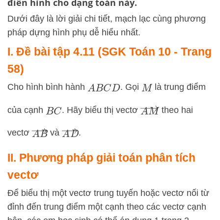
điển hình cho dạng toán này.
Dưới đây là lời giải chi tiết, mạch lạc cùng phương
pháp dựng hình phụ dễ hiểu nhất.
I. Đề bài tập 4.11 (SGK Toán 10 - Trang
58)
Cho hình bình hành
. Gọi
là trung điểm
A
B
C
D
M
A
M
→
của cạnh
. Hãy biểu thị vectơ
theo hai
B
C
A
B
→
A
D
→
vectơ
và
.
II. Phương pháp giải toán phân tích
vectơ
Để biểu thị một vectơ trung tuyến hoặc vectơ nối từ
đỉnh đến trung điểm một cạnh theo các vectơ cạnh