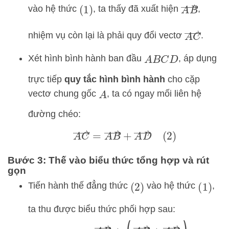
A
B
→
vào hệ thức
, ta thấy đã xuất hiện
,
(
1
)
A
C
→
nhiệm vụ còn lại là phải quy đổi vectơ
.
Xét hình bình hành ban đầu
, áp dụng
A
B
C
D
trực tiếp
quy tắc hình bình hành
cho cặp
vectơ chung gốc
, ta có ngay mối liên hệ
A
đường chéo:
A
C
→
=
A
B
→
+
A
D
→
(
2
)
Bước 3: Thế vào biểu thức tổng hợp và rút
gọn
Tiến hành thế đẳng thức
vào hệ thức
,
(
2
)
(
1
)
ta thu được biểu thức phối hợp sau:
A
M
→
=
A
B
→
+
(
A
B
→
+
A
D
→
)
2