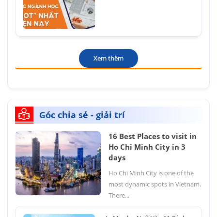
Xem thêm
Góc chia sẻ - giải trí
16 Best Places to visit in
Ho Chi Minh City in 3
days
Ho Chi Minh City is one of the
most dynamic spots in Vietnam.
There...