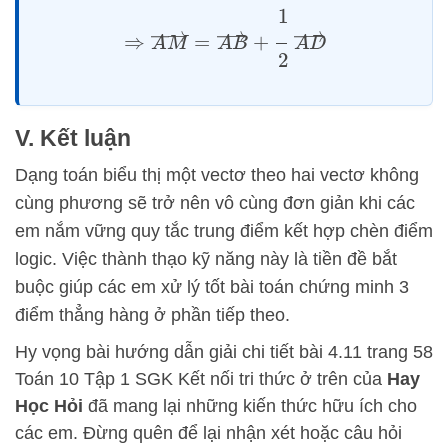
⇒
A
M
→
=
A
B
→
+
1
2
A
D
→
V. Kết luận
Dạng toán biểu thị một vectơ theo hai vectơ không
cùng phương sẽ trở nên vô cùng đơn giản khi các
em nắm vững quy tắc trung điểm kết hợp chèn điểm
logic. Việc thành thạo kỹ năng này là tiền đề bắt
buộc giúp các em xử lý tốt bài toán chứng minh 3
điểm thẳng hàng ở phần tiếp theo.
Hy vọng bài hướng dẫn giải chi tiết bài 4.11 trang 58
Toán 10 Tập 1 SGK Kết nối tri thức ở trên của
Hay
Học Hỏi
đã mang lại những kiến thức hữu ích cho
các em. Đừng quên để lại nhận xét hoặc câu hỏi