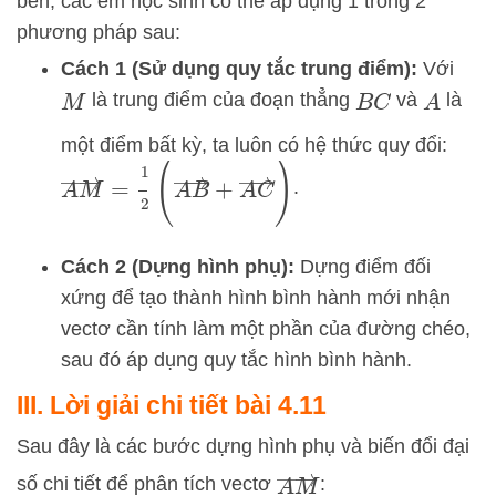
bên, các em học sinh có thể áp dụng 1 trong 2
phương pháp sau:
Cách 1 (Sử dụng quy tắc trung điểm):
Với
là trung điểm của đoạn thẳng
và
là
M
B
C
A
một điểm bất kỳ, ta luôn có hệ thức quy đổi:
A
M
→
=
1
2
(
A
B
→
+
A
C
→
)
.
Cách 2 (Dựng hình phụ):
Dựng điểm đối
xứng để tạo thành hình bình hành mới nhận
vectơ cần tính làm một phần của đường chéo,
sau đó áp dụng quy tắc hình bình hành.
III. Lời giải chi tiết bài 4.11
Sau đây là các bước dựng hình phụ và biến đổi đại
A
M
→
số chi tiết để phân tích vectơ
: