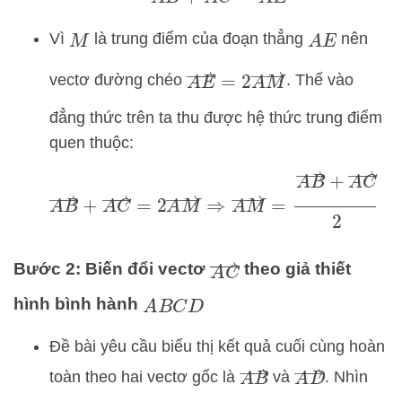
Vì
là trung điểm của đoạn thẳng
nên
M
A
E
A
E
→
=
2
A
M
→
vectơ đường chéo
. Thế vào
đẳng thức trên ta thu được hệ thức trung điểm
quen thuộc:
A
B
→
+
A
C
→
=
2
A
M
→
⇒
A
M
→
=
A
B
→
+
A
C
→
A
C
→
Bước 2: Biến đổi vectơ
theo giả thiết
hình bình hành
A
B
C
D
Đề bài yêu cầu biểu thị kết quả cuối cùng hoàn
A
B
→
A
D
→
toàn theo hai vectơ gốc là
và
. Nhìn