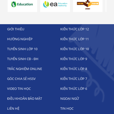
GIỚI THIỆU
KIẾN THỨC LỚP 12
HƯỚNG NGHIỆP
KIẾN THỨC LỚP 11
TUYỂN SINH LỚP 10
KIẾN THỨC LỚP 10
TUYỂN SINH CĐ - ĐH
KIẾN THỨC LỚP 9
TRẮC NGHIỆM ONLINE
KIẾN THỨC LỚP 8
GÓC CHIA SẺ HSSV
KIẾN THỨC LỚP 7
VIDEO TIN HỌC
KIẾN THỨC LỚP 6
ĐIỀU KHOẢN BẢO MẬT
NGOẠI NGỮ
LIÊN HỆ
TIN HỌC