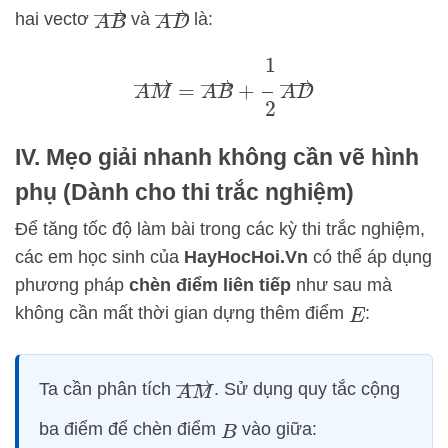
A
B
→
A
D
→
hai vectơ
và
là:
A
M
→
=
A
B
→
+
1
2
A
D
→
IV. Mẹo giải nhanh không cần vẽ hình
phụ (Dành cho thi trắc nghiệm)
Để tăng tốc độ làm bài trong các kỳ thi trắc nghiệm,
các em học sinh của
HayHocHoi.Vn
có thể áp dụng
phương pháp
chèn điểm liên tiếp
như sau mà
không cần mất thời gian dựng thêm điểm
:
E
A
M
→
Ta cần phân tích
. Sử dụng quy tắc cộng
ba điểm để chèn điểm
vào giữa:
B