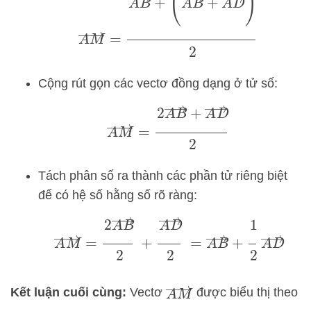
Cộng rút gọn các vectơ đồng dạng ở tử số:
A
M
→
=
2
A
B
→
+
A
D
→
2
Tách phân số ra thành các phần tử riêng biệt
để có hệ số hằng số rõ ràng:
A
M
→
=
2
A
B
→
2
+
A
D
→
2
=
A
B
→
+
1
2
A
D
→
A
M
→
Kết luận cuối cùng:
Vectơ
được biểu thị theo