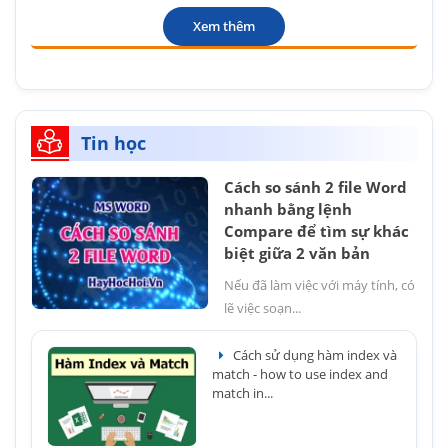
Xem thêm
Tin học
Cách so sánh 2 file Word
nhanh bằng lệnh
Compare để tìm sự khác
biệt giữa 2 văn bản
Nếu đã làm việc với máy tính, có
lẽ việc soạn...
Cách sử dụng hàm index và
match - how to use index and
match in...