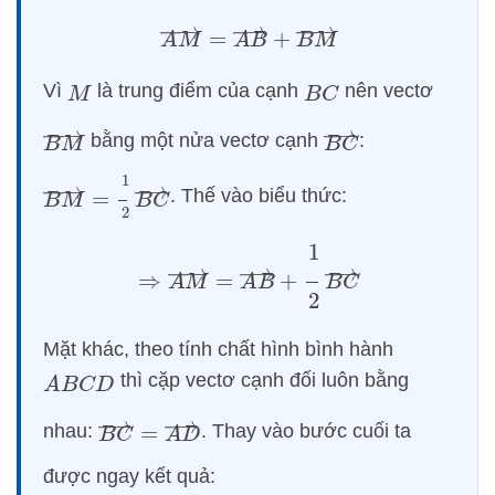
A
M
→
=
A
B
→
+
B
M
→
Vì
là trung điểm của cạnh
nên vectơ
M
B
C
B
M
→
B
C
→
bằng một nửa vectơ cạnh
:
B
M
→
=
1
2
B
C
→
. Thế vào biểu thức:
⇒
A
M
→
=
A
B
→
+
1
2
B
C
→
Mặt khác, theo tính chất hình bình hành
thì cặp vectơ cạnh đối luôn bằng
A
B
C
D
B
C
→
=
A
D
→
nhau:
. Thay vào bước cuối ta
được ngay kết quả: