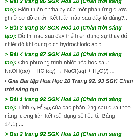
> Bài 2 trang 86 SGK Hoá 10 (Chân trời sáng
tạo):
Biến thiên enthalpy của một phản ứng được
ghi ở sơ đồ dưới. Kết luận nào sau đây là đúng?...
> Bài 3 trang 87 SGK Hoá 10 (Chân trời sáng
tạo):
Đồ thị nào sau đây thể hiện đúng sự thay đổi
nhiệt độ khi dung dịch hydrochloric acid...
> Bài 4 trang 87 SGK Hoá 10 (Chân trời sáng
tạo):
Cho phương trình nhiệt hóa học sau:
NaOH(
aq
) + HCl(
aq
) → NaCl(
aq
) + H
O(
l
) ...
2
•
Giải Bài tập Hóa Học 10 Trang 92, 93 SGK Chân
trời sáng tạo
> Bài 1 trang 92 SGK Hoá 10 (Chân trời sáng
0
tạo):
Tính ∆
H
của các phản ứng sau dựa theo
r
298
năng lượng liên kết (sử dụng số liệu từ Bảng
14.1):...
> Bài 2 trang 92 SGK Hoá 10 (Chân trời sáng