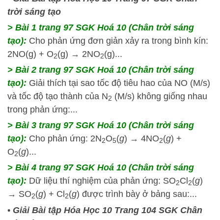
trời sáng tạo
> Bài 1 trang 97 SGK Hoá 10 (Chân trời sáng
tạo):
Cho phản ứng đơn giản xảy ra trong bình kín:
2NO(g) + O
(g) → 2NO
(g)...
2
2
> Bài 2 trang 97 SGK Hoá 10 (Chân trời sáng
tạo):
Giải thích tại sao tốc độ tiêu hao của NO (M/s)
và tốc độ tạo thành của N
(M/s) không giống nhau
2
trong phản ứng:...
> Bài 3 trang 97 SGK Hoá 10 (Chân trời sáng
tạo):
Cho phản ứng: 2N
O
(
g
) → 4NO
(
g
) +
2
5
2
O
(
g
)...
2
> Bài 4 trang 97 SGK Hoá 10 (Chân trời sáng
tạo):
Dữ liệu thí nghiệm của phản ứng: SO
Cl
(
g
)
2
2
→ SO
(
g
) + Cl
(
g
) được trình bày ở bảng sau:...
2
2
•
Giải Bài tập Hóa Học 10 Trang 104 SGK Chân