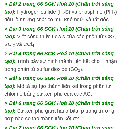
> Bài 2 trang 66 SGK Hoá 10 (Chân trời sáng
tạo):
Hydrogen sulfide (H
S) và phosphine (PH
)
2
3
đều là những chất có mùi khó ngửi và rất độc.
> Bài 3 trang 66 SGK Hoá 10 (Chân trời sáng
tạo):
Viết công thức Lewis của các phân tử CS
,
2
SCl
và CCl
.
2
4
> Bài 4 trang 66 SGK Hoá 10 (Chân trời sáng
tạo):
Trình bày sự hình thành liên kết cho – nhận
trong phân tử sulfur dioxide (SO
).
2
> Bài 5 trang 66 SGK Hoá 10 (Chân trời sáng
tạo):
Mô tả sự tạo thành liên kết trong phân tử
chlorine bằng sự xen phủ của các AO.
> Bài 6 trang 66 SGK Hoá 10 (Chân trời sáng
tạo):
Sự xen phủ giữa hai orbital p trong trường
hợp nào sẽ tạo thành liên kết σ?...
> Bài 7 trang 66 SGK Hoá 10 (Chân trời sáng