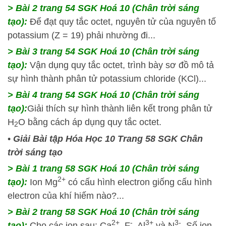
> Bài 2 trang 54 SGK Hoá 10 (Chân trời sáng
tạo):
Để đạt quy tắc octet, nguyên tử của nguyên tố
potassium (Z = 19) phải nhường đi...
> Bài 3 trang 54 SGK Hoá 10 (Chân trời sáng
tạo):
Vận dụng quy tắc octet, trình bày sơ đồ mô tả
sự hình thành phân tử potassium chloride (KCl)...
> Bài 4 trang 54 SGK Hoá 10 (Chân trời sáng
tạo):
Giải thích sự hình thành liên kết trong phân tử
H
O bằng cách áp dụng quy tắc octet.
2
•
Giải Bài tập Hóa Học 10 Trang 58 SGK Chân
trời sáng tạo
> Bài 1 trang 58 SGK Hoá 10 (Chân trời sáng
2+
tạo):
Ion Mg
có cấu hình electron giống cấu hình
electron của khí hiếm nào?...
> Bài 2 trang 58 SGK Hoá 10 (Chân trời sáng
2+
-
3+
3-
tạo):
Cho các ion sau: Ca
, F
, Al
và N
. Số ion