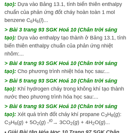
tạo):
Dựa vào Bảng 13.1, tính biến thiên enthalpy
chuẩn của phản ứng đốt cháy hoàn toàn 1 mol
benzene C
H
(
l
)...
6
6
> Bài 3 trang 93 SGK Hoá 10 (Chân trời sáng
tạo):
Dựa vào enthalpy tạo thành ở Bảng 13.1, tính
biến thiên enthalpy chuẩn của phản ứng nhiệt
nhôm:...
> Bài 4 trang 93 SGK Hoá 10 (Chân trời sáng
tạo):
Cho phương trình nhiệt hóa học sau:...
> Bài 5 trang 93 SGK Hoá 10 (Chân trời sáng
tạo):
Khí hydrogen cháy trong không khí tạo thành
nước theo phương trình hóa học sau:...
> Bài 6 trang 93 SGK Hoá 10 (Chân trời sáng
tạo):
Xét quá trình đốt cháy khí propane C
H
(
g
):
3
8
t0
C
H
(
g
) + 5O
(
g
) -
→ 3CO
(
g
) + 4H
O(
g
)...
3
8
2
2
2
•
Giải Bài tập Hóa Học 10 Trang 97 SGK Chân