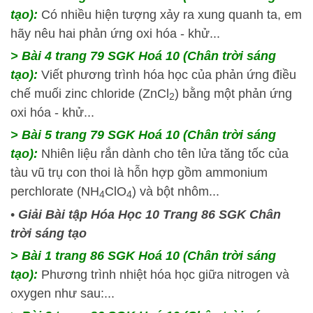
tạo):
Có nhiều hiện tượng xảy ra xung quanh ta, em
hãy nêu hai phản ứng oxi hóa - khử...
> Bài 4 trang 79 SGK Hoá 10 (Chân trời sáng
tạo):
Viết phương trình hóa học của phản ứng điều
chế muối zinc chloride (ZnCl
) bằng một phản ứng
2
oxi hóa - khử...
> Bài 5 trang 79 SGK Hoá 10 (Chân trời sáng
tạo):
Nhiên liệu rắn dành cho tên lửa tăng tốc của
tàu vũ trụ con thoi là hỗn hợp gồm ammonium
perchlorate (NH
ClO
) và bột nhôm...
4
4
•
Giải Bài tập Hóa Học 10 Trang 86 SGK Chân
trời sáng tạo
> Bài 1 trang 86 SGK Hoá 10 (Chân trời sáng
tạo):
Phương trình nhiệt hóa học giữa nitrogen và
oxygen như sau:...