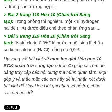
tạo):
Viết phương trình hóa học của phản ứng xảy
ra trong các trường hợp:...
> Bài 2 trang 119 Hóa 10 (Chân trời Sáng
tạo):
Trong phòng thí nghiệm, một khí hydrogen
halide (HX) được điều chế theo phản ứng sau:...
> Bài 3 trang 119 Hóa 10 (Chân trời Sáng
tạo):
"Natri clorid 0,9%" là nước muối sinh lí chứa
sodium chloride (NaCl), nồng độ 0,9%...
Hy vọng với bài viết về
mục lục giải Hóa học 10
SGK chân trời sáng tạo
ở trên đã giúp các em dễ
dàng truy cập các nội dung mà mình quan tâm
. Mọi
góp ý và thắc mắc các em hãy để lại nhận xét dưới
bài viết để
Hay Học Hỏi
ghi nhận và hỗ trợ, chúc
các em học tốt.