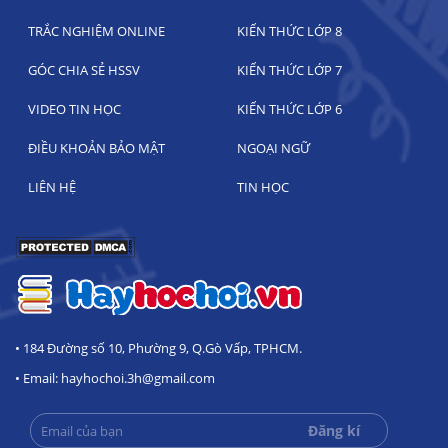
TRẮC NGHIỆM ONLINE
KIẾN THỨC LỚP 8
GÓC CHIA SẺ HSSV
KIẾN THỨC LỚP 7
VIDEO TIN HỌC
KIẾN THỨC LỚP 6
ĐIỀU KHOẢN BẢO MẬT
NGOẠI NGỮ
LIÊN HỆ
TIN HỌC
• 184 Đường số 10, Phường 9, Q.Gò Vấp, TPHCM.
• Email: hayhochoi.3h@gmail.com