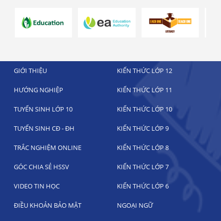
GIỚI THIỆU
KIẾN THỨC LỚP 12
HƯỚNG NGHIỆP
KIẾN THỨC LỚP 11
TUYỂN SINH LỚP 10
KIẾN THỨC LỚP 10
TUYỂN SINH CĐ - ĐH
KIẾN THỨC LỚP 9
TRẮC NGHIỆM ONLINE
KIẾN THỨC LỚP 8
GÓC CHIA SẺ HSSV
KIẾN THỨC LỚP 7
VIDEO TIN HỌC
KIẾN THỨC LỚP 6
ĐIỀU KHOẢN BẢO MẬT
NGOẠI NGỮ