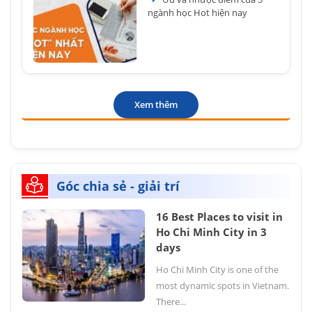
ngành học Hot hiện nay
Xem thêm
Góc chia sẻ - giải trí
16 Best Places to visit in
Ho Chi Minh City in 3
days
Ho Chi Minh City is one of the
most dynamic spots in Vietnam.
There...