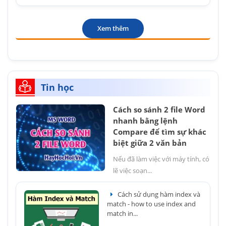
Xem thêm
Tin học
Cách so sánh 2 file Word
nhanh bằng lệnh
Compare để tìm sự khác
biệt giữa 2 văn bản
Nếu đã làm việc với máy tính, có
lẽ việc soạn...
Cách sử dụng hàm index và
match - how to use index and
match in...