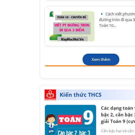
Cách viết phươn
đường tròn đi qua 3
Toán 10...
Xem thêm
Kiến thức THCS
Các dạng toán 
bậc 2, căn bậc 
giải Toán 9 (cự
Căn bậc hai và căn 