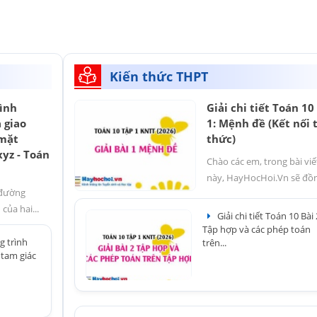
Kiến thức THPT
ình
Giải chi tiết Toán 10
 giao
1: Mệnh đề (Kết nối t
 mặt
thức)
yz - Toán
Chào các em, trong bài viế
này, HayHocHoi.Vn sẽ đồng
 đường
của hai...
Giải chi tiết Toán 10 Bài 
Tập hợp và các phép toán
g trình
trên...
 tam giác