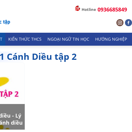
0936685849
Hotline
T
KIẾN THỨC THCS
NGOẠI NGỮ TIN HỌC
HƯỚNG NGHIỆP
1 Cánh Diều tập 2
iều - Lý
Cánh diều