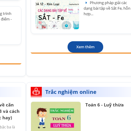
Phương pháp giải các
dạng bài tập về Sắt Fe, hỗn
g trình
hợp...
 điểm -
Xem thêm
Trắc nghiệm online
về căn
Toán 6 - Luỹ thừa
3 và cách
c hay)
bậc ba là