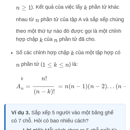
). Kết quả của việc lấy
phần tử khác
n
≥
1
k
nhau từ
phần tử của tập A và sắp xếp chúng
n
theo một thứ tự nào đó được gọi là một chỉnh
hợp chập
của
phần tử đã cho.
k
n
Số các chỉnh hợp chập
của một tập hợp có
k
phần tử (
) là:
n
1
≤
k
≤
n
A
n
k
=
n
!
(
n
−
k
)
!
=
n
(
n
−
1
)
(
n
−
2
)
.
.
.
(
n
−
k
+
1
)
Ví dụ 3.
Sắp xếp 5 người vào một băng ghế
có 7 chỗ. Hỏi có bao nhiêu cách?