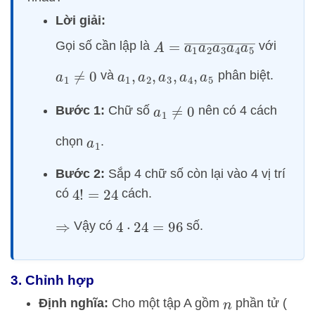
Lời giải:
A
=
a
1
a
2
a
3
a
4
a
5
―
Gọi số cần lập là
với
và
phân biệt.
a
1
≠
0
a
1
,
a
2
,
a
3
,
a
4
,
a
5
Bước 1:
Chữ số
nên có 4 cách
a
1
≠
0
chọn
.
a
1
Bước 2:
Sắp 4 chữ số còn lại vào 4 vị trí
có
cách.
4
!
=
24
Vậy có
số.
⇒
4
⋅
24
=
96
3. Chỉnh hợp
Định nghĩa:
Cho một tập A gồm
phần tử (
n