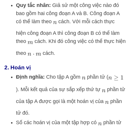
Quy tắc nhân:
Giả sử một công việc nào đó
bao gồm hai công đoạn A và B. Công đoạn A
có thể làm theo
cách. Với mỗi cách thực
n
hiện công đoạn A thì công đoạn B có thể làm
theo
cách. Khi đó công việc có thể thực hiện
m
theo
cách.
n
⋅
m
2. Hoán vị
Định nghĩa:
Cho tập A gồm
phần tử (
n
n
≥
1
). Mỗi kết quả của sự sắp xếp thứ tự
phần tử
n
của tập A được gọi là một hoán vị của
phần
n
tử đó.
Số các hoán vị của một tập hợp có
phần tử
n