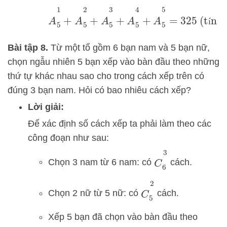
A
5
1
+
A
5
2
+
A
5
3
+
A
5
4
+
A
5
5
=
325
(tín
í
hiệu)
.
Bài tập 8.
Từ một tổ gồm 6 bạn nam và 5 bạn nữ,
chọn ngẫu nhiên 5 bạn xếp vào bàn đầu theo những
thứ tự khác nhau sao cho trong cách xếp trên có
đúng 3 bạn nam. Hỏi có bao nhiêu cách xếp?
Lời giải:
Để xác định số cách xếp ta phải làm theo các
công đoạn như sau:
C
6
3
Chọn 3 nam từ 6 nam: có
cách.
C
5
2
Chọn 2 nữ từ 5 nữ: có
cách.
Xếp 5 bạn đã chọn vào bàn đầu theo