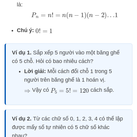
là:
P
n
=
n
!
=
n
(
n
−
1
)
(
n
−
2
)
.
.
.1
Chú ý:
0
!
=
1
Ví dụ 1.
Sắp xếp 5 người vào một băng ghế
có 5 chỗ. Hỏi có bao nhiêu cách?
Lời giải:
Mỗi cách đổi chỗ 1 trong 5
người trên băng ghế là 1 hoán vị.
Vậy có
cách sắp.
⇒
P
5
=
5
!
=
120
Ví dụ 2.
Từ các chữ số 0, 1, 2, 3, 4 có thể lập
được mấy số tự nhiên có 5 chữ số khác
nhau?