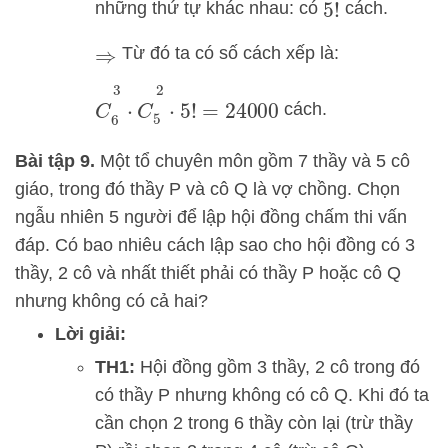
những thứ tự khác nhau: có
cách.
5
!
Từ đó ta có số cách xếp là:
⇒
C
6
3
⋅
C
5
2
⋅
5
!
=
24000
cách.
Bài tập 9.
Một tổ chuyên môn gồm 7 thầy và 5 cô
giáo, trong đó thầy P và cô Q là vợ chồng. Chọn
ngẫu nhiên 5 người để lập hội đồng chấm thi vấn
đáp. Có bao nhiêu cách lập sao cho hội đồng có 3
thầy, 2 cô và nhất thiết phải có thầy P hoặc cô Q
nhưng không có cả hai?
Lời giải:
TH1:
Hội đồng gồm 3 thầy, 2 cô trong đó
có thầy P nhưng không có cô Q. Khi đó ta
cần chọn 2 trong 6 thầy còn lại (trừ thầy