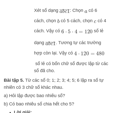
a
b
c
1
―
Xét số dạng
: Chọn
có 6
a
cách, chọn
có 5 cách, chọn
có 4
b
c
cách. Vậy có
số lẻ
6
⋅
5
⋅
4
=
120
a
b
c
1
―
dạng
. Tương tự các trường
hợp còn lại. Vậy có
4
⋅
120
=
480
số lẻ có bốn chữ số được lập từ các
số đã cho.
Bài tập 5.
Từ các số 0; 1; 2; 3; 4; 5; 6 lập ra số tự
nhiên có 3 chữ số khác nhau.
a) Hỏi lập được bao nhiêu số?
b) Có bao nhiêu số chia hết cho 5?
Lời giải: