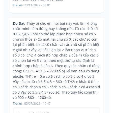
Trả lời
-
23/11/2022 - 08:01
Do Dat
Thầy ơi cho em hỏi bài này với. Em không
chắc mình làm đúng hay không nữa Từ các chữ số
0,1,2,3,4,5,6 hỏi có thể lập được bao nhiêu số có 5
chữ số thỏa a) Có mặt hai chữ số 0, các chữ số còn
lại phân biệt. b) Là số chẵn và các chữ số phân biệt
e giải như vầy: a) Số 0 lặp lại 2 lần Chọn vị trí cho
số 0 có: C^2_4 cách (tổ hợp chập 2 của 4) Xếp các 6
số chọn lại và 3 vị trí theo một thứ tự xác định là
chỉnh hợp chập 3 của 6. Theo quy tắc nhân có tổng
cộng: C^2_4 . A^3_6 = 720 số b) Số ban đầu có dạng
abcde. TH1: e = 0 a có 6 cách b có 5 c có 4 d có 3
Vậy số abcd0 có 6.5.4.3 = 360 số TH2: e khác 0 thì e
có 3 cách chọn a có 5 cách b có 5 cách c có 4 cách d
có 3 Vậy có 3.5.5.4.3=900 số. Theo quy tắc cộng thì
có 900 + 360 = 1260 số.
Trả lời
-
05/07/2022 - 10:47