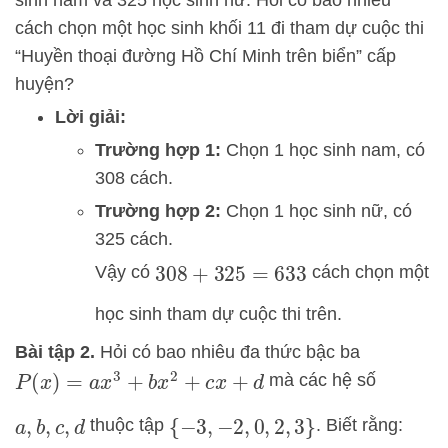
cách chọn một học sinh khối 11 đi tham dự cuộc thi
“Huyền thoại đường Hồ Chí Minh trên biển” cấp
huyện?
Lời giải:
Trường hợp 1:
Chọn 1 học sinh nam, có
308 cách.
Trường hợp 2:
Chọn 1 học sinh nữ, có
325 cách.
Vậy có
cách chọn một
308
+
325
=
633
học sinh tham dự cuộc thi trên.
Bài tập 2.
Hỏi có bao nhiêu đa thức bậc ba
mà các hệ số
P
(
x
)
=
a
x
3
+
b
x
2
+
c
x
+
d
thuộc tập
. Biết rằng:
a
,
b
,
c
,
d
{
−
3
,
−
2
,
0
,
2
,
3
}