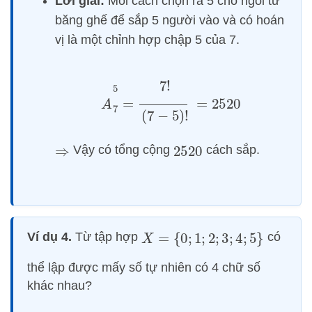
Lời giải:
Mỗi cách chọn ra 5 chỗ ngồi từ
băng ghế để sắp 5 người vào và có hoán
vị là
một chỉnh hợp chập 5 của 7.
A
7
5
=
7
!
(
7
−
5
)
!
=
2520
Vậy có tổng cộng
cách sắp.
⇒
2520
Ví dụ 4.
Từ tập hợp
có
X
=
{
0
;
1
;
2
;
3
;
4
;
5
}
thể lập được mấy số tự nhiên có 4 chữ số
khác nhau?