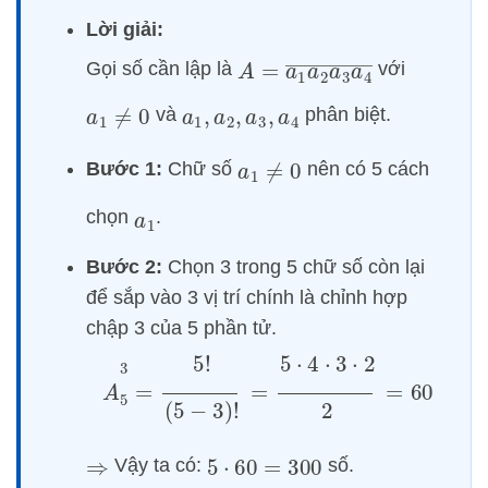
Lời giải:
A
=
a
1
a
2
a
3
a
4
―
Gọi số cần lập là
với
và
phân biệt.
a
1
≠
0
a
1
,
a
2
,
a
3
,
a
4
Bước 1:
Chữ số
nên có 5 cách
a
1
≠
0
chọn
.
a
1
Bước 2:
Chọn 3 trong 5 chữ số còn lại
để sắp vào 3 vị trí chính là chỉnh hợp
chập 3 của 5 phần tử.
A
5
3
=
5
!
(
5
−
3
)
!
=
5
⋅
4
⋅
3
⋅
2
2
=
60
Vậy ta có:
số.
⇒
5
⋅
60
=
300