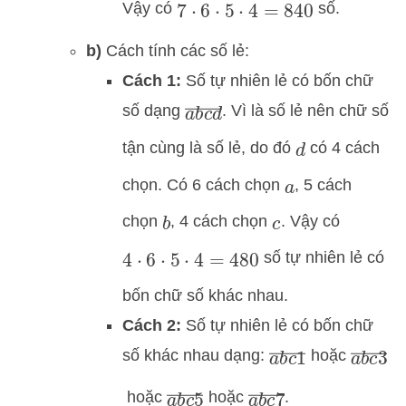
Vậy có
số.
7
⋅
6
⋅
5
⋅
4
=
840
b)
Cách tính các số lẻ:
Cách 1:
Số tự nhiên lẻ có bốn chữ
a
b
c
d
―
số dạng
. Vì là số lẻ nên
chữ số
tận cùng là số lẻ, do đó
có 4 cách
d
chọn. Có 6 cách chọn
, 5 cách
a
chọn
, 4 cách chọn
. Vậy có
b
c
số tự nhiên lẻ có
4
⋅
6
⋅
5
⋅
4
=
480
bốn chữ số khác nhau.
Cách 2:
Số tự nhiên lẻ có bốn chữ
a
b
c
1
―
a
b
c
3
số khác nhau dạng:
hoặc
a
b
c
5
―
a
b
c
7
―
hoặc
hoặc
.