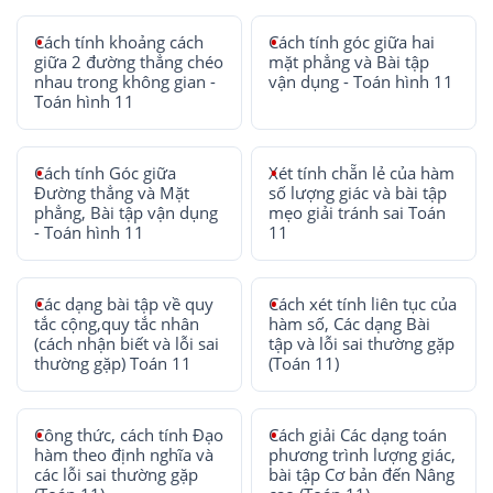
Cách tính khoảng cách
Cách tính góc giữa hai
giữa 2 đường thẳng chéo
mặt phẳng và Bài tập
nhau trong không gian -
vận dụng - Toán hình 11
Toán hình 11
Cách tính Góc giữa
Xét tính chẵn lẻ của hàm
Đường thẳng và Mặt
số lượng giác và bài tập
phẳng, Bài tập vận dụng
mẹo giải tránh sai Toán
- Toán hình 11
11
Các dạng bài tập về quy
Cách xét tính liên tục của
tắc cộng,quy tắc nhân
hàm số, Các dạng Bài
(cách nhận biết và lỗi sai
tập và lỗi sai thường gặp
thường gặp) Toán 11
(Toán 11)
Công thức, cách tính Đạo
Cách giải Các dạng toán
hàm theo định nghĩa và
phương trình lượng giác,
các lỗi sai thường gặp
bài tập Cơ bản đến Nâng