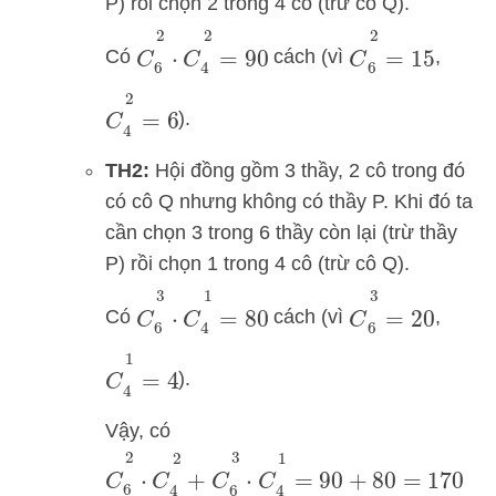
P) rồi chọn 2 trong 4 cô (trừ cô Q).
C
6
2
⋅
C
4
2
=
90
C
6
2
=
15
Có
cách (vì
,
C
4
2
=
6
).
TH2:
Hội đồng gồm 3 thầy, 2 cô trong đó
có cô Q nhưng không có thầy P. Khi đó ta
cần chọn 3 trong 6 thầy còn lại (trừ thầy
P) rồi chọn 1 trong 4 cô (trừ cô Q).
C
6
3
⋅
C
4
1
=
80
C
6
3
=
20
Có
cách (vì
,
C
4
1
=
4
).
Vậy, có
C
6
2
⋅
C
4
2
+
C
6
3
⋅
C
4
1
=
90
+
80
=
170