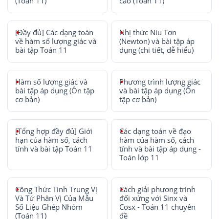
(Toán 11)
cao (Toán 11)
[Đầy đủ] Các dạng toán
Nhị thức Niu Tơn
về hàm số lượng giác và
(Newton) và bài tập áp
bài tập Toán 11
dụng (chi tiết, dễ hiểu)
Hàm số lượng giác và
Phương trình lượng giác
bài tập áp dụng (Ôn tập
và bài tập áp dụng (Ôn
cơ bản)
tập cơ bản)
[Tổng hợp đầy đủ] Giới
Các dạng toán về đạo
hạn của hàm số, cách
hàm của hàm số, cách
tính và bài tập Toán 11
tính và bài tập áp dụng -
Toán lớp 11
Công Thức Tính Trung Vị
Cách giải phương trình
Và Tứ Phân Vị Của Mẫu
đối xứng với Sinx và
Số Liệu Ghép Nhóm
Cosx - Toán 11 chuyên
(Toán 11)
đề