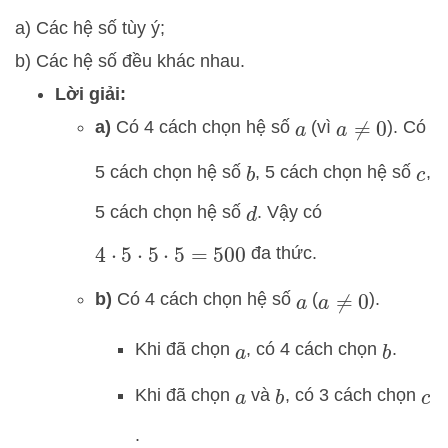
a) Các hệ số tùy ý;
b) Các hệ số đều khác nhau.
Lời giải:
a)
Có 4 cách chọn hệ số
(vì
). Có
a
a
≠
0
5 cách chọn hệ số
, 5 cách chọn hệ số
,
b
c
5 cách chọn hệ số
. Vậy có
d
đa thức.
4
⋅
5
⋅
5
⋅
5
=
500
b)
Có 4 cách chọn hệ số
(
).
a
a
≠
0
Khi đã chọn
, có 4 cách chọn
.
a
b
Khi đã chọn
và
, có 3 cách chọn
a
b
c
.