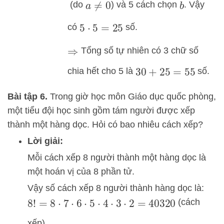
(do
) và 5 cách chọn
. Vậy
a
≠
0
b
có
số.
5
⋅
5
=
25
Tổng số tự nhiên có 3 chữ số
⇒
chia hết cho 5 là
số.
30
+
25
=
55
Bài tập 6.
Trong giờ học môn Giáo dục quốc phòng,
một tiểu đội học sinh gồm tám người được xếp
thành một hàng dọc. Hỏi có bao nhiêu cách xếp?
Lời giải:
Mỗi cách xếp 8 người thành một hàng dọc là
một hoán vị của 8 phần tử.
Vậy số cách xếp 8 người thành hàng dọc là:
(cách
8
!
=
8
⋅
7
⋅
6
⋅
5
⋅
4
⋅
3
⋅
2
=
40320
xếp).