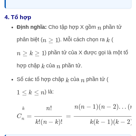
4. Tổ hợp
Định nghĩa:
Cho tập hợp X gồm
phần tử
n
phân biệt (
). Mỗi cách chọn ra
(
n
≥
1
k
) phần tử của X được gọi là một tổ
n
≥
k
≥
1
hợp chập
của
phần tử.
k
n
Số các tổ hợp chập
của
phần tử (
k
n
) là:
1
≤
k
≤
n
C
n
k
=
n
!
k
!
(
n
−
k
)
!
=
n
(
n
−
1
)
(
n
−
2
)
.
.
.
(
n
−
k
+
1
)
k
(
k
−
1
)
(
k
−
2
)
.
.
.1