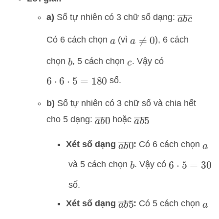
a
b
c
―
a)
Số tự nhiên có 3 chữ số dạng:
Có 6 cách chọn
(vì
), 6 cách
a
a
≠
0
chọn
, 5 cách chọn
. Vậy có
b
c
số.
6
⋅
6
⋅
5
=
180
b)
Số tự nhiên có 3 chữ số và chia hết
a
b
0
―
a
b
5
―
cho 5 dạng:
hoặc
a
b
0
―
Xét số dạng
:
Có 6 cách chọn
a
và 5 cách chọn
. Vậy có
b
6
⋅
5
=
30
số.
a
b
5
―
Xét số dạng
:
Có 5 cách chọn
a