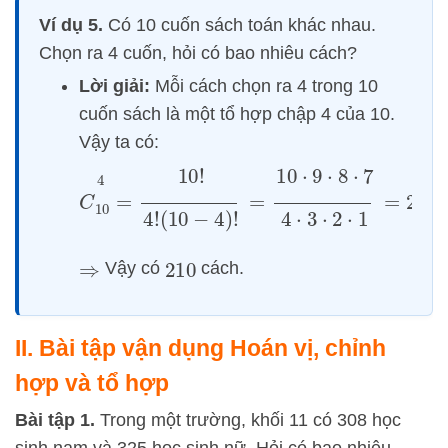
Ví dụ 5.
Có 10 cuốn sách toán khác nhau.
Chọn ra 4 cuốn, hỏi có bao nhiêu cách?
Lời giải:
Mỗi cách chọn ra 4 trong 10
cuốn sách là một tổ hợp chập 4 của 10.
Vậy ta có:
C
10
4
=
10
!
4
!
(
10
−
4
)
!
=
10
⋅
9
⋅
8
⋅
7
4
⋅
3
⋅
2
⋅
1
=
210
Vậy có
cách.
⇒
210
II. Bài tập vận dụng Hoán vị, chỉnh
hợp và tổ hợp
Bà
i tập 1.
Trong một trường, khối 11 có 308 học
sinh nam và 325 học sinh nữ. Hỏi có bao nhiêu