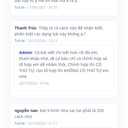
bài này vs ạ mk lm mãi mà k ra ạ
Trả lời
-
15/06/2021 - 16:35
Thanh Trúc
Thầy ơi có cách nào để nhận biết,
phân biệt các dạng bài này không ạ ?
Trả lời
-
23/10/2020 - 23:15
Admin
Có bài viết chi tiết hơn rồi đó em,
tham khảo nhé, về cơ bản chỉ có chỉnh hợp và
tổ hợp em dễ nhầm thôi. Chỉnh hợp thì CÓ
THỨ TỰ, còn tổ hợp thì KHÔNG CÓ THỨ TỰ em
nhé.
28/10/2020 - 07:40
nguyễn nan
bài 9 hình như sai sai phải là 250
cách chứ
Trả lời
-
16/10/2020 - 21:11