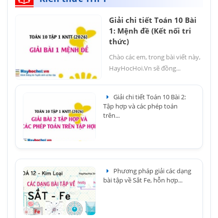
Giải chi tiết Toán 10 Bài
1: Mệnh đề (Kết nối tri
thức)
Chào các em, trong bài viết này,
HayHocHoi.Vn sẽ đồng...
Giải chi tiết Toán 10 Bài 2:
Tập hợp và các phép toán
trên...
Phương pháp giải các dạng
bài tập về Sắt Fe, hỗn hợp...