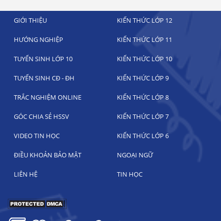
GIỚI THIỆU
KIẾN THỨC LỚP 12
HƯỚNG NGHIỆP
KIẾN THỨC LỚP 11
TUYỂN SINH LỚP 10
KIẾN THỨC LỚP 10
TUYỂN SINH CĐ - ĐH
KIẾN THỨC LỚP 9
TRẮC NGHIỆM ONLINE
KIẾN THỨC LỚP 8
GÓC CHIA SẺ HSSV
KIẾN THỨC LỚP 7
VIDEO TIN HỌC
KIẾN THỨC LỚP 6
ĐIỀU KHOẢN BẢO MẬT
NGOẠI NGỮ
LIÊN HỆ
TIN HỌC