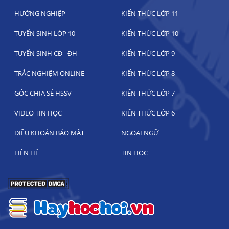
HƯỚNG NGHIỆP
KIẾN THỨC LỚP 11
TUYỂN SINH LỚP 10
KIẾN THỨC LỚP 10
TUYỂN SINH CĐ - ĐH
KIẾN THỨC LỚP 9
TRẮC NGHIỆM ONLINE
KIẾN THỨC LỚP 8
GÓC CHIA SẺ HSSV
KIẾN THỨC LỚP 7
VIDEO TIN HỌC
KIẾN THỨC LỚP 6
ĐIỀU KHOẢN BẢO MẬT
NGOẠI NGỮ
LIÊN HỆ
TIN HỌC