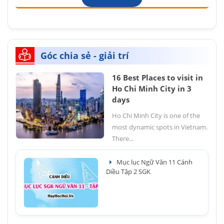
Góc chia sẻ - giải trí
16 Best Places to visit in
Ho Chi Minh City in 3
days
Ho Chi Minh City is one of the
most dynamic spots in Vietnam.
There...
Mục lục Ngữ Văn 11 Cánh
Diều Tập 2 SGK