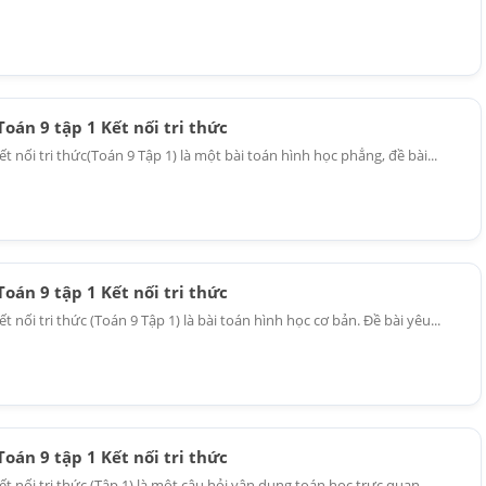
Toán 9 tập 1 Kết nối tri thức
ết nối tri thức(Toán 9 Tập 1) là một bài toán hình học phẳng, đề bài...
Toán 9 tập 1 Kết nối tri thức
ết nối tri thức (Toán 9 Tập 1) là bài toán hình học cơ bản. Đề bài yêu...
Toán 9 tập 1 Kết nối tri thức
Kết nối tri thức (Tập 1) là một câu hỏi vận dụng toán học trực quan....