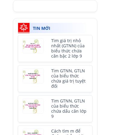
TIN MỚI
Tìm giá trị nhỏ
nhất (GTNN) của
biểu thức chứa
căn bậc 2 lớp 9
Tìm GTNN, GTLN
của biểu thức
chứa giá trị tuyệt
đối
Tìm GTNN, GTLN
của biểu thức
chứa dấu căn lớp
9
Cách tìm m để