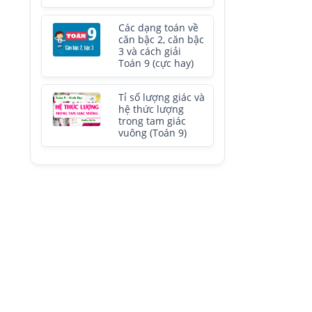
Các dạng toán về
căn bậc 2, căn bậc
3 và cách giải
Toán 9 (cực hay)
Tỉ số lượng giác và
hệ thức lượng
trong tam giác
vuông (Toán 9)