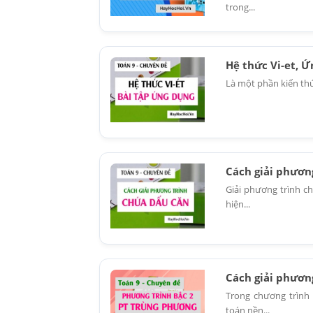
trong...
Hệ thức Vi-et, Ứ
Là một phần kiến thứ
Cách giải phươn
Giải phương trình c
hiện...
Cách giải phươn
Trong chương trình 
toán nền...