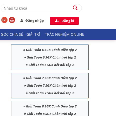
Đăng nhập
Đăng kí
GÓC CHIA SẺ - GIẢI TRÍ
TRẮC NGHIỆM ONLINE
»
Giải Toán 6 SGK Cánh Diều tập 2
»
Giải Toán 6 SGK Chân trời tập 2
»
Giải Toán 6 SGK Kết nối tập 2
»
Giải Toán 7 SGK Cánh Diều tập 2
»
Giải Toán 7 SGK Chân trời tập 2
»
Giải Toán 7 SGK Kết nối tập 2
»
Giải Toán 8 SGK Cánh Diều tập 2
»
Giải Toán 8 SGK Chân trời tập 2