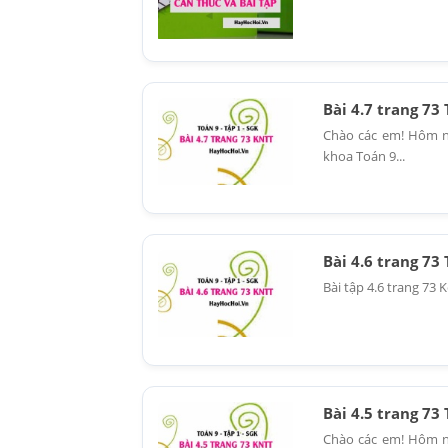
Bài 4.7 trang 73 
Chào các em! Hôm nay
khoa Toán 9...
Bài 4.6 trang 73 
Bài tập 4.6 trang 73 
Bài 4.5 trang 73 
Chào các em! Hôm nay