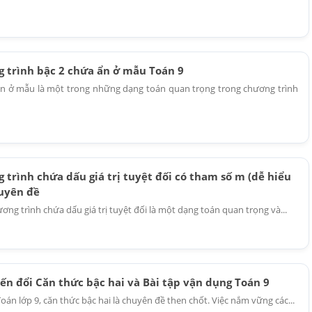
g trình bậc 2 chứa ẩn ở mẫu Toán 9
n ở mẫu là một trong những dạng toán quan trọng trong chương trình
 trình chứa dấu giá trị tuyệt đối có tham số m (dễ hiểu
huyên đề
ơng trình chứa dấu giá trị tuyệt đối là một dạng toán quan trọng và...
ến đổi Căn thức bậc hai và Bài tập vận dụng Toán 9
oán lớp 9, căn thức bậc hai là chuyên đề then chốt. Việc nắm vững các...