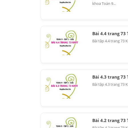
khoa Toán 9...
Bài 4.4 trang 73 
Bài tập 4.4 trang 73 K
Bài 4.3 trang 73 
Bài tập 4.3 trang 73 K
Bài 4.2 trang 73 
Bài tập 4.2 trang 73 