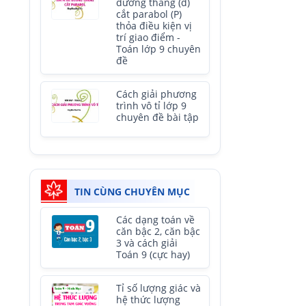
đường thẳng (d)
cắt parabol (P)
thỏa điều kiện vị
trí giao điểm -
Toán lớp 9 chuyên
đề
Cách giải phương
trình vô tỉ lớp 9
chuyên đề bài tập
TIN CÙNG CHUYÊN MỤC
Các dạng toán về
căn bậc 2, căn bậc
3 và cách giải
Toán 9 (cực hay)
Tỉ số lượng giác và
hệ thức lượng