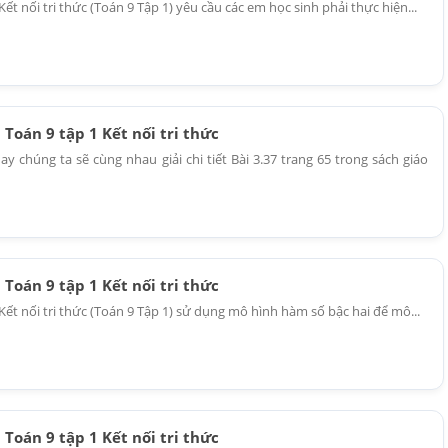
 Kết nối tri thức (Toán 9 Tập 1) yêu cầu các em học sinh phải thực hiện...
 Toán 9 tập 1 Kết nối tri thức
 chúng ta sẽ cùng nhau giải chi tiết Bài 3.37 trang 65 trong sách giáo
 Toán 9 tập 1 Kết nối tri thức
 Kết nối tri thức (Toán 9 Tập 1) sử dụng mô hình hàm số bậc hai để mô...
 Toán 9 tập 1 Kết nối tri thức