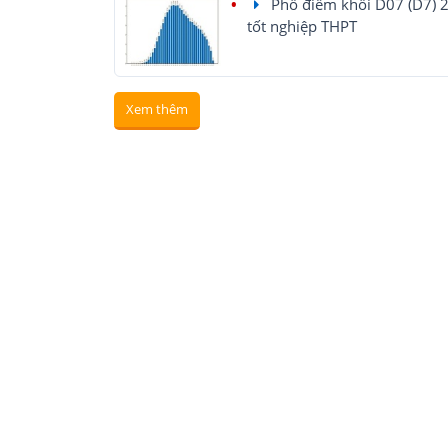
Phổ điểm khối D07 (D7) 2
tốt nghiệp THPT
Xem thêm