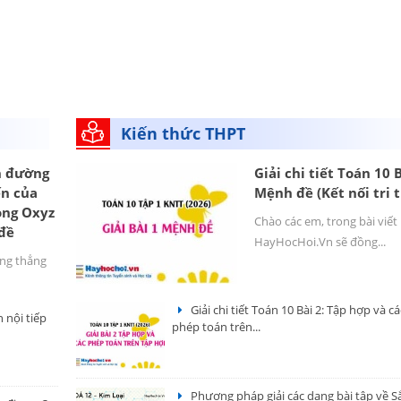
Kiến thức THPT
h đường
Giải chi tiết Toán 10 B
ến của
Mệnh đề (Kết nối tri 
ong Oxyz
Chào các em, trong bài viết
 đề
HayHocHoi.Vn sẽ đồng...
ờng thẳng
Giải chi tiết Toán 10 Bài 2: Tập hợp và cá
 nội tiếp
phép toán trên...
Phương pháp giải các dạng bài tập về Sắ