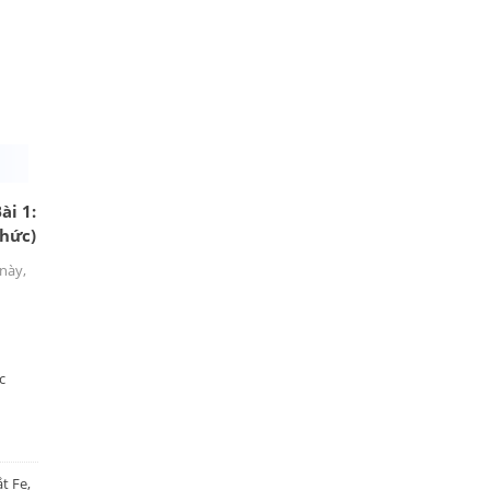
ài 1:
thức)
 này,
c
t Fe,