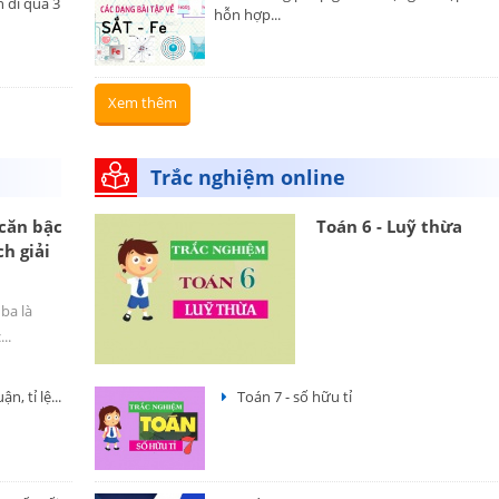
 đi qua 3
hỗn hợp...
Xem thêm
Trắc nghiệm online
 căn bậc
Toán 6 - Luỹ thừa
ch giải
ba là
..
, tỉ lệ...
Toán 7 - số hữu tỉ