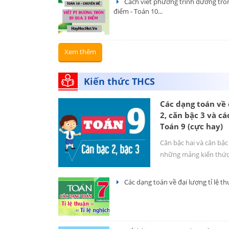
Cách viết phương trình đường tròn
điểm - Toán 10...
Xem thêm
Kiến thức THCS
Các dạng toán về
2, căn bậc 3 và cá
Toán 9 (cực hay)
Căn bậc hai và căn bậc 
những mảng kiến thức.
Các dạng toán về đại lượng tỉ lệ thuận