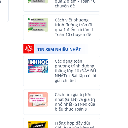
i
qua 2 điểm - Toán 10
chuyên đề
Cách viết phương
trình đường tròn đi
qua 1 điểm có tâm I -
Toán 10 chuyên đề
TIN XEM NHIỀU NHẤT
Các dạng toán
phương trình đường
thẳng lớp 10 (ĐẦY ĐỦ
NHẤT) + Bài tập có lời
giải chi tiết
Cách tìm giá trị lớn
nhất (GTLN) và giá trị
nhỏ nhất (GTNN) của
biểu thức Toán 9
[Tổng hợp đầy đủ]