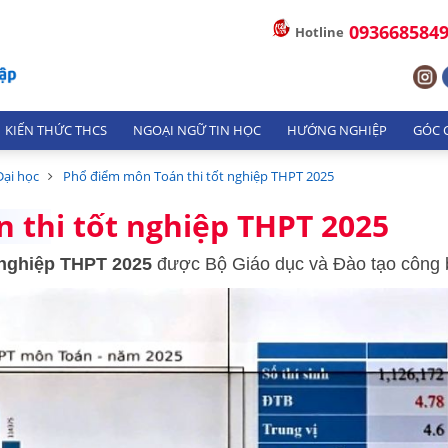
093668584
Hotline
KIẾN THỨC THCS
NGOẠI NGỮ TIN HỌC
HƯỚNG NGHIỆP
GÓC C
Đại học
Phổ điểm môn Toán thi tốt nghiệp THPT 2025
 thi tốt nghiệp THPT 2025
 nghiệp THPT 2025
được Bộ Giáo dục và Đào tạo công 