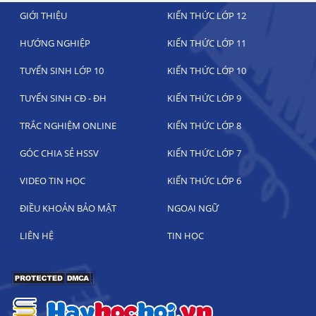
GIỚI THIỆU
KIẾN THỨC LỚP 12
HƯỚNG NGHIỆP
KIẾN THỨC LỚP 11
TUYỂN SINH LỚP 10
KIẾN THỨC LỚP 10
TUYỂN SINH CĐ - ĐH
KIẾN THỨC LỚP 9
TRẮC NGHIỆM ONLINE
KIẾN THỨC LỚP 8
GÓC CHIA SẺ HSSV
KIẾN THỨC LỚP 7
VIDEO TIN HỌC
KIẾN THỨC LỚP 6
ĐIỀU KHOẢN BẢO MẬT
NGOẠI NGỮ
LIÊN HỆ
TIN HỌC