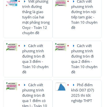
Viết phương
Cách viết
trình đường
phương trình
thẳng là giao
đường tròn nội
tuyến của hai
tiếp tam giác -
mặt phẳng trong
Toán 10 chuyên
Oxyz - Toán 12
đề
chuyên đề
Cách viết
Cách viết
phương trình
phương trình
đường tròn đi
đường tròn đi
qua 3 điểm -
qua 2 điểm -
Toán 10 chuyên
Toán 10 chuyên
đề
đề
Cách viết
Phổ điểm
phương trình
khối D07 (D7)
đường tròn đi
2025 thi tốt
qua 1 điểm có
nghiệp THPT
tâm I - Toán 10