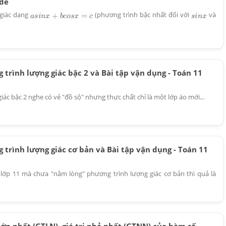
 đề
 giác dạng
(phương trình bậc nhất đối với
và
a
s
i
n
x
+
b
c
o
s
x
=
c
s
i
n
x
 trình lượng giác bậc 2 và Bài tập vận dụng - Toán 11
iác bậc 2 nghe có vẻ "đồ sộ" nhưng thực chất chỉ là một lớp áo mới...
 trình lượng giác cơ bản và Bài tập vận dụng - Toán 11
lớp 11 mà chưa "nằm lòng" phương trình lượng giác cơ bản thì quả là