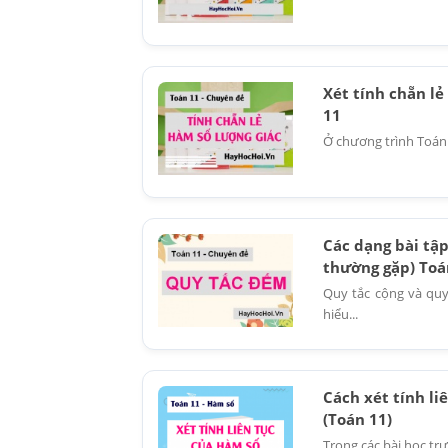
Xét tính chẵn lẻ
11
Ở chương trình Toán l
Các dạng bài tập
thường gặp) Toá
Quy tắc cộng và quy
hiểu...
Cách xét tính li
(Toán 11)
Trong các bài học trư