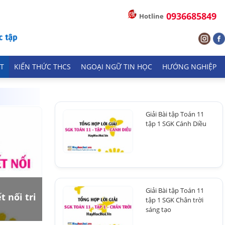
0936685849
Hotline
T
KIẾN THỨC THCS
NGOẠI NGỮ TIN HỌC
HƯỚNG NGHIỆP
Giải Bài tập Toán 11
tập 1 SGK Cánh Diều
Giải Bài tập Toán 11
t nối tri
tập 1 SGK Chân trời
sáng tạo