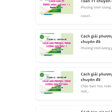
Toán 11 chuyên
Phương trình lượng
)...
c
o
s
x
Cách giải phương
chuyên đề
Phương trình lượng g
Cách giải phương
chuyên đề
Chào bạn! Học toán 
một...