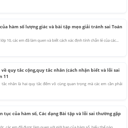
 của hàm số lượng giác và bài tập mẹo giải tránh sai Toán
ớp 10, các em đã làm quen và biết cách xác định tính chẵn lẻ của các...
 về quy tắc cộng,quy tắc nhân (cách nhận biết và lỗi sai
n 11
 tắc nhân là hai quy tắc đếm vô cùng quan trọng mà các em cần phải
ên tục của hàm số, Các dạng Bài tập và lỗi sai thường gặp
ớc, các em đã được làm quen với giới hạn của hàm số, hiểu thế nào...