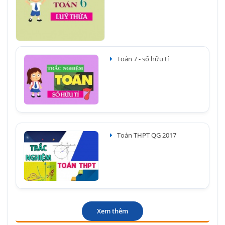
Toán 7 - số hữu tỉ
Toán THPT QG 2017
Xem thêm