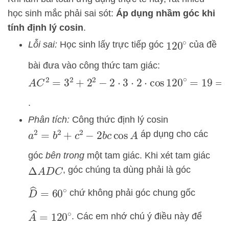
học sinh mắc phải sai sót:
Áp dụng nhầm góc khi
tính định lý cosin
.
Lỗi sai:
Học sinh lấy trực tiếp góc
của đề
120
∘
bài đưa vào công thức tam giác:
A
C
2
=
3
2
+
2
2
−
2
⋅
3
⋅
2
⋅
cos
120
∘
=
19
⇒
A
C
=
1
.
Phân tích:
Công thức định lý cosin
áp dụng cho các
a
2
=
b
2
+
c
2
−
2
b
c
cos
A
góc
bên trong
một tam giác. Khi xét tam giác
, góc chúng ta dùng phải là góc
Δ
A
D
C
D
^
=
60
∘
chứ không phải góc chung gốc
A
^
=
120
∘
. Các em nhớ chú ý điều này để