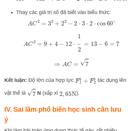
Thay các giá trị số đã biết vào biểu thức:
A
C
2
=
3
2
+
2
2
−
2
⋅
3
⋅
2
⋅
cos
60
∘
A
C
2
=
9
+
4
−
12
⋅
1
2
=
13
−
6
=
7
⇒
A
C
=
7
F
1
→
+
F
2
→
Kết luận:
Độ lớn của hợp lực
tác dụng lên
7
vật thể là
N
(xấp xỉ
).
2
,
65
N
IV. Sai lầm phổ biến học sinh cần lưu
ý
Khi làm bài toán ứng dụng thực tế này, rất nhiều