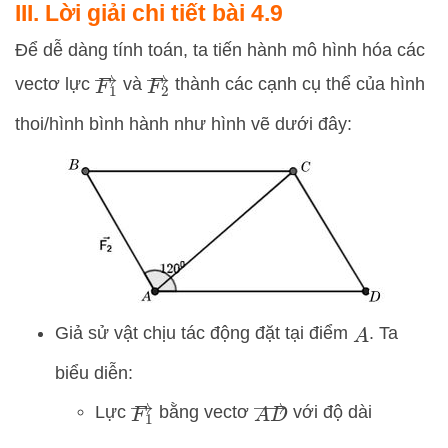
III. Lời giải chi tiết bài 4.9
Để dễ dàng tính toán, ta tiến hành mô hình hóa các
F
1
→
F
2
→
vectơ lực
và
thành các cạnh cụ thể của hình
thoi/hình bình hành như hình vẽ dưới đây:
Giả sử vật chịu tác động đặt tại điểm
. Ta
A
biểu diễn:
F
1
→
A
D
→
Lực
bằng vectơ
với độ dài