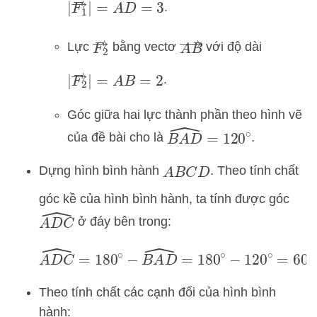
|
F
1
→
|
=
A
D
=
3
.
F
2
→
A
B
→
Lực
bằng vectơ
với độ dài
|
F
2
→
|
=
A
B
=
2
.
Góc giữa hai lực thành phần theo hình vẽ
B
A
D
^
=
120
∘
của đề bài cho là
.
Dựng hình bình hành
. Theo tính chất
A
B
C
D
góc kề của hình bình hành, ta tính được góc
A
D
C
^
ở đáy bên trong:
A
D
C
^
=
180
∘
−
B
A
D
^
=
180
∘
−
120
∘
=
60
∘
Theo tính chất các cạnh đối của hình bình
hành: