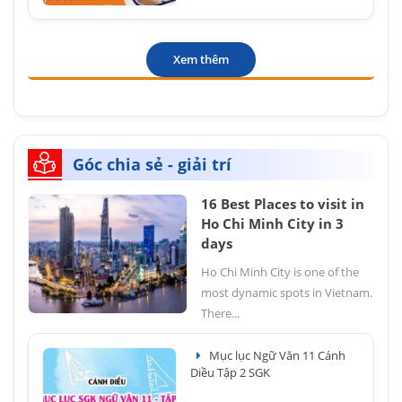
Xem thêm
Góc chia sẻ - giải trí
16 Best Places to visit in
Ho Chi Minh City in 3
days
Ho Chi Minh City is one of the
most dynamic spots in Vietnam.
There...
Mục lục Ngữ Văn 11 Cánh
Diều Tập 2 SGK