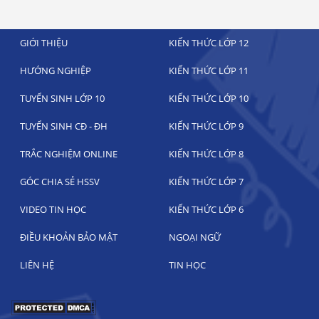
GIỚI THIỆU
KIẾN THỨC LỚP 12
HƯỚNG NGHIỆP
KIẾN THỨC LỚP 11
TUYỂN SINH LỚP 10
KIẾN THỨC LỚP 10
TUYỂN SINH CĐ - ĐH
KIẾN THỨC LỚP 9
TRẮC NGHIỆM ONLINE
KIẾN THỨC LỚP 8
GÓC CHIA SẺ HSSV
KIẾN THỨC LỚP 7
VIDEO TIN HỌC
KIẾN THỨC LỚP 6
ĐIỀU KHOẢN BẢO MẬT
NGOẠI NGỮ
LIÊN HỆ
TIN HỌC