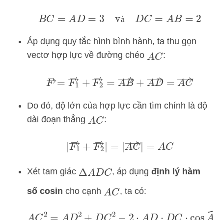
B
C
=
A
D
=
3
và
D
C
=
A
B
=
2
à
Áp dụng quy tắc hình bình hành, ta thu gọn
vectơ hợp lực về đường chéo
:
A
C
F
→
=
F
1
→
+
F
2
→
=
A
B
→
+
A
D
→
=
A
C
→
Do đó, độ lớn của hợp lực cần tìm chính là độ
dài đoạn thẳng
:
A
C
|
F
1
→
+
F
2
→
|
=
|
A
C
→
|
=
A
C
Xét tam giác
, áp dụng
định lý hàm
Δ
A
D
C
số cosin
cho cạnh
, ta có:
A
C
A
C
2
=
A
D
2
+
D
C
2
−
2
⋅
A
D
⋅
D
C
⋅
cos
A
D
C
^