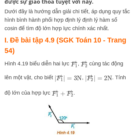
được sự giao thoa tuyệt vời này.
Dưới đây là hướng dẫn giải chi tiết, áp dụng quy tắc
hình bình hành phối hợp định lý định lý hàm số
cosin để tìm độ lớn hợp lực chính xác nhất.
I. Đề bài tập 4.9 (SGK Toán 10 - Trang
54)
F
1
→
F
2
→
Hình 4.19 biểu diễn hai lực
,
cùng tác động
|
F
1
→
|
=
3
N
|
F
2
→
|
=
2
N
lên một vật, cho biết
,
. Tính
F
1
→
+
F
2
→
độ lớn của hợp lực
.