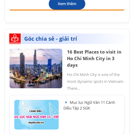
Xem thêm
Góc chia sẻ - giải trí
16 Best Places to visit in
Ho Chi Minh City in 3
days
Ho Chi Minh City is one of the
most dynamic spots in Vietnam.
There...
Mục lục Ngữ Văn 11 Cánh
Diều Tập 2 SGK