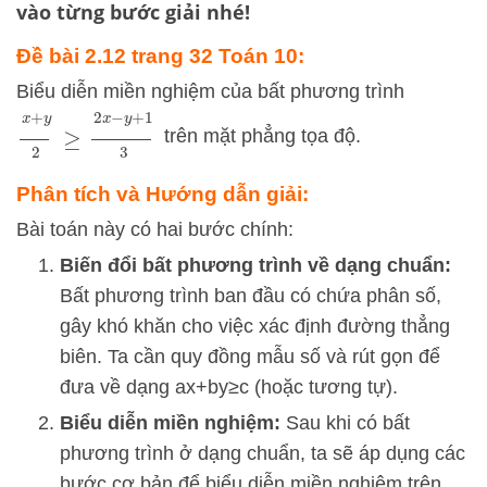
vào từng bước giải nhé!
Đề bài 2.12 trang 32 Toán 10:
Biểu diễn miền nghiệm của bất phương trình
x
+
y
2
≥
2
x
−
y
+
1
3
trên mặt phẳng tọa độ.
Phân tích và Hướng dẫn giải:
Bài toán này có hai bước chính:
Biến đổi bất phương trình về dạng chuẩn:
Bất phương trình ban đầu có chứa phân số,
gây khó khăn cho việc xác định đường thẳng
biên. Ta cần quy đồng mẫu số và rút gọn để
đưa về dạng
a
x
+
b
y
≥
c
(hoặc tương tự).
Biểu diễn miền nghiệm:
Sau khi có bất
phương trình ở dạng chuẩn, ta sẽ áp dụng các
bước cơ bản để biểu diễn miền nghiệm trên