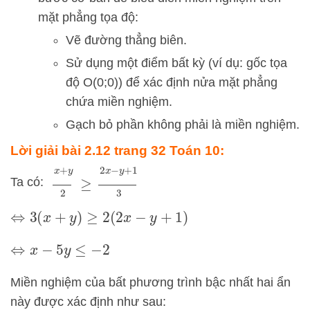
mặt phẳng tọa độ:
Vẽ đường thẳng biên.
Sử dụng một điểm bất kỳ (ví dụ: gốc tọa
độ
O
(
0
;
0
)
) để xác định nửa mặt phẳng
chứa miền nghiệm.
Gạch bỏ phần không phải là miền nghiệm.
Lời giải bài 2.12 trang 32 Toán 10:
x
+
y
2
≥
2
x
−
y
+
1
3
Ta có:
⇔
3
(
x
+
y
)
≥
2
(
2
x
−
y
+
1
)
⇔
x
−
5
y
≤
−
2
Miền nghiệm của bất phương trình bậc nhất hai ẩn
này được xác định như sau: