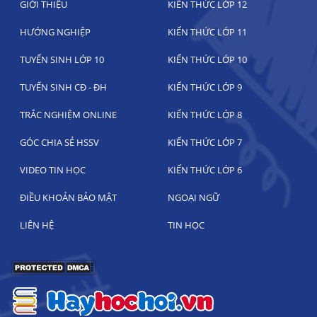
GIỚI THIỆU
KIẾN THỨC LỚP 12
HƯỚNG NGHIỆP
KIẾN THỨC LỚP 11
TUYỂN SINH LỚP 10
KIẾN THỨC LỚP 10
TUYỂN SINH CĐ - ĐH
KIẾN THỨC LỚP 9
TRẮC NGHIỆM ONLINE
KIẾN THỨC LỚP 8
GÓC CHIA SẺ HSSV
KIẾN THỨC LỚP 7
VIDEO TIN HỌC
KIẾN THỨC LỚP 6
ĐIỀU KHOẢN BẢO MẬT
NGOẠI NGỮ
LIÊN HỆ
TIN HỌC