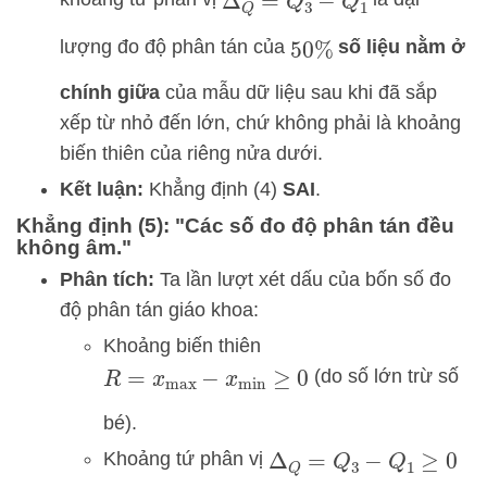
Δ
Q
=
Q
3
−
Q
1
lượng đo độ phân tán của
số liệu nằm ở
50
%
chính giữa
của mẫu dữ liệu sau khi đã sắp
xếp từ nhỏ đến lớn, chứ không phải là khoảng
biến thiên của riêng nửa dưới.
Kết luận:
Khẳng định (4)
SAI
.
Khẳng định (5): "Các số đo độ phân tán đều
không âm."
Phân tích:
Ta lần lượt xét dấu của bốn số đo
độ phân tán giáo khoa:
Khoảng biến thiên
(do số lớn trừ số
R
=
x
max
−
x
min
≥
0
bé).
Khoảng tứ phân vị
Δ
Q
=
Q
3
−
Q
1
≥
0