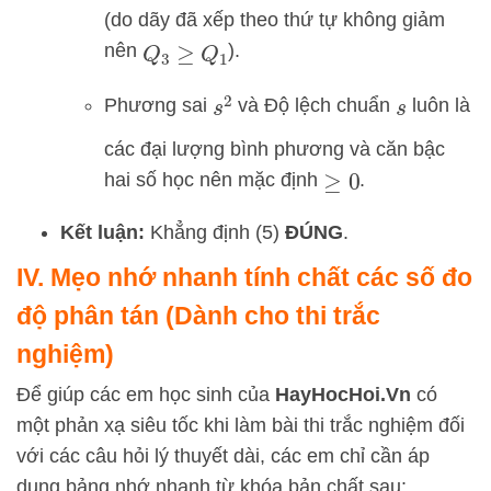
(do dãy đã xếp theo thứ tự không giảm
nên
).
Q
3
≥
Q
1
Phương sai
và Độ lệch chuẩn
luôn là
s
2
s
các đại lượng bình phương và căn bậc
hai số học nên mặc định
.
≥
0
Kết luận:
Khẳng định (5)
ĐÚNG
.
IV. Mẹo nhớ nhanh tính chất các số đo
độ phân tán (Dành cho thi trắc
nghiệm)
Để giúp các em học sinh của
HayHocHoi.Vn
có
một phản xạ siêu tốc khi làm bài thi trắc nghiệm đối
với các câu hỏi lý thuyết dài, các em chỉ cần áp
dụng bảng nhớ nhanh từ khóa bản chất sau: