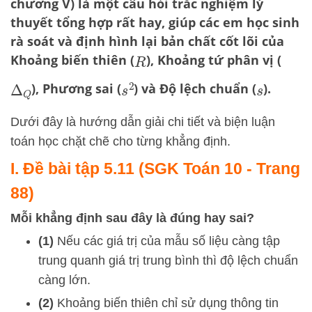
chương V) là một câu hỏi trắc nghiệm lý
thuyết tổng hợp rất hay, giúp các em học sinh
rà soát và định hình lại bản chất cốt lõi của
Khoảng biến thiên (
), Khoảng tứ phân vị (
R
), Phương sai (
) và Độ lệch chuẩn (
).
s
2
Δ
Q
s
Dưới đây là hướng dẫn giải chi tiết và biện luận
toán học chặt chẽ cho từng khẳng định.
I. Đề bài tập 5.11 (SGK Toán 10 - Trang
88)
Mỗi khẳng định sau đây là đúng hay sai?
(1)
Nếu các giá trị của mẫu số liệu càng tập
trung quanh giá trị trung bình thì độ lệch chuẩn
càng lớn.
(2)
Khoảng biến thiên chỉ sử dụng thông tin