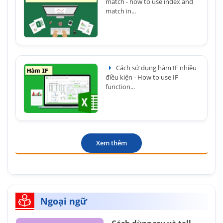
match - how to use index and
match in...
Cách sử dụng hàm IF nhiều
điều kiện - How to use IF
function...
Xem thêm
Ngoại ngữ
Cách dùng say và tell