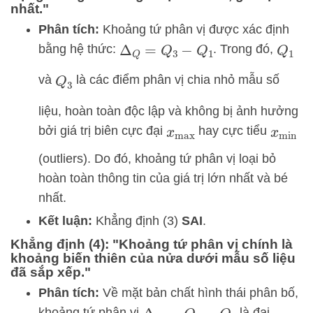
nhất."
Phân tích:
Khoảng tứ phân vị được xác định
bằng hệ thức:
. Trong đó,
Δ
Q
=
Q
3
−
Q
1
Q
1
và
là các điểm phân vị chia nhỏ mẫu số
Q
3
liệu, hoàn toàn độc lập và không bị ảnh hưởng
bởi giá trị biên cực đại
hay cực tiểu
x
max
x
min
(outliers). Do đó, khoảng tứ phân vị loại bỏ
hoàn toàn thông tin của giá trị lớn nhất và bé
nhất.
Kết luận:
Khẳng định (3)
SAI
.
Khẳng định (4): "Khoảng tứ phân vị chính là
khoảng biến thiên của nửa dưới mẫu số liệu
đã sắp xếp."
Phân tích:
Về mặt bản chất hình thái phân bố,
khoảng tứ phân vị
là đại