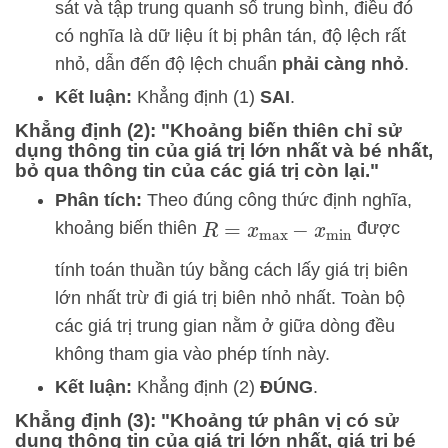
sát và tập trung quanh số trung bình, điều đó
có nghĩa là dữ liệu ít bị phân tán, độ lệch rất
nhỏ, dẫn đến độ lệch chuẩn
phải càng nhỏ
.
Kết luận:
Khẳng định (1)
SAI
.
Khẳng định (2): "Khoảng biến thiên chỉ sử
dụng thông tin của giá trị lớn nhất và bé nhất,
bỏ qua thông tin của các giá trị còn lại."
Phân tích:
Theo đúng công thức định nghĩa,
khoảng biến thiên
được
R
=
x
max
−
x
min
tính toán thuần túy bằng cách lấy giá trị biên
lớn nhất trừ đi giá trị biên nhỏ nhất. Toàn bộ
các giá trị trung gian nằm ở giữa dòng đều
không tham gia vào phép tính này.
Kết luận:
Khẳng định (2)
ĐÚNG
.
Khẳng định (3): "Khoảng tứ phân vị có sử
dụng thông tin của giá trị lớn nhất, giá trị bé