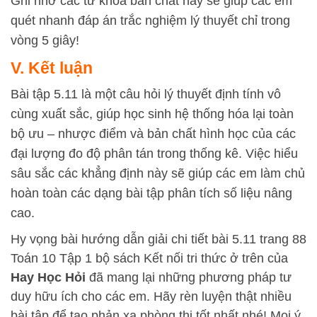
Ghi nhớ các từ khóa bản chất này sẽ giúp các em
quét nhanh đáp án trắc nghiệm lý thuyết chỉ trong
vòng 5 giây!
V. Kết luận
Bài tập 5.11 là một câu hỏi lý thuyết định tính vô
cùng xuất sắc, giúp học sinh hệ thống hóa lại toàn
bộ ưu – nhược điểm và bản chất hình học của các
đại lượng đo độ phân tán trong thống kê. Việc hiểu
sâu sắc các khẳng định này sẽ giúp các em làm chủ
hoàn toàn các dạng bài tập phân tích số liệu nâng
cao.
Hy vọng bài hướng dẫn giải chi tiết bài 5.11 trang 88
Toán 10 Tập 1 bộ sách Kết nối tri thức ở trên của
Hay Học Hỏi
đã mang lại những phương pháp tư
duy hữu ích cho các em. Hãy rèn luyện thật nhiều
bài tập để tạo phản xạ phòng thi tốt nhất nhé! Mọi ý