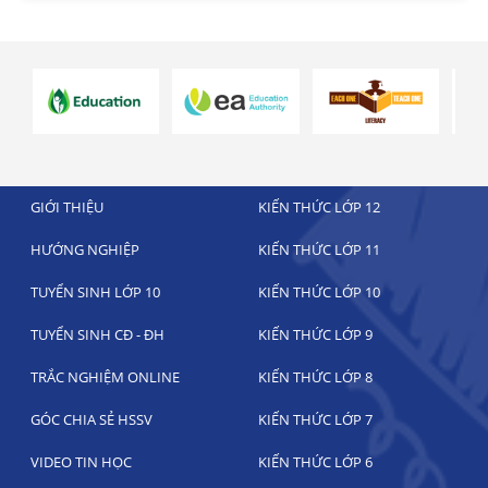
GIỚI THIỆU
KIẾN THỨC LỚP 12
HƯỚNG NGHIỆP
KIẾN THỨC LỚP 11
TUYỂN SINH LỚP 10
KIẾN THỨC LỚP 10
TUYỂN SINH CĐ - ĐH
KIẾN THỨC LỚP 9
TRẮC NGHIỆM ONLINE
KIẾN THỨC LỚP 8
GÓC CHIA SẺ HSSV
KIẾN THỨC LỚP 7
VIDEO TIN HỌC
KIẾN THỨC LỚP 6