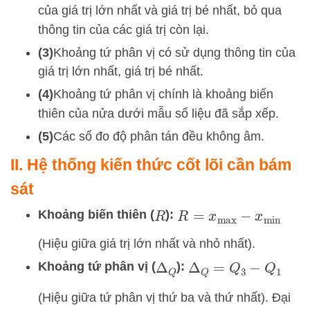
của giá trị lớn nhất và giá trị
bé nhất, bỏ qua
thông tin của các giá trị còn lại.
(3)
Khoảng tứ phân vị có sử dụng thông tin của
giá trị lớn nhất, giá trị bé nhất.
(4)
Khoảng tứ phân vị chính là khoảng biến
thiên của nửa dưới mẫu số liệu đã sắp xếp.
(
5)
Các số đo độ phân tán đều không â
m.
II. Hệ thống kiến thức cốt lõi cần bám
sát
Khoảng biến thiên (
):
R
R
=
x
max
−
x
min
(Hiệu giữa giá trị lớn nhất và nhỏ nhất).
Khoảng tứ phân vị (
):
Δ
Q
Δ
Q
=
Q
3
−
Q
1
(Hiệu giữa tứ phân vị thứ ba và thứ nhất). Đại