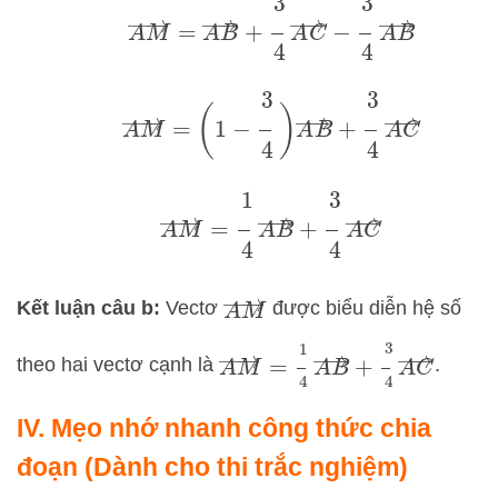
A
M
→
=
A
B
→
+
3
4
A
C
→
−
3
4
A
B
→
A
M
→
=
(
1
−
3
4
)
A
B
→
+
3
4
A
C
→
A
M
→
=
1
4
A
B
→
+
3
4
A
C
→
A
M
→
Kết luận câu b:
Vectơ
được biểu diễn hệ số
A
M
→
=
1
4
A
B
→
+
3
4
A
C
→
theo hai vectơ cạnh là
.
IV. Mẹo nhớ nhanh công thức chia
đoạn (Dành cho thi trắc nghiệm)