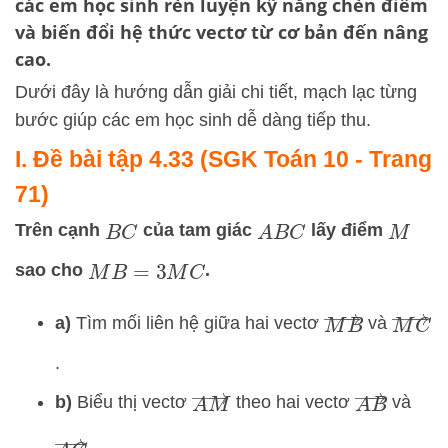
các em học sinh rèn luyện kỹ năng chèn điểm
và biến đổi hệ thức vectơ từ cơ bản đến nâng
cao.
Dưới đây là hướng dẫn giải chi tiết, mạch lạc từng
bước giúp các em học sinh dễ dàng tiếp thu.
I. Đề bài tập 4.33 (SGK Toán 10 - Trang
71)
Trên cạnh
của tam giác
lấy điểm
B
C
A
B
C
M
sao cho
.
M
B
=
3
M
C
M
B
→
M
C
→
a)
Tìm mối liên hệ giữa hai vectơ
và
.
A
M
→
A
B
→
b)
Biểu thị vectơ
theo hai vectơ
và
A
C
→
.