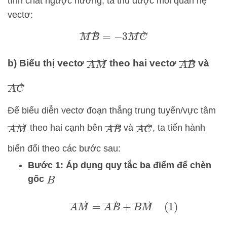
tính chất ngược hướng, ta thu được mối quan hệ
vectơ:
M
B
→
=
−
3
M
C
→
A
M
→
A
B
→
b) Biểu thị vectơ
theo hai vectơ
và
A
C
→
Để biểu diễn vectơ đoạn thẳng trung tuyến/vực tâm
A
M
→
A
B
→
A
C
→
theo hai cạnh bên
và
, ta tiến hành
biến đổi theo các bước sau:
Bước 1: Áp dụng quy tắc ba điểm để chèn
gốc
B
A
M
→
=
A
B
→
+
B
M
→
(
1
)