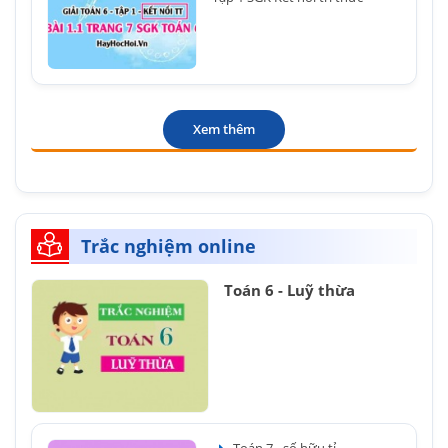
Xem thêm
Trắc nghiệm online
Toán 6 - Luỹ thừa
Toán 7 - số hữu tỉ