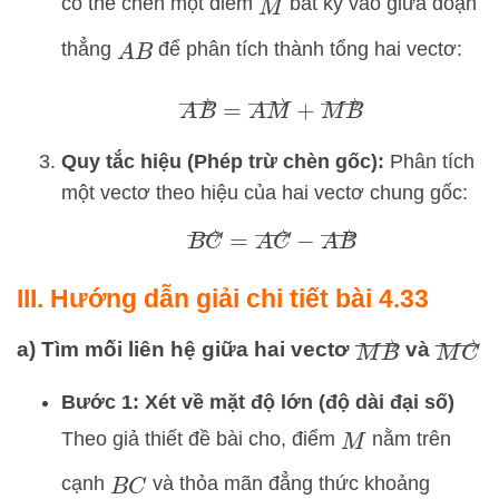
có thể chèn một điểm
bất kỳ vào giữa đoạn
M
thẳng
để phân tích thành tổng hai vectơ:
A
B
A
B
→
=
A
M
→
+
M
B
→
Quy tắc hiệu (Phép trừ chèn gốc):
Phân tích
một vectơ theo hiệu của hai vectơ chung gốc:
B
C
→
=
A
C
→
−
A
B
→
III. Hướng dẫn giải chi tiết bài 4.33
M
B
→
M
C
→
a) Tìm mối liên hệ giữa hai vectơ
và
Bước 1: Xét về mặt độ lớn (độ dài đại số)
Theo giả thiết đề bài cho, điểm
nằm trên
M
cạnh
và thỏa mãn đẳng thức khoảng
B
C