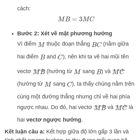
cách:
M
B
=
3
M
C
Bước 2: Xét về mặt phương hướng
Vì điểm
thuộc đoạn thẳng
(nằm giữa
M
B
C
hai điểm
and
), nên khi ta vẽ hai mũi tên
B
C
M
B
→
M
C
→
vectơ
(hướng từ
sang
) và
M
B
(hướng từ
sang
), ta thấy chúng nằm trên
M
C
cùng một đường thẳng nhưng chỉ về hai phía
M
B
→
M
C
→
ngược nhau. Do đó, hai vectơ
và
là
hai
vectơ ngược hướng
.
Kết luận câu a:
Kết hợp giữa độ lớn gấp 3 lần và