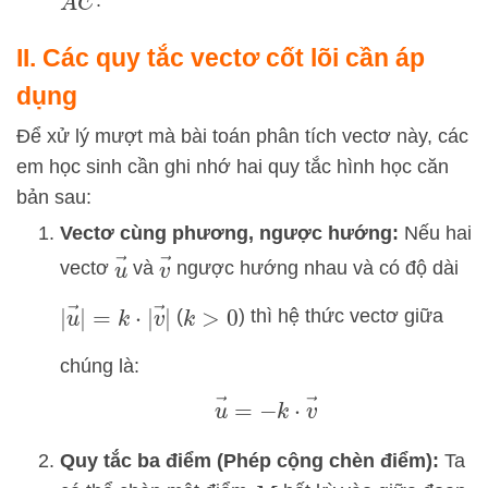
II. Các quy tắc vectơ cốt lõi cần áp
dụng
Để xử lý mượt mà bài toán phân tích vectơ này, các
em học sinh cần ghi nhớ hai quy tắc hình học căn
bản sau:
Vectơ cùng phương, ngược hướng:
Nếu hai
u
→
v
→
vectơ
và
ngược hướng nhau và có độ dài
|
u
→
|
=
k
⋅
|
v
→
|
(
) thì hệ thức vectơ giữa
k
>
0
chúng là:
u
→
=
−
k
⋅
v
→
Quy tắc ba điểm (Phép cộng chèn điểm):
Ta