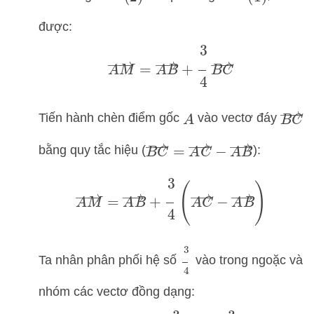
được:
A
M
→
=
A
B
→
+
3
4
B
C
→
B
C
Tiến hành chèn điểm gốc
vào vectơ đáy
A
B
C
→
=
A
C
→
−
A
B
→
bằng quy tắc hiệu (
):
A
M
→
=
A
B
→
+
3
4
(
A
C
→
−
A
B
→
)
3
4
Ta nhân phân phối hệ số
vào trong ngoặc và
nhóm các vectơ đồng dạng: