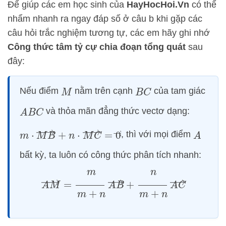
Để giúp các em học sinh của
HayHocHoi.Vn
có thể
nhẩm nhanh ra ngay đáp số ở câu b khi gặp các
câu hỏi trắc nghiệm tương tự, các em hãy ghi nhớ
Công thức tâm tỷ cự chia đoạn tổng quát
sau
đây:
Nếu điểm
nằm trên cạnh
của tam giác
M
B
C
và thỏa mãn đẳng thức vectơ dạng:
A
B
C
m
⋅
M
B
→
+
n
⋅
M
C
→
=
0
→
, thì với mọi điểm
A
bất kỳ, ta luôn có công thức phân tích nhanh:
A
M
→
=
m
m
+
n
A
B
→
+
n
m
+
n
A
C
→