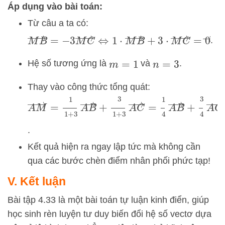
Áp dụng vào bài toán:
Từ câu a ta có:
M
B
→
=
−
3
M
C
→
⇔
1
⋅
M
B
→
+
3
⋅
M
C
→
=
0
→
.
Hệ số tương ứng là
và
.
m
=
1
n
=
3
Thay vào công thức tổng quát:
A
M
→
=
1
1
+
3
A
B
→
+
3
1
+
3
A
C
→
=
1
4
A
B
→
+
.
Kết quả hiện ra ngay lập tức mà không cần
qua các bước chèn điểm nhân phối phức tạp!
V. Kết luận
Bài tập 4.33 là một bài toán tự luận kinh điển, giúp
học sinh rèn luyện tư duy biến đổi hệ số vectơ dựa