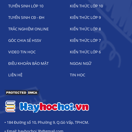
TUYỂN SINH LỚP 10
KIẾN THỨC LỚP 10
TUYỂN SINH CĐ - ĐH
KIẾN THỨC LỚP 9
TRẮC NGHIỆM ONLINE
KIẾN THỨC LỚP 8
GÓC CHIA SẺ HSSV
KIẾN THỨC LỚP 7
VIDEO TIN HỌC
KIẾN THỨC LỚP 6
ĐIỀU KHOẢN BẢO MẬT
NGOẠI NGỮ
LIÊN HỆ
TIN HỌC
• 184 Đường số 10, Phường 9, Q.Gò Vấp, TPHCM.
• Email: hayhochoi.3h@gmail.com