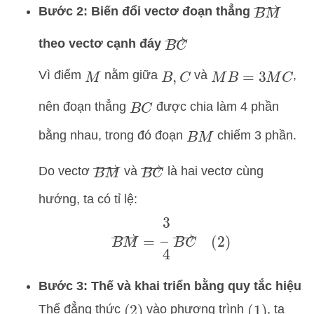
B
M
→
Bước 2: Biến đổi vectơ đoạn thẳng
B
C
→
theo vectơ cạnh đáy
Vì điểm
nằm giữa
và
,
M
B
,
C
M
B
=
3
M
C
nên đoạn thẳng
được chia làm 4 phần
B
C
bằng nhau, trong đó đoạn
chiếm 3 phần.
B
M
B
M
→
B
C
→
Do vectơ
và
là hai vectơ cùng
hướng, ta có tỉ lệ:
B
M
→
=
3
4
B
C
→
(
2
)
Bước 3: Thế và khai triển bằng quy tắc hiệu
Thế đẳng thức
vào phương trình
, ta
(
2
)
(
1
)