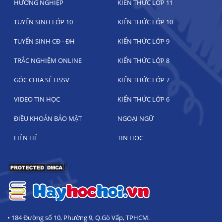
HƯỚNG NGHIỆP
KIẾN THỨC LỚP 11
TUYỂN SINH LỚP 10
KIẾN THỨC LỚP 10
TUYỂN SINH CĐ - ĐH
KIẾN THỨC LỚP 9
TRẮC NGHIỆM ONLINE
KIẾN THỨC LỚP 8
GÓC CHIA SẺ HSSV
KIẾN THỨC LỚP 7
VIDEO TIN HỌC
KIẾN THỨC LỚP 6
ĐIỀU KHOẢN BẢO MẬT
NGOẠI NGỮ
LIÊN HỆ
TIN HỌC
• 184 Đường số 10, Phường 9, Q.Gò Vấp, TPHCM.