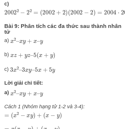
c)
2002
2
−
2
2
=
(
2002
+
2
)
(
2002
−
2
)
=
2004
⋅
2000
=
4
Bài 9: Phân tích các đa thức sau thành nhân
tử
a)
x
2
–
x
y
+
x
–
y
b)
x
z
+
y
z
–
5
(
x
+
y
)
c)
3
x
2
–
3
x
y
–
5
x
+
5
y
Lời giải chi tiết:
a)
x
2
–
x
y
+
x
–
y
Cách 1 (Nhóm hạng tử 1-2 và 3-4):
=
(
x
2
−
x
y
)
+
(
x
−
y
)