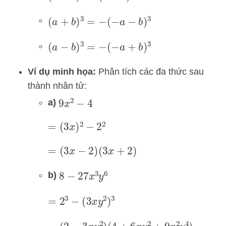
(
a
+
b
)
3
=
−
(
−
a
−
b
)
3
(
a
−
b
)
3
=
−
(
−
a
+
b
)
3
Ví dụ minh họa:
Phân tích các đa thức sau
thành nhân tử:
a)
9
x
2
−
4
=
(
3
x
)
2
−
2
2
=
(
3
x
−
2
)
(
3
x
+
2
)
b)
8
−
27
x
3
y
6
=
2
3
−
(
3
x
y
2
)
3