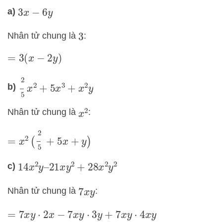
a)
3
x
−
6
y
Nhân tử chung là
:
3
=
3
(
x
−
2
y
)
2
5
x
2
+
5
x
3
+
x
2
y
b)
Nhân tử chung là
:
x
2
=
x
2
(
2
5
+
5
x
+
y
)
c)
14
x
2
y
–
21
x
y
2
+
28
x
2
y
2
Nhân tử chung là
:
7
x
y
=
7
x
y
⋅
2
x
−
7
x
y
⋅
3
y
+
7
x
y
⋅
4
x
y