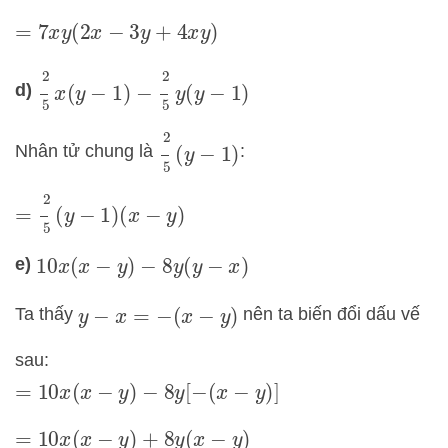
=
7
x
y
(
2
x
−
3
y
+
4
x
y
)
2
5
x
(
y
−
1
)
−
2
5
y
(
y
−
1
)
d)
2
5
(
y
−
1
)
Nhân tử chung là
:
=
2
5
(
y
−
1
)
(
x
−
y
)
e)
10
x
(
x
−
y
)
−
8
y
(
y
−
x
)
Ta thấy
nên ta biến đổi dấu vế
y
−
x
=
−
(
x
−
y
)
sau:
=
10
x
(
x
−
y
)
−
8
y
[
−
(
x
−
y
)
]
=
10
x
(
x
−
y
)
+
8
y
(
x
−
y
)