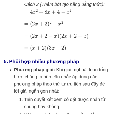
Cách 2 (Thêm bớt tạo hằng đẳng thức):
=
4
x
2
+
8
x
+
4
−
x
2
=
(
2
x
+
2
)
2
−
x
2
=
(
2
x
+
2
−
x
)
(
2
x
+
2
+
x
)
=
(
x
+
2
)
(
3
x
+
2
)
5. Phối hợp nhiều phương pháp
Phương pháp giải:
Khi giải một bài toán tổng
hợp, chúng ta nên cân nhắc áp dụng các
phương pháp theo thứ tự ưu tiên sau đây để
lời giải ngắn gọn nhất:
Tiên quyết xét xem có đặt được nhân tử
chung hay không.