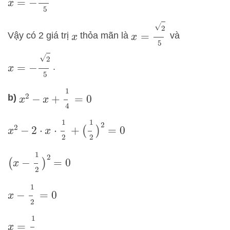
x
=
2
5
Vậy có 2 giá trị
thỏa mãn là
và
x
x
=
−
2
5
.
x
2
−
x
+
1
4
=
0
b)
x
2
−
2
⋅
x
⋅
1
2
+
(
1
2
)
2
=
0
(
x
−
1
2
)
2
=
0
x
−
1
2
=
0
x
=
1
2