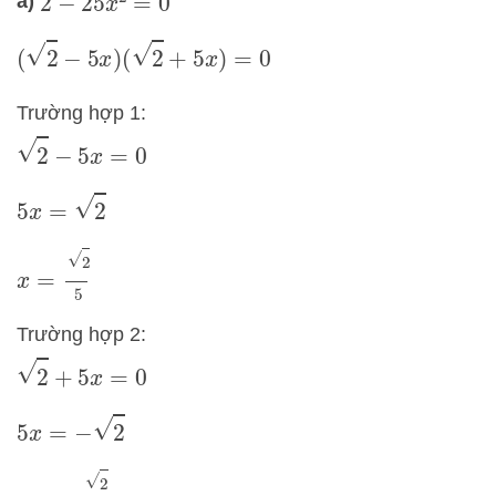
a)
2
−
25
x
2
=
0
(
2
−
5
x
)
(
2
+
5
x
)
=
0
Trường hợp 1:
2
−
5
x
=
0
5
x
=
2
x
=
2
5
Trường hợp 2:
2
+
5
x
=
0
5
x
=
−
2
x
=
−
2
5