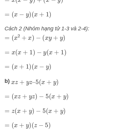
=
x
(
x
−
y
)
+
(
x
−
y
)
=
(
x
−
y
)
(
x
+
1
)
Cách 2 (Nhóm hạng tử 1-3 và 2-4):
=
(
x
2
+
x
)
−
(
x
y
+
y
)
=
x
(
x
+
1
)
−
y
(
x
+
1
)
=
(
x
+
1
)
(
x
−
y
)
b)
x
z
+
y
z
–
5
(
x
+
y
)
=
(
x
z
+
y
z
)
−
5
(
x
+
y
)
=
z
(
x
+
y
)
−
5
(
x
+
y
)
=
(
x
+
y
)
(
z
−
5
)