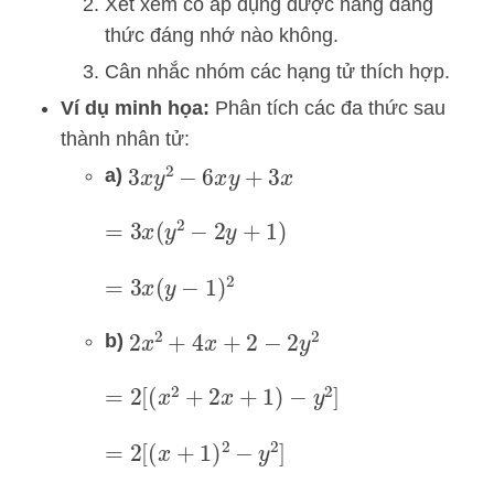
Xét xem có áp dụng được hằng đẳng
thức đáng nhớ nào không.
Cân nhắc nhóm các hạng tử thích hợp.
Ví dụ minh họa:
Phân tích các đa thức sau
thành nhân tử:
a)
3
x
y
2
−
6
x
y
+
3
x
=
3
x
(
y
2
−
2
y
+
1
)
=
3
x
(
y
−
1
)
2
b)
2
x
2
+
4
x
+
2
−
2
y
2
=
2
[
(
x
2
+
2
x
+
1
)
−
y
2
]
=
2
[
(
x
+
1
)
2
−
y
2
]