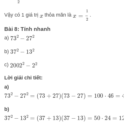
x
=
1
2
Vậy có 1 giá trị
thỏa mãn là
.
x
Bài 8: Tính nhanh
a)
73
2
−
27
2
b)
37
2
−
13
2
c)
2002
2
−
2
2
Lời giải chi tiết:
a)
73
2
−
27
2
=
(
73
+
27
)
(
73
−
27
)
=
100
⋅
46
=
4600
b)
37
2
−
13
2
=
(
37
+
13
)
(
37
−
13
)
=
50
⋅
24
=
1200