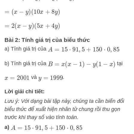
=
(
x
−
y
)
(
10
x
+
8
y
)
=
2
(
x
−
y
)
(
5
x
+
4
y
)
Bài 2: Tính giá trị của biểu thức
a) Tính giá trị của
A
=
15
⋅
91
,
5
+
150
⋅
0
,
85
b) Tính giá trị của
tại
B
=
x
(
x
−
1
)
−
y
(
1
−
x
)
và
.
x
=
2001
y
=
1999
Lời giải chi tiết:
Lưu ý: Với dạng bài tập này, chúng ta cần biến đổi
biểu thức để xuất hiện nhân tử chung rồi thu gọn
trước khi thay số vào tính toán.
a)
A
=
15
⋅
91
,
5
+
150
⋅
0
,
85