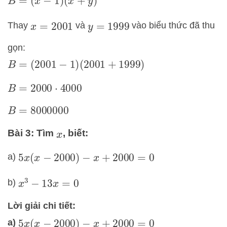
B
=
(
x
−
1
)
(
x
+
y
)
Thay
và
vào biểu thức đã thu
x
=
2001
y
=
1999
gọn:
B
=
(
2001
−
1
)
(
2001
+
1999
)
B
=
2000
⋅
4000
B
=
8000000
Bài 3: Tìm
, biết:
x
a)
5
x
(
x
−
2000
)
−
x
+
2000
=
0
b)
x
3
−
13
x
=
0
Lời giải chi tiết:
a)
5
x
(
x
−
2000
)
−
x
+
2000
=
0