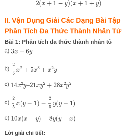
=
2
(
x
+
1
−
y
)
(
x
+
1
+
y
)
II. Vận Dụng Giải Các Dạng Bài Tập
Phân Tích Đa Thức Thành Nhân Tử
Bài 1: Phân tích đa thức thành nhân tử
a)
3
x
−
6
y
2
5
x
2
+
5
x
3
+
x
2
y
b)
c)
14
x
2
y
–
21
x
y
2
+
28
x
2
y
2
2
5
x
(
y
−
1
)
−
2
5
y
(
y
−
1
)
d)
e)
10
x
(
x
−
y
)
−
8
y
(
y
−
x
)
Lời giải chi tiết: