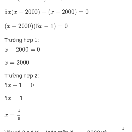
5
x
(
x
−
2000
)
−
(
x
−
2000
)
=
0
(
x
−
2000
)
(
5
x
−
1
)
=
0
Trường hợp 1:
x
−
2000
=
0
x
=
2000
Trường hợp 2:
5
x
−
1
=
0
5
x
=
1
x
=
1
5
x
=
1
5