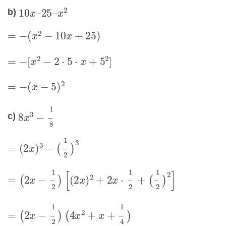
b)
10
x
–
25
–
x
2
=
−
(
x
2
−
10
x
+
25
)
=
−
[
x
2
−
2
⋅
5
⋅
x
+
5
2
]
=
−
(
x
−
5
)
2
8
x
3
−
1
8
c)
=
(
2
x
)
3
−
(
1
2
)
3
=
(
2
x
−
1
2
)
[
(
2
x
)
2
+
2
x
⋅
1
2
+
(
1
2
)
2
]
=
(
2
x
−
1
2
)
(
4
x
2
+
x
+
1
4
)