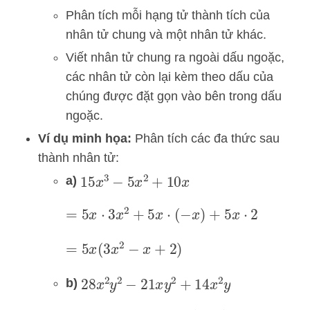
Phân tích mỗi hạng tử thành tích của
nhân tử chung và một nhân tử khác.
Viết nhân tử chung ra ngoài dấu ngoặc,
các nhân tử còn lại kèm theo dấu của
chúng được đặt gọn vào bên trong dấu
ngoặc.
Ví dụ minh họa:
Phân tích các đa thức sau
thành nhân tử:
a)
15
x
3
−
5
x
2
+
10
x
=
5
x
⋅
3
x
2
+
5
x
⋅
(
−
x
)
+
5
x
⋅
2
=
5
x
(
3
x
2
−
x
+
2
)
b)
28
x
2
y
2
−
21
x
y
2
+
14
x
2
y