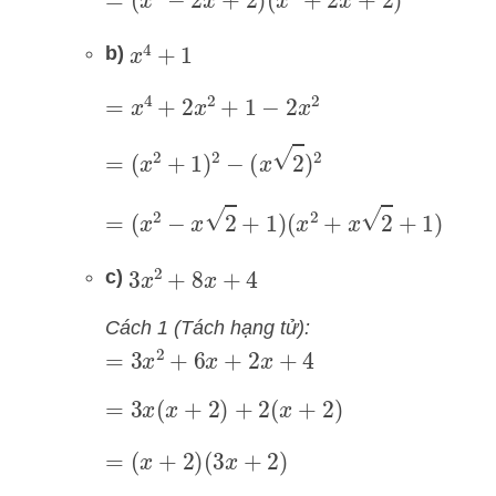
=
(
x
2
−
2
x
+
2
)
(
x
2
+
2
x
+
2
)
b)
x
4
+
1
=
x
4
+
2
x
2
+
1
−
2
x
2
=
(
x
2
+
1
)
2
−
(
x
2
)
2
=
(
x
2
−
x
2
+
1
)
(
x
2
+
x
2
+
1
)
c)
3
x
2
+
8
x
+
4
Cách 1 (Tách hạng tử):
=
3
x
2
+
6
x
+
2
x
+
4
=
3
x
(
x
+
2
)
+
2
(
x
+
2
)
=
(
x
+
2
)
(
3
x
+
2
)