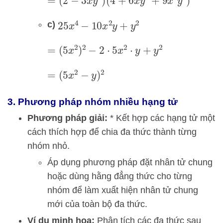
=
(
2
−
3
x
y
2
)
(
4
+
6
x
y
2
+
9
x
2
y
4
)
c)
25
x
4
−
10
x
2
y
+
y
2
=
(
5
x
2
)
2
−
2
⋅
5
x
2
⋅
y
+
y
2
=
(
5
x
2
−
y
)
2
3. Phương pháp nhóm nhiều hạng tử
Phương pháp giải:
* Kết hợp các hạng tử một
cách thích hợp để chia đa thức thành từng
nhóm nhỏ.
Áp dụng phương pháp đặt nhân tử chung
hoặc dùng hằng đẳng thức cho từng
nhóm để làm xuất hiện nhân tử chung
mới của toàn bộ đa thức.
Ví dụ minh họa:
Phân tích các đa thức sau