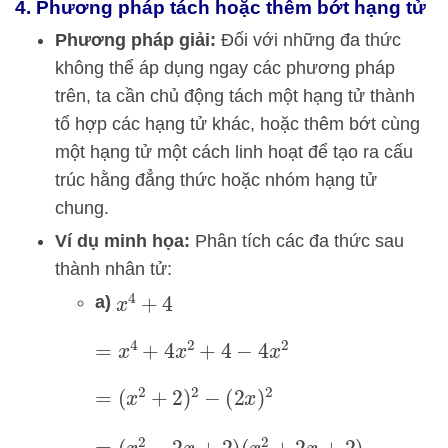
4. Phương pháp tách hoặc thêm bớt hạng tử
Phương pháp giải:
Đối với những đa thức
không thể áp dụng ngay các phương pháp
trên, ta cần chủ động tách một hạng tử thành
tổ hợp các hạng tử khác, hoặc thêm bớt cùng
một hạng tử một cách linh hoạt để tạo ra cấu
trúc hằng đẳng thức hoặc nhóm hạng tử
chung.
Ví dụ minh họa:
Phân tích các đa thức sau
thành nhân tử:
a)
x
4
+
4
=
x
4
+
4
x
2
+
4
−
4
x
2
=
(
x
2
+
2
)
2
−
(
2
x
)
2