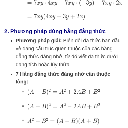
=
7
x
y
⋅
4
x
y
+
7
x
y
⋅
(
−
3
y
)
+
7
x
y
⋅
2
x
=
7
x
y
(
4
x
y
−
3
y
+
2
x
)
2. Phương pháp dùng hằng đẳng thức
Phương pháp giải:
Biến đổi đa thức ban đầu
về dạng cấu trúc quen thuộc của các hằng
đẳng thức đáng nhớ, từ đó viết đa thức dưới
dạng tích hoặc lũy thừa.
7 Hằng đẳng thức đáng nhớ cần thuộc
lòng:
(
A
+
B
)
2
=
A
2
+
2
A
B
+
B
2
(
A
−
B
)
2
=
A
2
−
2
A
B
+
B
2
A
2
−
B
2
=
(
A
−
B
)
(
A
+
B
)