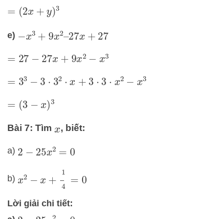
=
(
2
x
+
y
)
3
e)
−
x
3
+
9
x
2
–
27
x
+
27
=
27
−
27
x
+
9
x
2
−
x
3
=
3
3
−
3
⋅
3
2
⋅
x
+
3
⋅
3
⋅
x
2
−
x
3
=
(
3
−
x
)
3
Bài 7: Tìm
, biết:
x
a)
2
−
25
x
2
=
0
x
2
−
x
+
1
4
=
0
b)
Lời giải chi tiết: