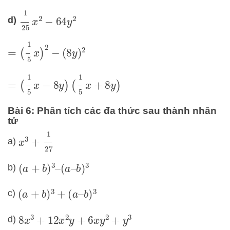
1
25
x
2
−
64
y
2
d)
=
(
1
5
x
)
2
−
(
8
y
)
2
=
(
1
5
x
−
8
y
)
(
1
5
x
+
8
y
)
Bài 6: Phân tích các đa thức sau thành nhân
tử
x
3
+
1
27
a)
b)
(
a
+
b
)
3
–
(
a
–
b
)
3
c)
(
a
+
b
)
3
+
(
a
–
b
)
3
d)
8
x
3
+
12
x
2
y
+
6
x
y
2
+
y
3