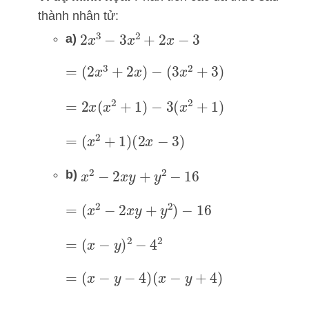
thành nhân tử:
a)
2
x
3
−
3
x
2
+
2
x
−
3
=
(
2
x
3
+
2
x
)
−
(
3
x
2
+
3
)
=
2
x
(
x
2
+
1
)
−
3
(
x
2
+
1
)
=
(
x
2
+
1
)
(
2
x
−
3
)
b)
x
2
−
2
x
y
+
y
2
−
16
=
(
x
2
−
2
x
y
+
y
2
)
−
16
=
(
x
−
y
)
2
−
4
2
=
(
x
−
y
−
4
)
(
x
−
y
+
4
)