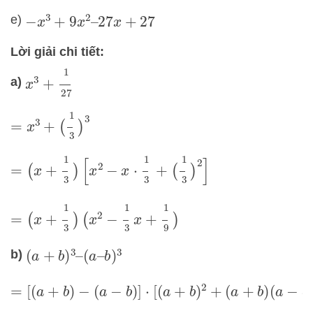
e)
−
x
3
+
9
x
2
–
27
x
+
27
Lời giải chi tiết:
x
3
+
1
27
a)
=
x
3
+
(
1
3
)
3
=
(
x
+
1
3
)
[
x
2
−
x
⋅
1
3
+
(
1
3
)
2
]
=
(
x
+
1
3
)
(
x
2
−
1
3
x
+
1
9
)
b)
(
a
+
b
)
3
–
(
a
–
b
)
3
=
[
(
a
+
b
)
−
(
a
−
b
)
]
⋅
[
(
a
+
b
)
2
+
(
a
+
b
)
(
a
−
b
)
+
(
a
−
b
)
2
]