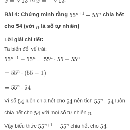
Bài 4: Chứng minh rằng
chia hết
55
n
+
1
−
55
n
cho 54 (với
là số tự nhiên)
n
Lời giải chi tiết:
Ta biến đổi vế trái:
55
n
+
1
−
55
n
=
55
n
⋅
55
−
55
n
=
55
n
⋅
(
55
−
1
)
=
55
n
⋅
54
Vì số
luôn chia hết cho
nên tích
luôn
55
n
⋅
54
54
54
chia hết cho
với mọi số tự nhiên
.
54
n
Vậy biểu thức
chia hết cho
.
55
n
+
1
−
55
n
54