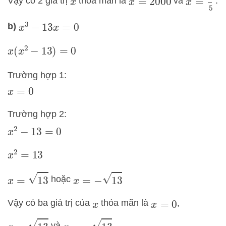
Vậy có 2 giá trị
thỏa mãn là
và
.
x
x
=
2000
b)
x
3
−
13
x
=
0
x
(
x
2
−
13
)
=
0
Trường hợp 1:
x
=
0
Trường hợp 2:
x
2
−
13
=
0
x
2
=
13
x
=
13
x
=
−
13
hoặc
Vậy có ba giá trị của
thỏa mãn là
,
x
x
=
0
x
=
13
x
=
−
13
và
.