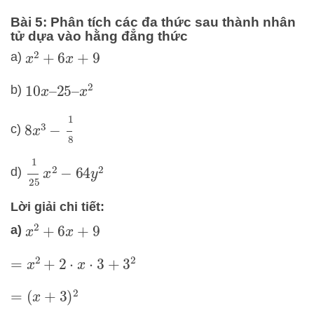
Bài 5: Phân tích các đa thức sau thành nhân
tử dựa vào hằng đẳng thức
a)
x
2
+
6
x
+
9
b)
10
x
–
25
–
x
2
8
x
3
−
1
8
c)
1
25
x
2
−
64
y
2
d)
Lời giải chi tiết:
a)
x
2
+
6
x
+
9
=
x
2
+
2
⋅
x
⋅
3
+
3
2
=
(
x
+
3
)
2