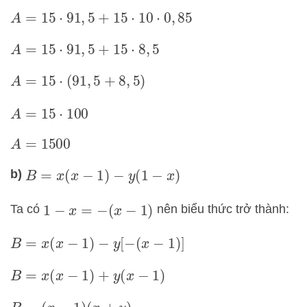
A
=
15
⋅
91
,
5
+
15
⋅
10
⋅
0
,
85
A
=
15
⋅
91
,
5
+
15
⋅
8
,
5
A
=
15
⋅
(
91
,
5
+
8
,
5
)
A
=
15
⋅
100
A
=
1500
b)
B
=
x
(
x
−
1
)
−
y
(
1
−
x
)
Ta có
nên biểu thức trở thành:
1
−
x
=
−
(
x
−
1
)
B
=
x
(
x
−
1
)
−
y
[
−
(
x
−
1
)
]
B
=
x
(
x
−
1
)
+
y
(
x
−
1
)