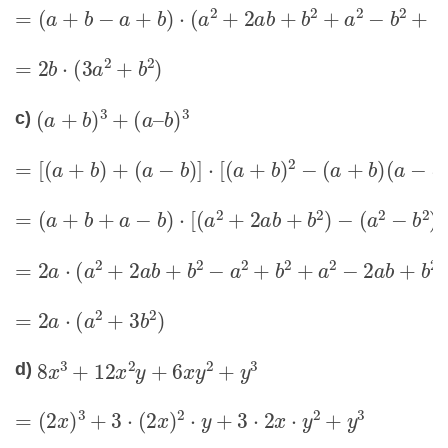
=
(
a
+
b
−
a
+
b
)
⋅
(
a
2
+
2
a
b
+
b
2
+
a
2
−
b
2
+
a
2
−
2
a
b
+
b
=
2
b
⋅
(
3
a
2
+
b
2
)
c)
(
a
+
b
)
3
+
(
a
–
b
)
3
=
[
(
a
+
b
)
+
(
a
−
b
)
]
⋅
[
(
a
+
b
)
2
−
(
a
+
b
)
(
a
−
b
)
+
(
a
−
b
)
2
]
=
(
a
+
b
+
a
−
b
)
⋅
[
(
a
2
+
2
a
b
+
b
2
)
−
(
a
2
−
b
2
)
+
(
a
2
−
2
a
b
=
2
a
⋅
(
a
2
+
2
a
b
+
b
2
−
a
2
+
b
2
+
a
2
−
2
a
b
+
b
2
)
=
2
a
⋅
(
a
2
+
3
b
2
)
d)
8
x
3
+
12
x
2
y
+
6
x
y
2
+
y
3
=
(
2
x
)
3
+
3
⋅
(
2
x
)
2
⋅
y
+
3
⋅
2
x
⋅
y
2
+
y
3