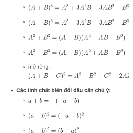
(
A
+
B
)
3
=
A
3
+
3
A
2
B
+
3
A
B
2
+
B
3
(
A
−
B
)
3
=
A
3
−
3
A
2
B
+
3
A
B
2
−
B
3
A
3
+
B
3
=
(
A
+
B
)
(
A
2
−
A
B
+
B
2
)
A
3
−
B
3
=
(
A
−
B
)
(
A
2
+
A
B
+
B
2
)
mở rộng:
(
A
+
B
+
C
)
2
=
A
2
+
B
2
+
C
2
+
2
A
B
+
2
A
C
+
Các tính chất biến đổi dấu cần chú ý:
a
+
b
=
−
(
−
a
−
b
)
(
a
+
b
)
2
=
(
−
a
−
b
)
2
(
a
−
b
)
2
=
(
b
−
a
)
2