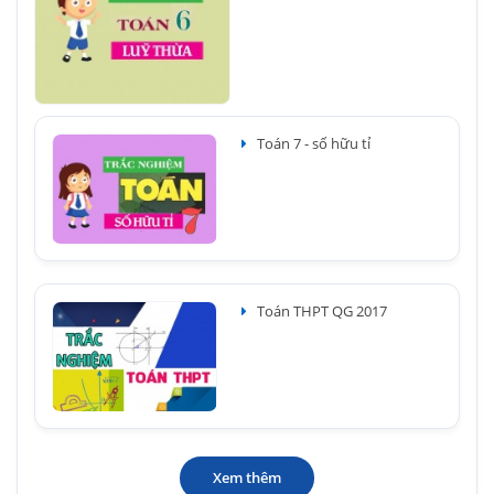
Toán 7 - số hữu tỉ
Toán THPT QG 2017
Xem thêm