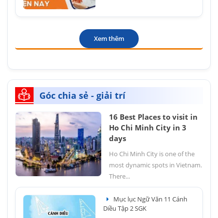
Xem thêm
Góc chia sẻ - giải trí
16 Best Places to visit in
Ho Chi Minh City in 3
days
Ho Chi Minh City is one of the
most dynamic spots in Vietnam.
There...
Mục lục Ngữ Văn 11 Cánh
Diều Tập 2 SGK