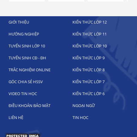
GIỚI THIỆU
KIẾN THỨC LỚP 12
HƯỚNG NGHIỆP
KIẾN THỨC LỚP 11
TUYỂN SINH LỚP 10
KIẾN THỨC LỚP 10
TUYỂN SINH CĐ - ĐH
KIẾN THỨC LỚP 9
TRẮC NGHIỆM ONLINE
KIẾN THỨC LỚP 8
GÓC CHIA SẺ HSSV
KIẾN THỨC LỚP 7
VIDEO TIN HỌC
KIẾN THỨC LỚP 6
ĐIỀU KHOẢN BẢO MẬT
NGOẠI NGỮ
LIÊN HỆ
TIN HỌC