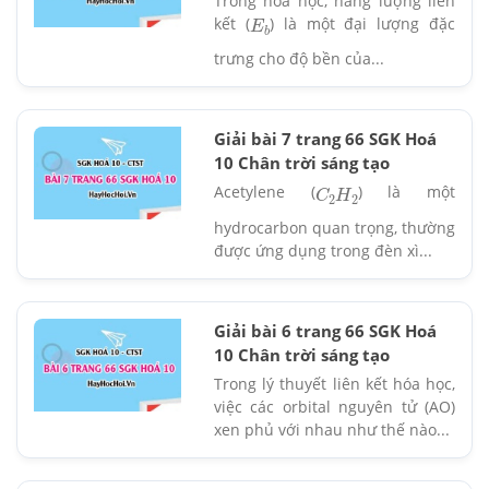
Trong hóa học, năng lượng liên
kết (
) là một đại lượng đặc
E
b
trưng cho độ bền của...
Giải bài 7 trang 66 SGK Hoá
10 Chân trời sáng tạo
Acetylene (
) là một
C
2
H
2
hydrocarbon quan trọng, thường
được ứng dụng trong đèn xì...
Giải bài 6 trang 66 SGK Hoá
10 Chân trời sáng tạo
Trong lý thuyết liên kết hóa học,
việc các orbital nguyên tử (AO)
xen phủ với nhau như thế nào...