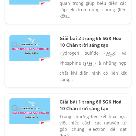
quan trọng giúp biểu diễn các
cặp electron dùng chung (liên
kết)...
Giải bài 2 trang 66 SGK Hoá
10 Chân trời sáng tạo
Hydrogen sulfide (
) và
H
2
S
Phosphine (
) là những hợp
P
H
3
chất khí điển hình có liên kết
cộng...
Giải bài 1 trang 66 SGK Hoá
10 Chân trời sáng tạo
Trong chương liên kết hóa học,
việc hiểu cách các nguyên tử
góp chung electron để đạt
được...