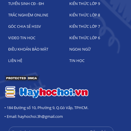
TUYỂN SINH CĐ - ĐH
KIẾN THỨC LỚP 9
TRẮC NGHIỆM ONLINE
KIẾN THỨC LỚP 8
GÓC CHIA SẺ HSSV
KIẾN THỨC LỚP 7
VIDEO TIN HỌC
KIẾN THỨC LỚP 6
ĐIỀU KHOẢN BẢO MẬT
NGOẠI NGỮ
LIÊN HỆ
TIN HỌC
• 184 Đường số 10, Phường 9, Q.Gò Vấp, TPHCM.
• Email: hayhochoi.3h@gmail.com