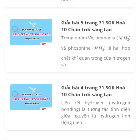
Giải bài 5 trang 71 SGK Hoá
10 Chân trời sáng tạo
Trong nhóm VA, ammonia (
)
N
H
3
và phosphine (
) là hai hợp
P
H
3
chất khí quan trọng của nitrogen
và...
Giải bài 4 trang 71 SGK Hoá
10 Chân trời sáng tạo
Liên kết hydrogen (hydrogen
bonding) là tương tác tĩnh điện
giữa nguyên tử hydrogen linh
động (liên...