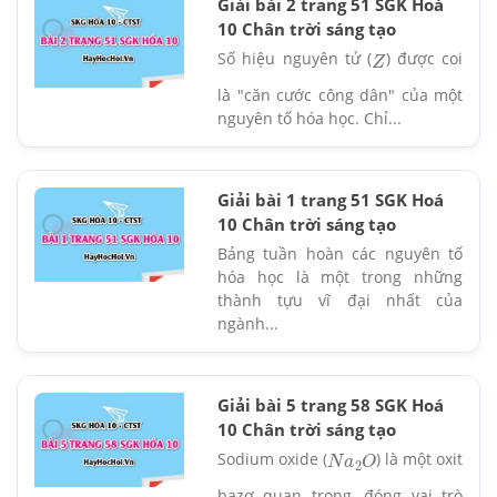
Giải bài 2 trang 51 SGK Hoá
10 Chân trời sáng tạo
Số hiệu nguyên tử (
) được coi
Z
là "căn cước công dân" của một
nguyên tố hóa học. Chỉ...
Giải bài 1 trang 51 SGK Hoá
10 Chân trời sáng tạo
Bảng tuần hoàn các nguyên tố
hóa học là một trong những
thành tựu vĩ đại nhất của
ngành...
Giải bài 5 trang 58 SGK Hoá
10 Chân trời sáng tạo
Sodium oxide (
) là một oxit
N
a
2
O
bazơ quan trọng, đóng vai trò