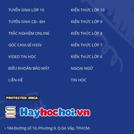
TUYỂN SINH LỚP 10
KIẾN THỨC LỚP 10
TUYỂN SINH CĐ - ĐH
KIẾN THỨC LỚP 9
TRẮC NGHIỆM ONLINE
KIẾN THỨC LỚP 8
GÓC CHIA SẺ HSSV
KIẾN THỨC LỚP 7
VIDEO TIN HỌC
KIẾN THỨC LỚP 6
ĐIỀU KHOẢN BẢO MẬT
NGOẠI NGỮ
LIÊN HỆ
TIN HỌC
• 184 Đường số 10, Phường 9, Q.Gò Vấp, TPHCM.