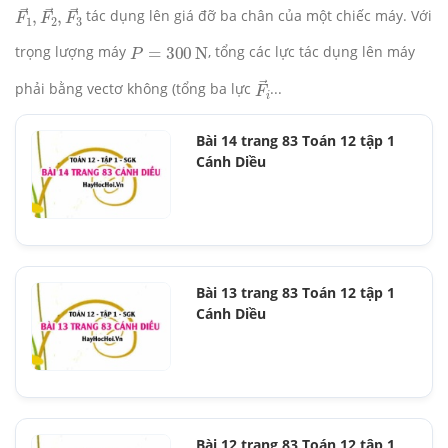
F
1
→
,
F
2
→
,
F
3
→
tác dụng lên giá đỡ ba chân của một chiếc máy. Với
trọng lượng máy
, tổng các lực tác dụng lên máy
P
=
300
N
F
i
→
phải bằng vectơ không (tổng ba lực
...
Bài 14 trang 83 Toán 12 tập 1
Cánh Diều
Bài 13 trang 83 Toán 12 tập 1
Cánh Diều
Bài 12 trang 83 Toán 12 tập 1