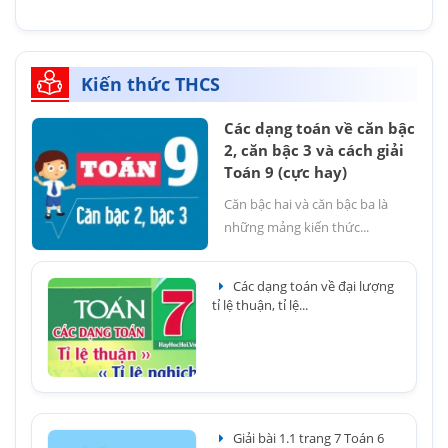
Kiến thức THCS
Các dạng toán về căn bậc
2, căn bậc 3 và cách giải
Toán 9 (cực hay)
Căn bậc hai và căn bậc ba là
những mảng kiến thức...
Các dạng toán về đại lượng
tỉ lệ thuận, tỉ lệ...
Giải bài 1.1 trang 7 Toán 6