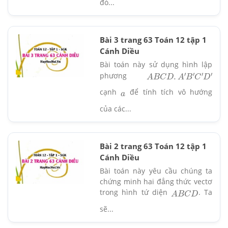
đó...
Bài 3 trang 63 Toán 12 tập 1
Cánh Diều
Bài toán này sử dụng hình lập
phương
A
B
C
D
.
A
′
B
′
C
′
D
′
cạnh
để tính tích vô hướng
a
của các...
Bài 2 trang 63 Toán 12 tập 1
Cánh Diều
Bài toán này yêu cầu chúng ta
chứng minh hai đẳng thức vectơ
trong hình tứ diện
. Ta
A
B
C
D
sẽ...