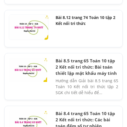
Bài 8.12 trang 74 Toán 10 tập 2
Kết nối tri thức
Bài 8.5 trang 65 Toán 10 tập
2 Kết nối tri thức: Bài toán
thiết lập mật khẩu máy tính
Hướng dẫn Giải bài 8.5 trang 65
Toán 10 Kết nối tri thức tập 2
SGK chi tiết dễ hiểu để...
Bài 8.4 trang 65 Toán 10 tập
2 Kết nối tri thức: Các bài
toán đếm số tự nhiên