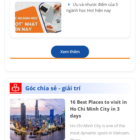
Ưu và nhược điểm của 5
ngành học Hot hiện nay
Xem thêm
Góc chia sẻ - giải trí
16 Best Places to visit in
Ho Chi Minh City in 3
days
Ho Chi Minh City is one of the
most dynamic spots in Vietnam.
There...