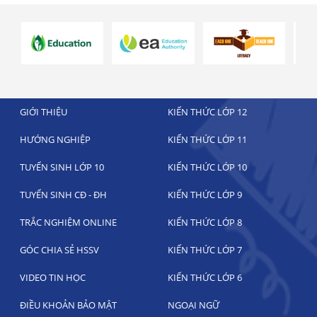
GIỚI THIỆU
KIẾN THỨC LỚP 12
HƯỚNG NGHIỆP
KIẾN THỨC LỚP 11
TUYỂN SINH LỚP 10
KIẾN THỨC LỚP 10
TUYỂN SINH CĐ - ĐH
KIẾN THỨC LỚP 9
TRẮC NGHIỆM ONLINE
KIẾN THỨC LỚP 8
GÓC CHIA SẺ HSSV
KIẾN THỨC LỚP 7
VIDEO TIN HỌC
KIẾN THỨC LỚP 6
ĐIỀU KHOẢN BẢO MẬT
NGOẠI NGỮ