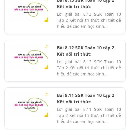
Kết nối tri thức
Lời giải bài 8.13 SGK Toán 10
Tập 2 Kết nối tri thức chi tiết dễ
hiểu để các em học sinh...
Bài 8.12 SGK Toán 10 tập 2
Kết nối tri thức
Lời giải bài 8.12 SGK Toán 10
Tập 2 Kết nối tri thức chi tiết dễ
hiểu để các em học sinh...
Bài 8.11 SGK Toán 10 tập 2
Kết nối tri thức
Lời giải bài 8.11 SGK Toán 10
Tập 2 Kết nối tri thức chi tiết dễ
hiểu để các em học sinh...