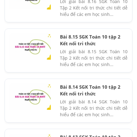
Lời giải bài 8.16 SGK Toán 10
Tập 2 Kết nối tri thức chi tiết dễ
hiểu để các em học sinh...
Bài 8.15 SGK Toán 10 tập 2
Kết nối tri thức
Lời giải bài 8.15 SGK Toán 10
Tập 2 Kết nối tri thức chi tiết dễ
hiểu để các em học sinh...
Bài 8.14 SGK Toán 10 tập 2
Kết nối tri thức
Lời giải bài 8.14 SGK Toán 10
Tập 2 Kết nối tri thức chi tiết dễ
hiểu để các em học sinh...
Bài 8.13 SGK Toán 10 tập 2