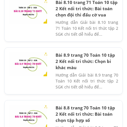
Bài 8.10 trang 71 Toán 10 tập
2 Kết nối tri thức: Bài toán
chọn đội thi đấu cờ vua
Hướng dẫn Giải bài 8.10 trang
71 Toán 10 Kết nối tri thức tập 2
SGK chi tiết dễ hiểu để...
Bài 8.9 trang 70 Toán 10 tập
2 Kết nối tri thức: Chọn bi
khác màu
Hướng dẫn Giải bài 8.9 trang 70
Toán 10 Kết nối tri thức tập 2
SGK chi tiết dễ hiểu để...
Bài 8.8 trang 70 Toán 10 tập
2 Kết nối tri thức: Bài toán
chọn tập hợp số