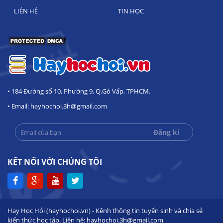
LIÊN HỆ
TIN HỌC
• 184 Đường số 10, Phường 9, Q.Gò Vấp, TPHCM.
• Email: hayhochoi.3h@gmail.com
KẾT NỐI VỚI CHÚNG TÔI
Hay Học Hỏi (hayhochoi.vn) - Kênh thông tin tuyển sinh và chia sẻ
kiến thức học tập. Liên hệ: hayhochoi.3h@gmail.com