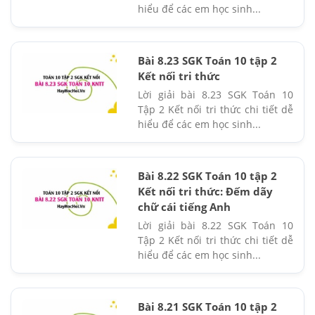
hiểu để các em học sinh...
Bài 8.23 SGK Toán 10 tập 2
Kết nối tri thức
Lời giải bài 8.23 SGK Toán 10
Tập 2 Kết nối tri thức chi tiết dễ
hiểu để các em học sinh...
Bài 8.22 SGK Toán 10 tập 2
Kết nối tri thức: Đếm dãy
chữ cái tiếng Anh
Lời giải bài 8.22 SGK Toán 10
Tập 2 Kết nối tri thức chi tiết dễ
hiểu để các em học sinh...
Bài 8.21 SGK Toán 10 tập 2