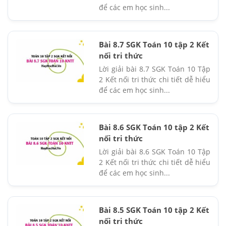
để các em học sinh...
Bài 8.7 SGK Toán 10 tập 2 Kết
nối tri thức
Lời giải bài 8.7 SGK Toán 10 Tập
2 Kết nối tri thức chi tiết dễ hiểu
để các em học sinh...
Bài 8.6 SGK Toán 10 tập 2 Kết
nối tri thức
Lời giải bài 8.6 SGK Toán 10 Tập
2 Kết nối tri thức chi tiết dễ hiểu
để các em học sinh...
Bài 8.5 SGK Toán 10 tập 2 Kết
nối tri thức