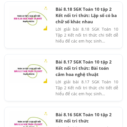
Bài 8.18 SGK Toán 10 tập 2
Kết nối tri thức: Lập số có ba
chữ số khác nhau
Lời giải bài 8.18 SGK Toán 10
Tập 2 Kết nối tri thức chi tiết dễ
hiểu để các em học sinh...
Bài 8.17 SGK Toán 10 tập 2
Kết nối tri thức: Bài toán
cắm hoa nghệ thuật
Lời giải bài 8.17 SGK Toán 10
Tập 2 Kết nối tri thức chi tiết dễ
hiểu để các em học sinh...
Bài 8.16 SGK Toán 10 tập 2
Kết nối tri thức