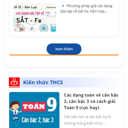
Phương pháp giải các dạng
bài tập về Sắt Fe, hỗn hợp...
Xem thêm
Kiến thức THCS
Các dạng toán về căn bậc
2, căn bậc 3 và cách giải
Toán 9 (cực hay)
Căn bậc hai và căn bậc ba là
những mảng kiến thức...