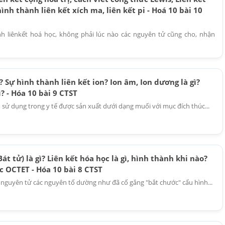
ình thành liên kết xích ma, liên kết pi - Hoá 10 bài 10
nh liênkết hoá học, không phải lúc nào các nguyên tử cũng cho, nhận
ì? Sự hình thành liên kết ion? Ion âm, Ion dương là gì?
ì? - Hóa 10 bài 9 CTST
ử dụng trong y tế được sản xuất dưới dạng muối với mục đích thúc...
át tử) là gì? Liên kết hóa học là gì, hình thành khi nào?
c OCTET - Hóa 10 bài 8 CTST
u, nguyên tử các nguyên tố dường như đã cố gắng "bắt chước" cấu hình...