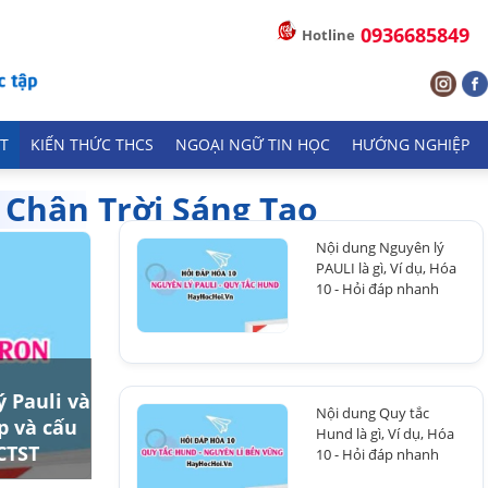
0936685849
Hotline
T
KIẾN THỨC THCS
NGOẠI NGỮ TIN HỌC
HƯỚNG NGHIỆP
 Chân Trời Sáng Tạo
Nội dung Nguyên lý
PAULI là gì, Ví dụ, Hóa
10 - Hỏi đáp nhanh
ý Pauli và
Nội dung Quy tắc
p và cấu
Hund là gì, Ví dụ, Hóa
 CTST
10 - Hỏi đáp nhanh