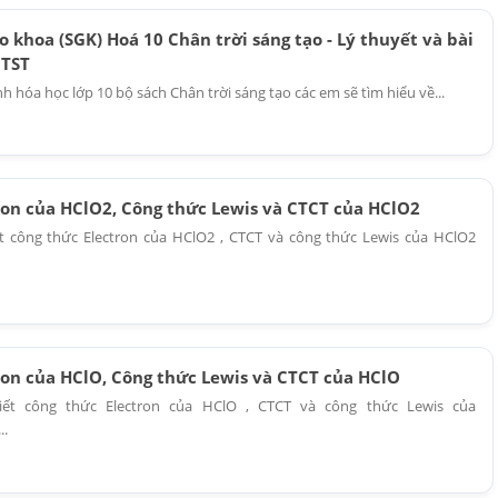
o khoa (SGK) Hoá 10 Chân trời sáng tạo - Lý thuyết và bài
CTST
h hóa học lớp 10 bộ sách Chân trời sáng tạo các em sẽ tìm hiểu về...
ron của HClO2, Công thức Lewis và CTCT của HClO2
t công thức Electron của HClO2 , CTCT và công thức Lewis của HClO2
ron của HClO, Công thức Lewis và CTCT của HClO
ết công thức Electron của HClO , CTCT và công thức Lewis của
..