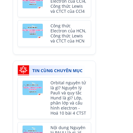
Electron của CCl4,
Công thức Lewis
và CTCT của CCl4
Công thức
Electron của HCN,
Công thức Lewis
và CTCT của HCN
TIN CÙNG CHUYÊN MỤC
Orbital nguyên tử
là gì? Nguyên lý
Pauli và quy tắc
Hund là gì? Lớp,
phân lớp và cấu
hình electron -
Hoá 10 bài 4 CTST
Nội dung Nguyên
lý PAULI là gì, Ví