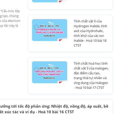
"Cấu trúc lớp
g tạo, chúng
p của electron
Tính chất vật lí của
y tắc này là
Hydrogen Halide, tính
axit của Hydrohalic,
tính khử của các ion
Halide - Hoá 10 bài 18
CTST
Tính chất hoá học tính
chất vật lí của Halogen,
đặc điểm cấu tạo,
trạng thái tự nhiên và
ứng dụng của Halogen
- Hoá 10 bài 17 CTST
ưởng tới tốc độ phản ứng: Nhiệt độ, nồng độ, áp suất, bề
ất xúc tác và ví dụ - Hoá 10 bài 16 CTST