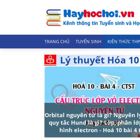
TRANG CHỦ
TUYỂN SINH
KIẾN THỨC THP
Lý thuyết Hóa 10
Orbital nguyên tử là gì? Nguyên l
quy tắc Hund là gì? Lớp, phân lớ
hình electron - Hoá 10 bài 4