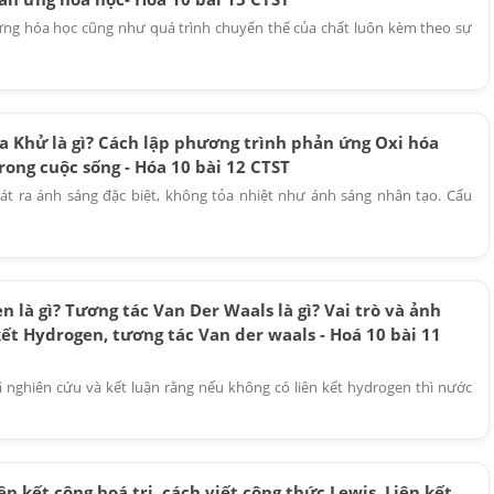
ng hóa học cũng như quá trình chuyển thể của chất luôn kèm theo sự
a Khử là gì? Cách lập phương trình phản ứng Oxi hóa
rong cuộc sống - Hóa 10 bài 12 CTST
t ra ánh sáng đặc biệt, không tỏa nhiệt như ánh sáng nhân tạo. Cấu
n là gì? Tương tác Van Der Waals là gì? Vai trò và ảnh
ết Hydrogen, tương tác Van der waals - Hoá 10 bài 11
 nghiên cứu và kết luận rằng nếu không có liên kết hydrogen thì nước
ên kết cộng hoá trị, cách viết công thức Lewis, Liên kết