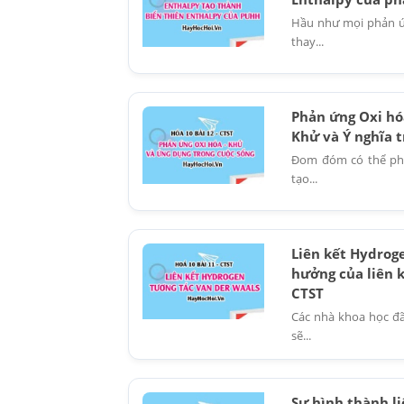
Hầu như mọi phản ứ
thay...
Phản ứng Oxi hó
Khử và Ý nghĩa t
Đom đóm có thể phá
tạo...
Liên kết Hydroge
hưởng của liên k
CTST
Các nhà khoa học đã
sẽ...
Sự hình thành li