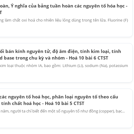
oàn, Ý nghĩa của bảng tuần hoàn các nguyên tố hóa học -
T
g làm chất oxi hoá cho nhiên liệu lỏng dùng trong tên lửa. Fluorine (F)
i bán kính nguyên tử, độ âm điện, tính kim loại, tính
id base trong chu kỳ và nhóm - Hoá 10 bài 6 CTST
 kim loại thuộc nhóm IA, bao gồm: Lithium (Li), sodium (Na), potassium
các nguyên tố hoá học, phân loại nguyên tố theo cấu
 tính chất hoá học - Hoá 10 bài 5 CTST
năm, người ta chỉ biết đến một số nguyên tố như đồng (copper), bạc...