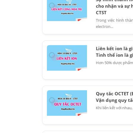
cho nhận và sự h
CTST
Trong việc hình thà
electron...
Liên kết ion là g
Tinh thể ion là g
Hơn 50% dược phẩm s
Quy tắc OCTET (B
Vận dụng quy tắ
Khi liên kết với nha