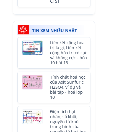
CTST
TIN XEM NHIỀU NHẤT
Liên kết cộng hóa
trị là gì, Liên kết
cộng hóa trị có cực
và không cực - hóa
10 bài 13
Tính chất hoá học
của Axit Sunfuric
H2SO4, ví dụ và
bài tập - hoá lớp
10
Điện tích hạt
nhân, số khối,
nguyên tử khối
trung bình của
nguyên tố hoá học