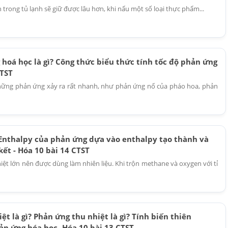
rong tủ lạnh sẽ giữ được lâu hơn, khi nấu một số loại thực phẩm...
hoá học là gì? Công thức biểu thức tính tốc độ phản ứng
CTST
hững phản ứng xảy ra rất nhanh, như phản ứng nổ của pháo hoa, phản
 Enthalpy của phản ứng dựa vào enthalpy tạo thành và
kết - Hóa 10 bài 14 CTST
ệt lớn nên được dùng làm nhiên liệu. Khi trộn methane và oxygen với tỉ
ệt là gì? Phản ứng thu nhiệt là gì? Tính biến thiên
ản ứng hóa học- Hóa 10 bài 13 CTST