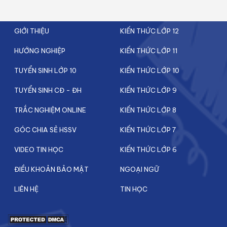
GIỚI THIỆU
KIẾN THỨC LỚP 12
HƯỚNG NGHIỆP
KIẾN THỨC LỚP 11
TUYỂN SINH LỚP 10
KIẾN THỨC LỚP 10
TUYỂN SINH CĐ - ĐH
KIẾN THỨC LỚP 9
TRẮC NGHIỆM ONLINE
KIẾN THỨC LỚP 8
GÓC CHIA SẺ HSSV
KIẾN THỨC LỚP 7
VIDEO TIN HỌC
KIẾN THỨC LỚP 6
ĐIỀU KHOẢN BẢO MẬT
NGOẠI NGỮ
LIÊN HỆ
TIN HỌC