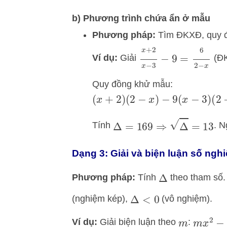
b) Phương trình chứa ẩn ở mẫu
Phương pháp:
Tìm ĐKXĐ, quy đồ
x
+
2
x
−
3
−
9
=
6
2
−
x
Ví dụ:
Giải
(Đ
Quy đồng khử mẫu:
(
x
+
2
)
(
2
−
x
)
−
9
(
x
−
3
)
(
2
−
x
)
=
6
(
Δ
=
169
⇒
Δ
=
13
Tính
. 
Dạng 3: Giải và biện luận số ng
Phương pháp:
Tính
theo tham số.
Δ
(nghiệm kép),
(vô nghiệm).
Δ
<
0
Ví dụ:
Giải biện luận theo
:
m
x
2
−
5
m