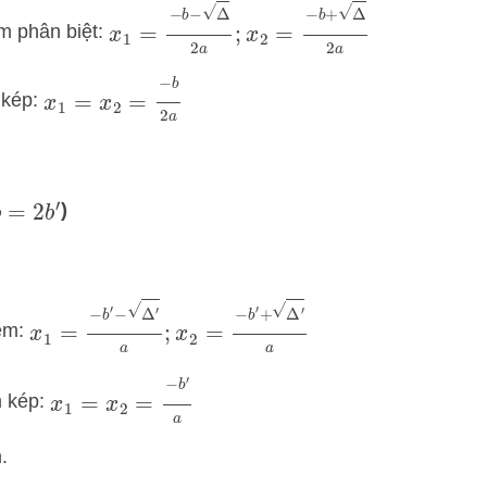
x
1
=
−
b
−
Δ
2
a
;
x
2
=
−
b
+
Δ
2
a
ệm phân biệt:
x
1
=
x
2
=
−
b
2
a
 kép:
.
)
b
=
2
b
′
x
1
=
−
b
′
−
Δ
′
a
;
x
2
=
−
b
′
+
Δ
′
a
iệm:
x
1
=
x
2
=
−
b
′
a
m kép:
.