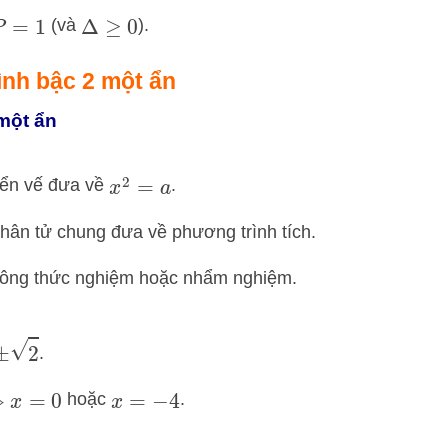
(và
).
P
=
1
Δ
≥
0
ình bậc 2 một ẩn
một ẩn
ển vế đưa về
.
x
2
=
a
hân tử chung đưa về phương trình tích.
ông thức nghiệm hoặc nhẩm nghiệm.
.
hoặc
.
x
=
−
4