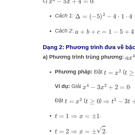
c)
.
x
2
−
5
x
+
4
=
0
Δ
=
(
−
5
)
2
−
4
⋅
1
⋅
4
=
9
⇒
Cách 1
:
Cách 2
:
a
+
b
+
c
=
1
−
5
+
4
=
0
⇒
x
Dạng 2: Phương trình đưa về bậc
a) Phương trình trùng phương:
a
x
Phương pháp:
Đặt
(
t
=
x
2
t
≥
0
Ví dụ:
Giải
.
x
4
−
3
x
2
+
2
=
0
Đặt
(
)
t
=
x
2
⇒
t
2
−
3
t
+
2
=
t
≥
0
.
t
=
1
⇒
x
=
±
1
t
=
2
⇒
x
=
±
2
.