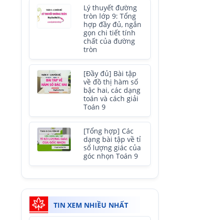
Lý thuyết đường
tròn lớp 9: Tổng
hợp đầy đủ, ngắn
gọn chi tiết tính
chất của đường
tròn
[Đầy đủ] Bài tập
về đồ thị hàm số
bậc hai, các dạng
toán và cách giải
Toán 9
[Tổng hợp] Các
dạng bài tập về tỉ
số lượng giác của
góc nhọn Toán 9
TIN XEM NHIỀU NHẤT