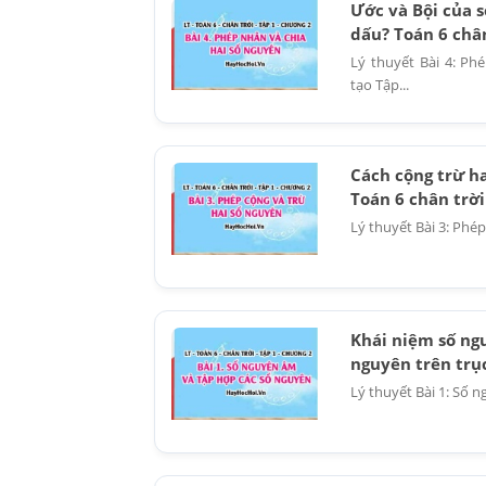
Ước và Bội của 
dấu? Toán 6 chân
Lý thuyết Bài 4: Ph
tạo Tập...
Cách cộng trừ h
Toán 6 chân trời
Lý thuyết Bài 3: Phé
Khái niệm số ngu
nguyên trên trục
Lý thuyết Bài 1: Số 