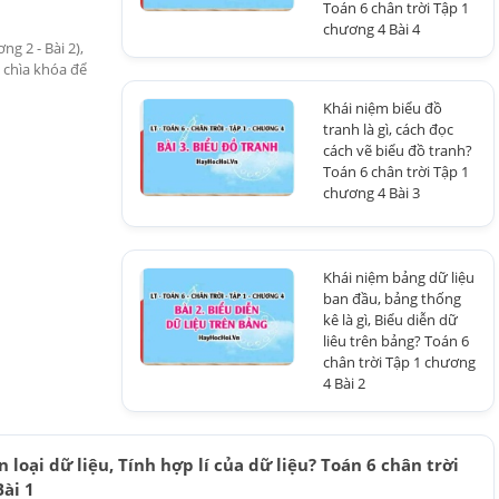
Toán 6 chân trời Tập 1
chương 4 Bài 4
g 2 - Bài 2),
 chìa khóa để
Khái niệm biểu đồ
tranh là gì, cách đọc
cách vẽ biểu đồ tranh?
Toán 6 chân trời Tập 1
chương 4 Bài 3
Khái niệm bảng dữ liệu
ban đầu, bảng thống
kê là gì, Biểu diễn dữ
liêu trên bảng? Toán 6
chân trời Tập 1 chương
4 Bài 2
 loại dữ liệu, Tính hợp lí của dữ liệu? Toán 6 chân trời
ài 1