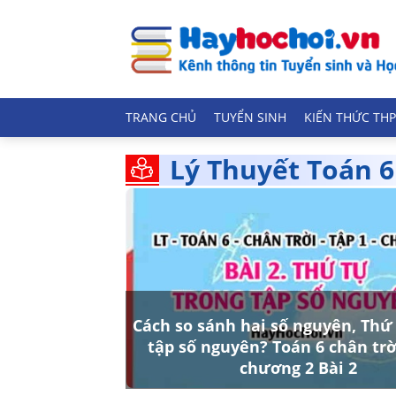
TRANG CHỦ
TUYỂN SINH
KIẾN THỨC THP
Lý Thuyết Toán 6
Cách so sánh hai số nguyên, Thứ
tập số nguyên? Toán 6 chân trờ
chương 2 Bài 2