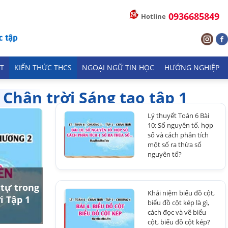
0936685849
Hotline
T
KIẾN THỨC THCS
NGOẠI NGỮ TIN HỌC
HƯỚNG NGHIỆP
 Chân trời Sáng tạo tập 1
Lý thuyết Toán 6 Bài
10: Số nguyên tố, hợp
số và cách phân tích
một số ra thừa số
nguyên tố?
 tự trong
Khái niệm biểu đồ cột,
i Tập 1
biểu đồ cột kép là gì,
cách đọc và vẽ biểu
cột, biểu đồ cột kép?