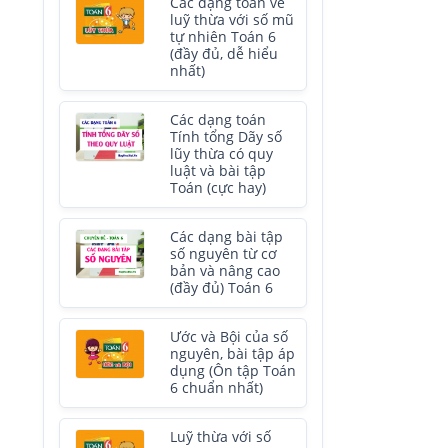
Các dạng toán về
luỹ thừa với số mũ
tự nhiên Toán 6
(đầy đủ, dễ hiểu
nhất)
Các dạng toán
Tính tổng Dãy số
lũy thừa có quy
luật và bài tập
Toán (cực hay)
Các dạng bài tập
số nguyên từ cơ
bản và nâng cao
(đầy đủ) Toán 6
Ước và Bội của số
nguyên, bài tập áp
dụng (Ôn tập Toán
6 chuẩn nhất)
Luỹ thừa với số