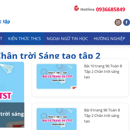
0936685849
Hotline
T
KIẾN THỨC THCS
NGOẠI NGỮ TIN HỌC
HƯỚNG NGHIỆP
hân trời Sáng tạo tập 2
Bài 10 trang 96 Toán 8
Tập 2 Chân trời sáng
tạo
Bài 9 trang 96 Toán 8
 trời sáng
Tập 2 Chân trời sáng
tạo