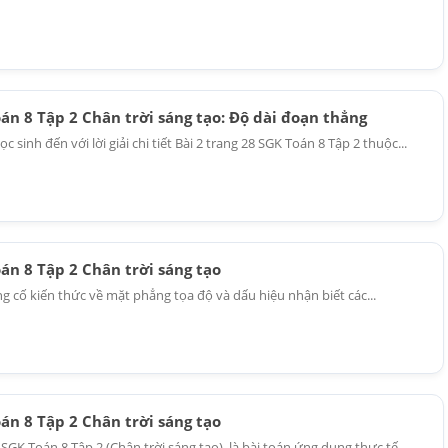
oán 8 Tập 2 Chân trời sáng tạo: Độ dài đoạn thẳng
sinh đến với lời giải chi tiết Bài 2 trang 28 SGK Toán 8 Tập 2 thuộc...
oán 8 Tập 2 Chân trời sáng tạo
ng cố kiến thức về mặt phẳng tọa độ và dấu hiệu nhận biết các...
oán 8 Tập 2 Chân trời sáng tạo
6 SGK Toán 8 Tập 2 (Chân trời sáng tạo), là bài toán ứng dụng thực tế...