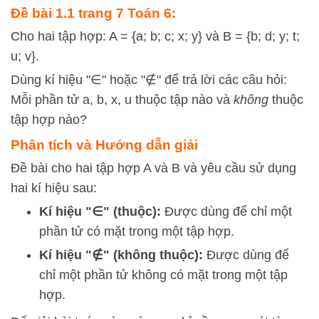
Đề bài 1.1 trang 7 Toán 6:
Cho hai tập hợp: A = {a; b; c; x; y} và B = {b; d; y; t;
u; v}.
Dùng kí hiệu "∈" hoặc "∉" để trả lời các câu hỏi:
Mỗi phần tử a, b, x, u thuộc tập nào và
không
thuộc
tập hợp nào?
Phân tích và Hướng dẫn giải
Đề bài cho hai tập hợp A và B và yêu cầu sử dụng
hai kí hiệu sau:
Kí hiệu "∈" (thuộc):
Được dùng để chỉ một
phần tử có mặt trong một tập hợp.
Kí hiệu "∉" (không thuộc):
Được dùng để
chỉ một phần tử không có mặt trong một tập
hợp.