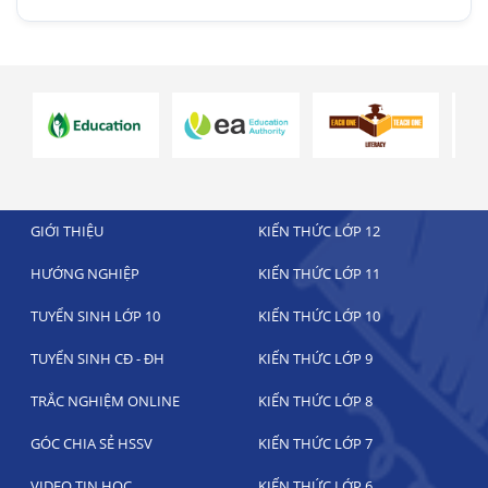
GIỚI THIỆU
KIẾN THỨC LỚP 12
HƯỚNG NGHIỆP
KIẾN THỨC LỚP 11
TUYỂN SINH LỚP 10
KIẾN THỨC LỚP 10
TUYỂN SINH CĐ - ĐH
KIẾN THỨC LỚP 9
TRẮC NGHIỆM ONLINE
KIẾN THỨC LỚP 8
GÓC CHIA SẺ HSSV
KIẾN THỨC LỚP 7
VIDEO TIN HỌC
KIẾN THỨC LỚP 6