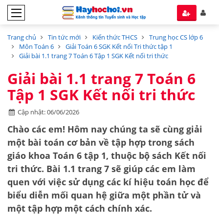
Trang chủ
Tin tức mới
Kiến thức THCS
Trung học CS lớp 6
Môn Toán 6
Giải Toán 6 SGK Kết nối Tri thức tập 1
Giải bài 1.1 trang 7 Toán 6 Tập 1 SGK Kết nối tri thức
Giải bài 1.1 trang 7 Toán 6
Tập 1 SGK Kết nối tri thức
Cập nhật: 06/06/2026
Chào các em! Hôm nay chúng ta sẽ cùng giải
một bài toán cơ bản về
tập hợp
trong sách
giáo khoa
Toán 6 tập 1
, thuộc bộ sách
Kết nối
tri thức
.
Bài 1.1 trang 7
sẽ giúp các em làm
quen với việc sử dụng các kí hiệu toán học để
biểu diễn mối quan hệ giữa một phần tử và
một tập hợp một cách chính xác.