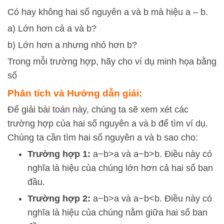
Có hay không hai số nguyên a và b mà hiệu a – b.
a) Lớn hơn cả a và b?
b) Lớn hơn a nhưng nhỏ hơn b?
Trong mỗi trường hợp, hãy cho ví dụ minh họa bằng
số
Phân tích và Hướng dẫn giải:
Để giải bài toán này, chúng ta sẽ xem xét các
trường hợp của hai số nguyên
a
và
b
để tìm ví dụ.
Chúng ta cần tìm hai số nguyên
a
và
b
sao cho:
Trường hợp 1:
a
−
b
>
a
và
a
−
b
>
b
. Điều này có
nghĩa là hiệu của chúng lớn hơn cả hai số ban
đầu.
Trường hợp 2:
a
−
b
>
a
và
a
−
b
<
b
. Điều này có
nghĩa là hiệu của chúng nằm giữa hai số ban