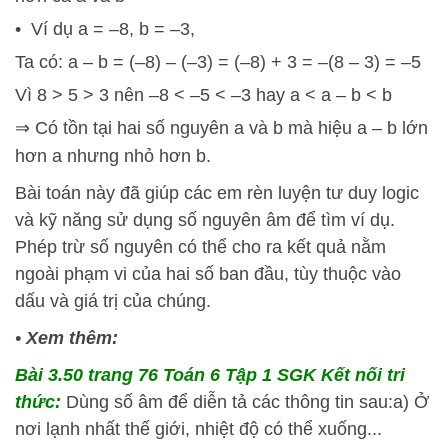
• Ví dụ a = –8, b = –3,
Ta có: a – b = (–8) – (–3) = (–8) + 3 = –(8 – 3) = –5
Vì 8 > 5 > 3 nên –8 < –5 < –3 hay a < a – b < b
⇒ Có tồn tại hai số nguyên a và b mà hiệu a – b lớn
hơn a nhưng nhỏ hơn b.
Bài toán này đã giúp các em rèn luyện tư duy logic
và kỹ năng sử dụng số nguyên âm để tìm ví dụ.
Phép trừ số nguyên có thể cho ra kết quả nằm
ngoài phạm vi của hai số ban đầu, tùy thuộc vào
dấu và giá trị của chúng.
•
Xem thêm:
Bài 3.50 trang 76 Toán 6 Tập 1 SGK Kết nối tri
thức:
Dùng số âm để diễn tả các thông tin sau:a) Ở
nơi lạnh nhất thế giới, nhiệt độ có thể xuống...