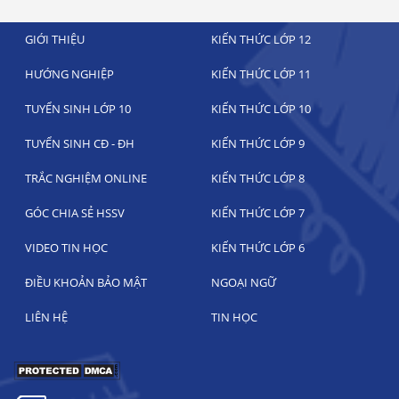
GIỚI THIỆU
KIẾN THỨC LỚP 12
HƯỚNG NGHIỆP
KIẾN THỨC LỚP 11
TUYỂN SINH LỚP 10
KIẾN THỨC LỚP 10
TUYỂN SINH CĐ - ĐH
KIẾN THỨC LỚP 9
TRẮC NGHIỆM ONLINE
KIẾN THỨC LỚP 8
GÓC CHIA SẺ HSSV
KIẾN THỨC LỚP 7
VIDEO TIN HỌC
KIẾN THỨC LỚP 6
ĐIỀU KHOẢN BẢO MẬT
NGOẠI NGỮ
LIÊN HỆ
TIN HỌC