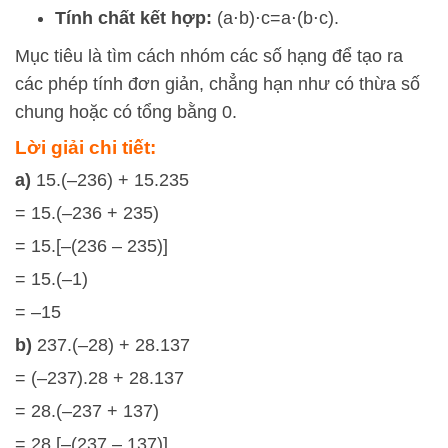
Tính chất kết hợp:
(
a
⋅
b
)
⋅
c
=
a
⋅
(
b
⋅
c
)
.
Mục tiêu là tìm cách nhóm các số hạng để tạo ra
các phép tính đơn giản, chẳng hạn như có thừa số
chung hoặc có tổng bằng 0.
Lời giải chi tiết:
a)
15.(–236) + 15.235
= 15.(–236 + 235)
= 15.[–(236 – 235)]
= 15.(–1)
= –15
b)
237.(–28) + 28.137
= (–237).28 + 28.137
= 28.(–237 + 137)
= 28.[–(237 – 137)]