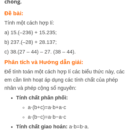
chóng.
Đề bài:
Tính một cách hợp lí:
a) 15.(–236) + 15.235;
b) 237.(–28) + 28.137;
c) 38.(27 – 44) – 27. (38 – 44).
Phân tích và Hướng dẫn giải:
Để tính toán một cách hợp lí các biểu thức này, các
em cần linh hoạt áp dụng các tính chất của phép
nhân và phép cộng số nguyên:
Tính chất phân phối:
a
⋅
(
b
+
c
)
=
a
⋅
b
+
a
⋅
c
a
⋅
(
b
−
c
)
=
a
⋅
b
−
a
⋅
c
Tính chất giao hoán:
a
⋅
b
=
b
⋅
a
.