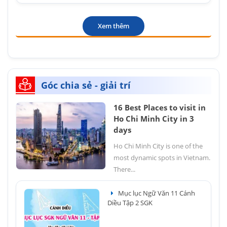
Xem thêm
Góc chia sẻ - giải trí
16 Best Places to visit in
Ho Chi Minh City in 3
days
Ho Chi Minh City is one of the
most dynamic spots in Vietnam.
There...
Mục lục Ngữ Văn 11 Cánh
Diều Tập 2 SGK