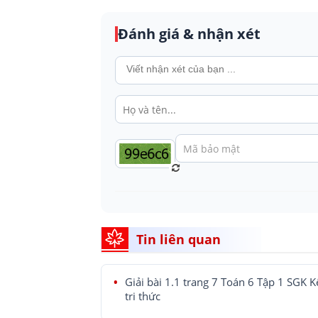
Đánh giá & nhận xét
Tin liên quan
Giải bài 1.1 trang 7 Toán 6 Tập 1 SGK K
tri thức