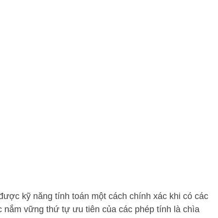
được kỹ năng tính toán một cách chính xác khi có các
 nắm vững thứ tự ưu tiên của các phép tính là chìa