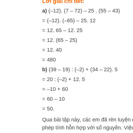
Lời giải chi tiết:
a)
(–12). (7 – 72) – 25 . (55 – 43)
= (–12). (–65) – 25. 12
= 12. 65 – 12. 25
= 12. (65 – 25)
= 12. 40
= 480
b)
(39 – 19) : (–2) + (34 – 22). 5
= 20 : (–2) + 12. 5
= –10 + 60
= 60 – 10
= 50.
Qua bài tập này, các em đã rèn luyện 
phép tính hỗn hợp với số nguyên. Việc