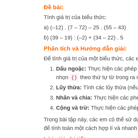
Đề bài:
Tính giá trị của biểu thức:
a) (–12) . (7 – 72) – 25 . (55 – 43)
b) (39 – 19) : (–2) + (34 – 22) . 5
Phân tích và Hướng dẫn giải:
Để tính giá trị của một biểu thức, các
Dấu ngoặc:
Thực hiện các phép 
nhọn
theo thứ tự từ trong ra 
{}
Lũy thừa:
Tính các lũy thừa (nếu
Nhân và chia:
Thực hiện các phép
Cộng và trừ:
Thực hiện các phép 
Trong bài tập này, các em có thể sử d
để tính toán một cách hợp lí và nhanh