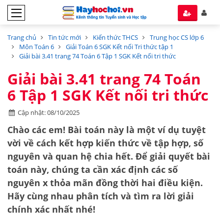
Trang chủ
Tin tức mới
Kiến thức THCS
Trung học CS lớp 6
Môn Toán 6
Giải Toán 6 SGK Kết nối Tri thức tập 1
Giải bài 3.41 trang 74 Toán 6 Tập 1 SGK Kết nối tri thức
Giải bài 3.41 trang 74 Toán
6 Tập 1 SGK Kết nối tri thức
Cập nhật: 08/10/2025
Chào các em! Bài toán này là một ví dụ tuyệt
vời về cách kết hợp kiến thức về
tập hợp
,
số
nguyên
và
quan hệ chia hết
. Để giải quyết bài
toán này, chúng ta cần xác định các số
nguyên
x
thỏa mãn đồng thời hai điều kiện.
Hãy cùng nhau phân tích và tìm ra lời giải
chính xác nhất nhé!