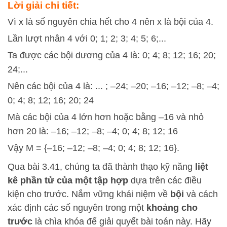
Lời giải chi tiết:
Vì x là số nguyên chia hết cho 4 nên x là bội của 4.
Lần lượt nhân 4 với 0; 1; 2; 3; 4; 5; 6;...
Ta được các bội dương của 4 là: 0; 4; 8; 12; 16; 20;
24;...
Nên các bội của 4 là: ... ; –24; –20; –16; –12; –8; –4;
0; 4; 8; 12; 16; 20; 24
Mà các bội của 4 lớn hơn hoặc bằng –16 và nhỏ
hơn 20 là: –16; –12; –8; –4; 0; 4; 8; 12; 16
Vậy M = {–16; –12; –8; –4; 0; 4; 8; 12; 16}.
Qua bài 3.41, chúng ta đã thành thạo kỹ năng
liệt
kê phần tử của một tập hợp
dựa trên các điều
kiện cho trước. Nắm vững khái niệm về
bội
và cách
xác định các số nguyên trong một
khoảng cho
trước
là chìa khóa để giải quyết bài toán này. Hãy