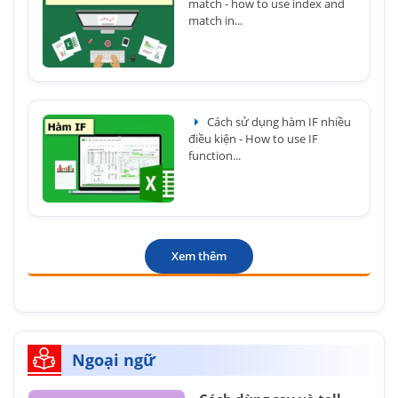
match - how to use index and
match in...
Cách sử dụng hàm IF nhiều
điều kiện - How to use IF
function...
Xem thêm
Ngoại ngữ