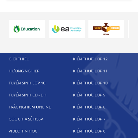
GIỚI THIỆU
KIẾN THỨC LỚP 12
HƯỚNG NGHIỆP
KIẾN THỨC LỚP 11
TUYỂN SINH LỚP 10
KIẾN THỨC LỚP 10
TUYỂN SINH CĐ - ĐH
KIẾN THỨC LỚP 9
TRẮC NGHIỆM ONLINE
KIẾN THỨC LỚP 8
GÓC CHIA SẺ HSSV
KIẾN THỨC LỚP 7
VIDEO TIN HỌC
KIẾN THỨC LỚP 6