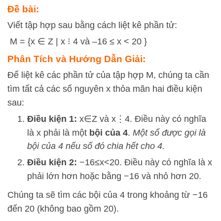
Đề bài:
Viết tập hợp sau bằng cách liệt kê phần tử:
M = {x ∈ Z | x ⁝ 4 và –16 ≤ x < 20 }
Phân Tích và Hướng Dẫn Giải:
Để liệt kê các phần tử của tập hợp
M
, chúng ta cần
tìm tất cả các số nguyên
x
thỏa mãn hai điều kiện
sau:
Điều kiện 1:
x
∈
Z
và
x
⋮
4
. Điều này có nghĩa
là
x
phải là một
bội của 4
.
Một số được gọi là
bội của 4 nếu số đó chia hết cho 4.
Điều kiện 2:
−
16
≤
x
<
20
. Điều này có nghĩa là
x
phải lớn hơn hoặc bằng
−
16
và nhỏ hơn
20
.
Chúng ta sẽ tìm các bội của 4 trong khoảng từ
−
16
đến
20
(không bao gồm 20).