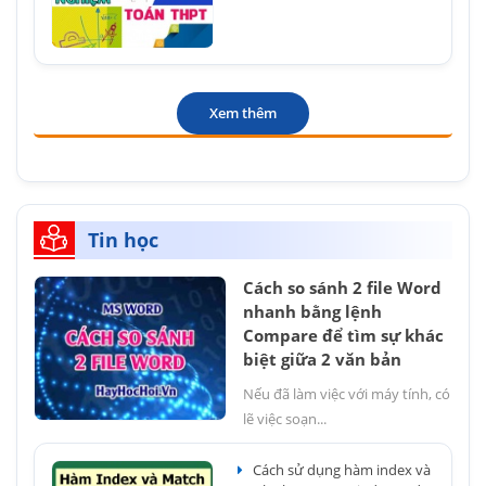
Xem thêm
Tin học
Cách so sánh 2 file Word
nhanh bằng lệnh
Compare để tìm sự khác
biệt giữa 2 văn bản
Nếu đã làm việc với máy tính, có
lẽ việc soạn...
Cách sử dụng hàm index và